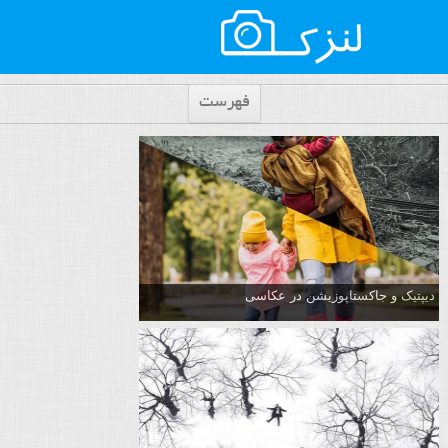
فهرست
دیپتیک و جاکستا‌پوزیشن در عکاسی