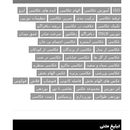
ISO
آموزش عکاسی
الهام عکاسی
ایده های عکاسی
ایزو
ترفند عکاسی
ترکیب بندی
تمرین عکاسی
تنظیمات دوربین
تکنیک عکاسی
خلاقیت در عکاسی
دریچه دیافراگم
دوربین DSLR
دیافراگم
رفلکتور
سرعت شاتر
عمق میدان
عکاسی
عکاسی آبستره
عکاسی اجسام بی جان
عکاسی از مدل
عکاسی از پرندگان
عکاسی از کودکان
عکاسی از گل ها
عکاسی خیابانی
عکاسی در شب
عکاسی سیاه و سفید
عکاسی ماکرو
عکاسی منظره
عکاسی ورزشی
عکاسی پرتره
عکس الهام بخش
عکس های الهام بخش
فاصله کانونی
فتوشاپ
فلاش
فوکوس
لنز دوربین
مجموعه عکس
نقاشی با نور
نوردهی
نوردهی طولانی
نورپردازی
پرسپکتیو
ژست عکاسی
تبلیغ متنی