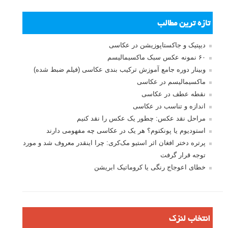
تازه ترین مطالب
دیپتیک و جاکستا‌پوزیشن در عکاسی
۶۰ نمونه عکس سبک ماکسیمالیسم
وبینار دوره جامع آموزش ترکیب بندی عکاسی (فیلم ضبط شده)
ماکسیمالیسم در عکاسی
نقطه عطف در عکاسی
اندازه و تناسب در عکاسی
مراحل نقد عکس: چطور یک عکس را نقد کنیم
استودیوم یا پونکتوم؟ هر یک در عکاسی چه مفهومی دارند
پرتره دختر افغان اثر استیو مک‌کری: چرا اینقدر معروف شد و مورد
توجه قرار گرفت
خطای اعوجاج رنگی یا کروماتیک ابریشن
انتخاب لنزک