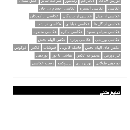
دوربین DSLR
دیافراگم
رفلکتور
سرعت شاتر
عمق میدان
عکاسی
عکاسی آبستره
عکاسی اجسام بی جان
عکاسی از مدل
عکاسی از پرندگان
عکاسی از کودکان
عکاسی از گل ها
عکاسی خیابانی
عکاسی در شب
عکاسی سیاه و سفید
عکاسی ماکرو
عکاسی منظره
عکاسی ورزشی
عکاسی پرتره
عکس الهام بخش
عکس های الهام بخش
فاصله کانونی
فتوشاپ
فلاش
فوکوس
لنز دوربین
مجموعه عکس
نقاشی با نور
نوردهی
نوردهی طولانی
نورپردازی
پرسپکتیو
ژست عکاسی
تبلیغ متنی
آتلیه کودک سروش
تازه ترین سوالات مطرح شده