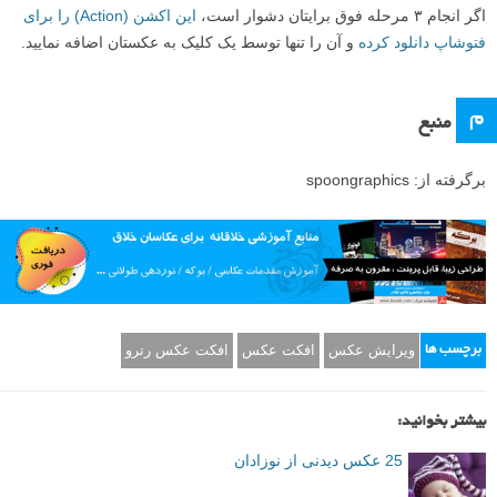
اگر انجام ۳ مرحله فوق برایتان دشوار است،
این اکشن (Action) را برای
فتوشاپ دانلود کرده
و آن را تنها توسط یک کلیک به عکستان اضافه نمایید.
م
منبع
برگرفته از: spoongraphics
ویرایش عکس
افکت عکس
افکت عکس رترو
برچسب ها
بیشتر بخوانید:
25 عکس دیدنی از نوزادان