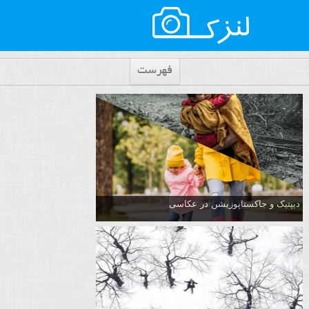
فهرست
دیپتیک و جاکستا‌پوزیشن در عکاسی