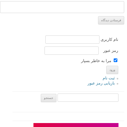
نام کاربری
رمز عبور
مرا به خاطر بسپار
ثبت نام
بازیابی رمز عبور
جستجو یرای: