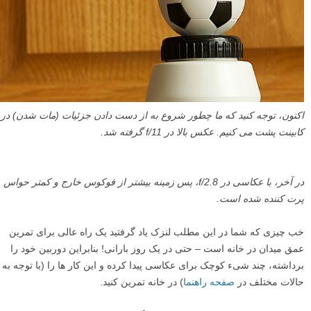
این عکس با دیافراگم f/32 گرفته شد. توجه کنید که پس زمینه چقدر واضح و
شارپ است