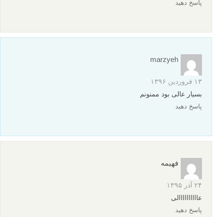
۹ آبان ۱۳۹۶
دستمریزاد . خسته نباشید مطالب تون عالی و کافی بود
پاسخ دهید
امیرپارسا
۱۷ مهر ۱۳۹۶
دوستت دارم لنزک 😡
پاسخ دهید
داود حقیقی