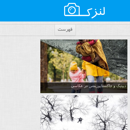
فهرست
دیپتیک و جاکستا‌پوزیشن در عکاسی