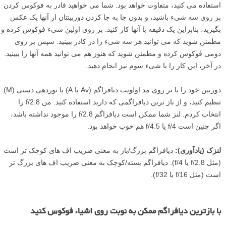
استفاده می کنید، متفاوت خواهد بود. شما می خواهید قادر به فوکوس کردن
بر روی سه شیء باشید، و بدون جا به جا کردن دوربینتان از آنها یک عکس
بگیرید، بنابراین یک دقیقه با آنها کار کنید. بر روی اولین شیء فوکوس کرده و
مطمئن شوید که می توانید هر سه شیء را در کادر ببینید. سپس بر روی
دومی فوکوس کرده و مطمئن شوید که هنوز هم می توانید همه آنها را ببینید.
در آخر، این کار را با شیء سوم نیز انجام دهید.
دوربین خود را یا بر روی مد اولویت دیافراگم (Av یا A) یا نوردهی دستی (M)
تنظیم کنید، و از باز ترین دیافراگمی که دارید استفاده کنید. من f/2.8 را
انتخاب کردم. لنز شما ممکن است دیافراگم f/2.8 را موجود نداشته باشد،
اگر چنین است f/4 یا f/4.5 هم خوب خواهد بود.
لنزک (یادآوری):
دیافراگم بزرگ/باز به معنی ضریب اف های کوچک تر است
(مثل f/2.8 یا f/4). دیافراگم بسته/کوچک به معنی ضریب اف های بزرگ تر
است (مثل f/16 یا f/32).
با بازترین دیافراگم ممکن به نوبت روی اشیاء فوکوس کنید