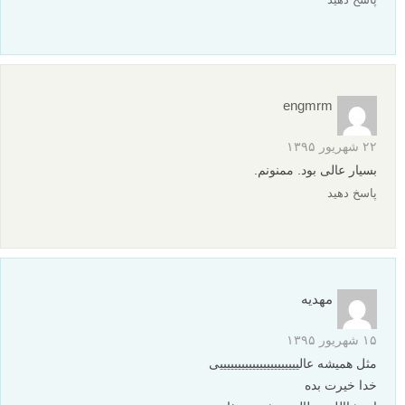
فرزین
۲۶ مهر ۱۳۹۵
با تشکر – به زبان ساده و بطورکاملا مفهومی و با تصاویر خیلی خوبی
که قرار داده اید ، توضیح داده اید. ممنون
پاسخ دهید
میلاد
۳۱ شهریور ۱۳۹۵
من با دوربین کامپکتم نتونستم این کار انجام بدم
مدل دوربینم Canon sx130
با f/3.4 اولویت دریچه دیافراگم امتحان کردم و فوکوس و فاصله رو
روی مدلم که یک انسان بود تغییر دادم
با وجود این که پس زمینه از مدلم هشت متر فاصله داشت اما خیلی