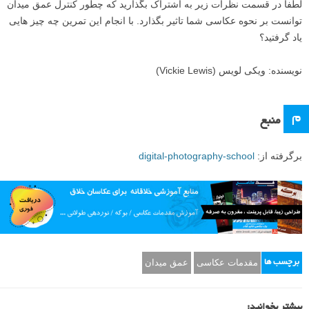
اکنون، توجه کنید که ما چطور شروع به از دست دادن جزئیات (مات شدن) در
کابینت پشت می کنیم. عکس بالا در f/11 گرفته شد.