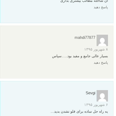
کم میتونستم پس زمینه رو مات کنم و تقریبا شارپ میموند
با دوربین کامپکت نمیشه این کارها رو انجام داد؟
بخاطر نوع لنزه؟
پاسخ دهید
میلاد
۳۰ شهریور ۱۳۹۵
خیلی خوب بود مطلبش
ممنون
پاسخ دهید
engmrm