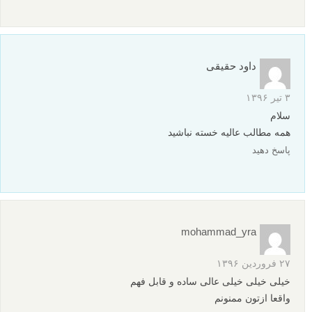
۱۱ اسفند ۱۳۹۶
دست مریزاد
پیشنهاد من به سایت مفید و قدرتمند لنزک اینه که این آموزشها رو در
قالب ویدیوهای آموزشی و سطوح مختلف تهیه کنید و برای فروش در
اختیار دوستداران قرار بدید
مثل آموزشهای فتوشاپ کمپانی گردویار که هم در قالب سی دی و هم
در اپلیکیشن بازار روی موبایل قابل نصبه
من خودم که در خارج از ایران هستم خیلی ساده میتونم اونا رو از
بازار دانلود و خرید درون برنامه کنم
لطفا شما هم چنین کاری و انجام بدید بدون شک بهترین و عالی ترین
خواهید بود با استقبال بی نظیری
سپاس فراوان
پاسخ دهید
حمید