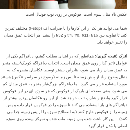
عکس بالا مثال سوم است. فوکوس بر روی توپ فوتبال است.
شما می توانید هر یک از این کارها را با ضرایب اف (f-stop) مختلف تمرین
کنید تا تفاوت بین f/4، f/8، f/11، f/16 و f/32 را ببینید. هر انتخاب عمق میدان
را تغییر خواهد داد.
لنزک (نتیجه گیری):
همانطور که در ابتدای مطلب گفتیم، دیافراگم یکی از
عوامل تاثیر گذار روی عمق میدان است. انتخاب دیافراگم کوچک/بسته منجر
به عمق میدان زیاد می شود، بنابراین بیشتر توسط عکاسان منظره که به
دنبال وضوح زیاد از پیش زمینه تا پس زمینه (وضوح در سراسر عکس) هستند
مورد استفاده قرار می گیرد. اما دیافراگم بزرگ/باز منجر به عمق میدان کم
می شود، یعنی صفحه ای باریک از فوکوس که هر سوژه ای در این فوکوس
قرار گیرد واضح و شارپ ثبت خواهد شد. از این رو عکاسان پرتره بیشتر از
دیافراگم های باز استفاده می کنند تا سوژه را در فوکوس قرار داده و پس
زمینه را از فوکوس خارج کنند (به اصطلاح سوژه را از پس زمینه جدا می
کنند) – این کار باعث شده پس زمینه مات شده و تمرکز بیننده روی سوژه
اصلی یا مُدل قرار گیرد.