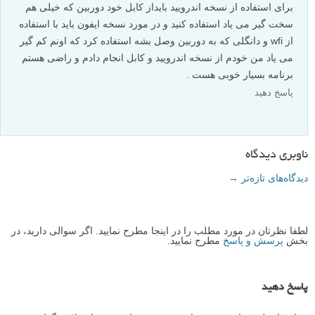
mahdi77877
۸ شهریور ۱۳۹۵
بسیار عالی جامع و مفید بود…..سپاس
پاسخ دهید
Sevgi
۶ شهریور ۱۳۹۵
یه راه حل ساده برای فلو نشدن بدید…
پاسخ دهید
mas0oud