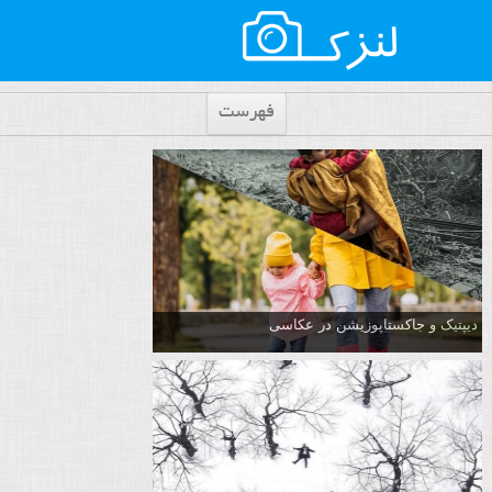
فهرست
دیپتیک و جاکستا‌پوزیشن در عکاسی