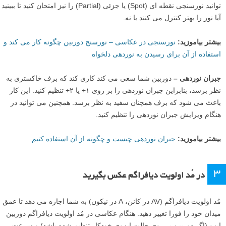
توانید نورسنجی نقطه ای (Spot) یا جزئی (Partial) را نیز امتحان کنید تا ببینید
آیا نور را بهتر کنترل می کنند یا نه.
بیشتر بیاموزید:
نورسنجی در عکاسی – نورسنج دوربین چگونه کار می کند و
استفاده از آن برای رسیدن به نوردهی دلخواه
جبران نوردهی –
دوربین شما سعی می کند کاری کند که برف خاکستری به
نظر برسد، بنابراین جبران نوردهی را بر روی ۱+ یا ۲+ تنظیم کنید. این کار
باعث می شود که برف همچنان سفید به نظر برسد. همچنین می توانید در
هنگام ویرایش جبران نوردهی را تنظیم کنید.
بیشتر بیاموزید:
جبران نوردهی چیست و چگونه از آن استفاده کنیم
۳
در مُد اولویت دیافراگم عکس بگیرید
مُد اولویت دیافراگم (AV در کانن، A در نیکون) به شما اجازه می دهد تا عمق
میدان خود را فورا تغییر دهید. هنگام عکاسی در مُد اولویت دیافراگم دوربین
ایزو (اگر دوربین بر روی حالت ایزوی خودکار تنظیم شده باشد) و سرعت