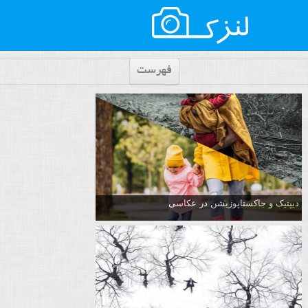
فهرست
دیپتیک و جاکستا‌پوزیشن در عکاسی