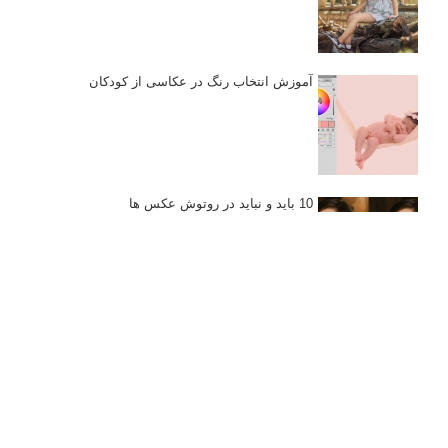
آموزش انتخاب رنگ در عکاسی از کودکان
10 باید و نباید در روتوش عکس ها
درک نوردهی – همراه با توضیح ISO، دریچه
دیافراگم و سرعت شاتر