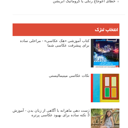
تازه ترین مطالب
دیپتیک و جاکستا‌پوزیشن در عکاسی
۶۰ نمونه عکس سبک ماکسیمالیسم
وبینار دوره جامع آموزش ترکیب بندی عکاسی (فیلم ضبط شده)
ماکسیمالیسم در عکاسی
نقطه عطف در عکاسی
اندازه و تناسب در عکاسی
مراحل نقد عکس: چطور یک عکس را نقد کنیم
استودیوم یا پونکتوم؟ هر یک در عکاسی چه مفهومی دارند
پرتره دختر افغان اثر استیو مک‌کری: چرا اینقدر معروف شد و مورد
توجه قرار گرفت
خطای اعوجاج رنگی یا کروماتیک ابریشن
انتخاب لنزک
کتاب آموزشی «هک عکاسی» - مراحلی ساده