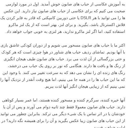
به آموزش عکاسی از حباب های صابون خوش آمدید. اول در مورد لوازمی
صحبت می کنیم که برای عکاسی از حباب های صابون نیاز دارید. این عکس
ها را می توانید با هر DSLR یا حتی دوربین کامپکتی که قادر به فایر کردن یک
فلاش اکسترنال باشد، بگیرید. و برای لنز، بهتر است که از یک لنز ماکرو
استفاده کنید، اما اگر لنز ماکرو ندارید، هر لنزی به خوبی جواب خواهد داد.
اکثر ما با حباب های صابون مسحور می شویم و از دوران کودکی عاشق بازی
با آنها بودیم. تماشای ردیف حباب های شناور در هوا چیزی است که هر کودک
و حتی بزرگسالی از آن لذت می برد. حباب های صابون طیف هیجان انگیزی
از رنگ ها و بافت ها دارند. هنگامی که نور بر روی یک حباب می درخشد،
رنگ های زنده ای را نشان می دهد که به سرعت تغییر می کنند. با وجود این
که ما این حباب ها را در همه جا می بینیم، اما هیچ وقت آنقدر از نزدیک آنها را
نمی بینیم که از زیبایی هیجان انگیز آنها لذت ببریم.
آنها خیره کننده، سرگرم کننده و مسحور کننده هستند، اما عمر بسیار کوتاهی
دارند. حباب های صابون معمولا فقط چند ثانیه دوام می آورند و پس از آن یا
خودشان یا در اثر تماس با یک شیء دیگر می ترکند. بنابراین چطور می توانید
از این حباب های صابون زیبا عکس بگیرید و آن را برای همیشه نگه دارید؟ در
ادامه خواهیم فهمید.