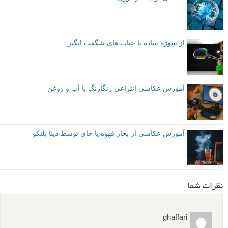
توصیه شده توسط لنزک
مقدماتی
نکات آموزشی
ایده عکاسی
برچسب ها
عکاسی ماکرو
بیشتر بخوانید:
عکاسی از حباب های یخ زده: عکس هایی فوق العاده از Angela
Kelly
عکاسی از مناظر درون حباب
از سوژه ساده تا حباب های شگفت انگیز