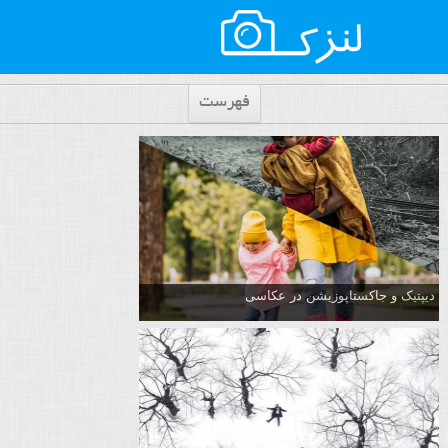
فهرست
دیپتیک و جاکستا‌پوزیشن در عکاسی