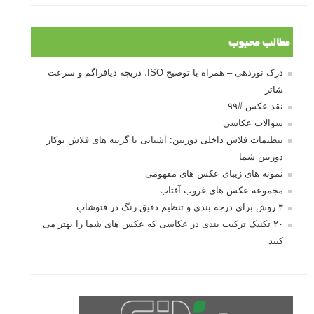
10 باید و نباید در روتوش عکس ها
درک نوردهی – همراه با توضیح ISO، دریچه
دیافراگم و سرعت شاتر
مطالب محبوب
درک نوردهی – همراه با توضیح ISO، دریچه دیافراگم و سرعت
شاتر