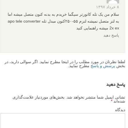
آموزش عکاسی انتزاعی رنگارنگ با آب و روغن
آموزش عکاسی از بخار قهوه یا چای توسط دینا بلنکو
نظرات شما
ghaffari
۸ خرداد ۱۳۹۷
سلام من یک تله کانورتر سیگما خریدم به بدنه کنون متصل میشه اما
به لنز متصل نمیشه لنزم ۵۵-۲۵۰کنون مبدل تله apo tele converter
2x ex میشه راهنمایی کنید
پاسخ دهید