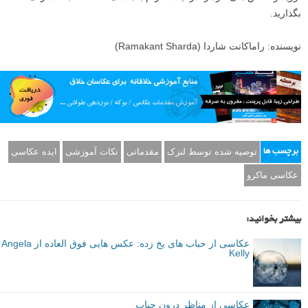
پس پردازش
اگر همه چیز به درستی تنظیم شده باشد، هیچ نیازی به پس پردازش سنگین
نیست. فقط تنظیمات level، کمی تمیزکاری، کراپ و شارپ کردن کافی
است و تصویر شگفت انگیز شما حاضر است.
در نهایت، به تلاش خود ادامه دهید تا وقتی که نتایج مطلوب خود را به دست
آورید و عکس های خود را در اینستاگرام با هشتگ lenzak# به اشتراک
بگذارید.
نویسنده: راماکانت شاردا (Ramakant Sharda)