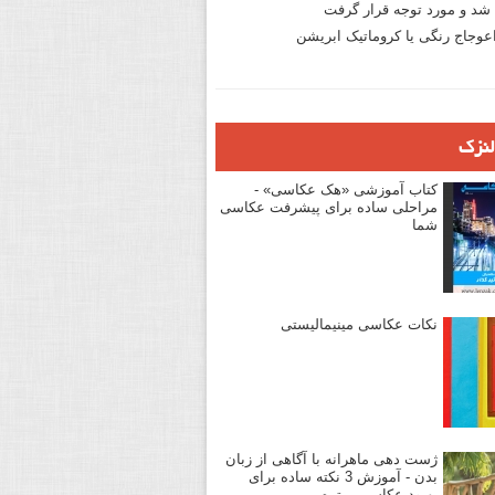
د و مورد توجه قرار گرفت
وجاج رنگی یا کروماتیک ابریشن
لنزک
کتاب آموزشی «هک عکاسی» -
مراحلی ساده برای پیشرفت عکاسی
شما
نکات عکاسی مینیمالیستی
ژست دهی ماهرانه با آگاهی از زبان
بدن - آموزش 3 نکته ساده برای
بهبود عکاسی پرتره