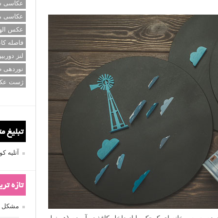
عکاسی سی
عکاسی م
عکس اله
فاصله کان
لنز دوربی
نوردهی ط
ژست عک
تبلیغ م
آتلیه 
تازه تر
مشکل فکوس
روع، من یک طرح اولیه (sketch) کشیدم. سپس خانه ای کوچک را از داخل کاغذ در آوردم (همینطور