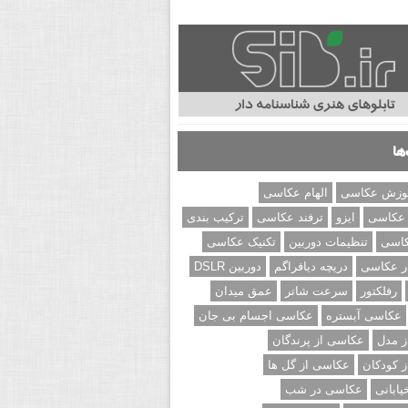
ها
وزش عکاسی
الهام عکاسی
 عکاسی
ایزو
ترفند عکاسی
ترکیب بندی
کاسی
تنظیمات دوربین
تکنیک عکاسی
ر عکاسی
دریچه دیافراگم
دوربین DSLR
رفلکتور
سرعت شاتر
عمق میدان
عکاسی آبستره
عکاسی اجسام بی جان
 مدل
عکاسی از پرندگان
 کودکان
عکاسی از گل ها
ابانی
عکاسی در شب