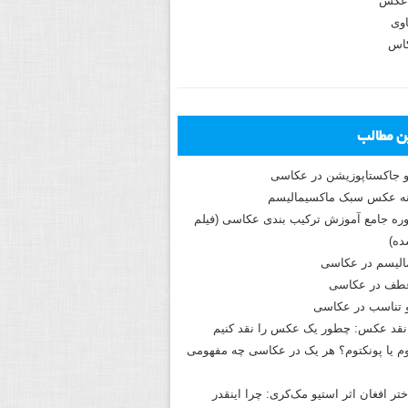
عکس
وی
کاس
ین مطالب
و جاکستا‌پوزیشن در عکاسی
دوره جامع آموزش ترکیب بندی عکاسی (فیلم
ه)
الیسم در عکاسی
طف در عکاسی
و تناسب در عکاسی
نقد عکس: چطور یک عکس را نقد کنیم
م یا پونکتوم؟ هر یک در عکاسی چه مفهومی
ختر افغان اثر استیو مک‌کری: چرا اینقدر