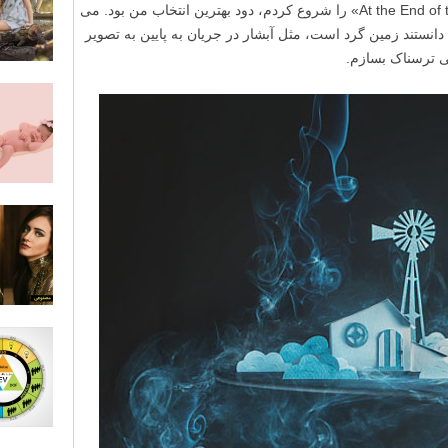
(sketch) عکس «در پایان جهان – At the End of the World» را شروع کردم، دود بهترین انتخاب من بود. می
انستند زمین گرد است، مثل آبشار در جریان به پایین به تصویر
می ترسناک بسازم.