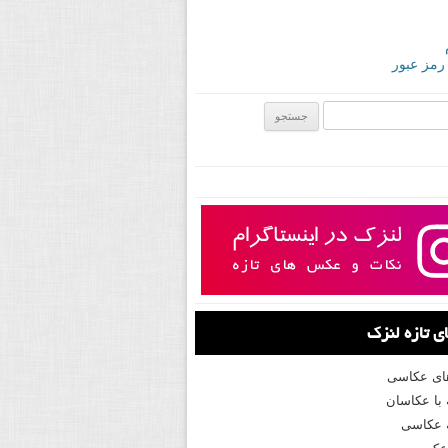
 رمز عبور
ی:
 تازه لنزک
های عکاسی
با عکاسان
 عکاسی