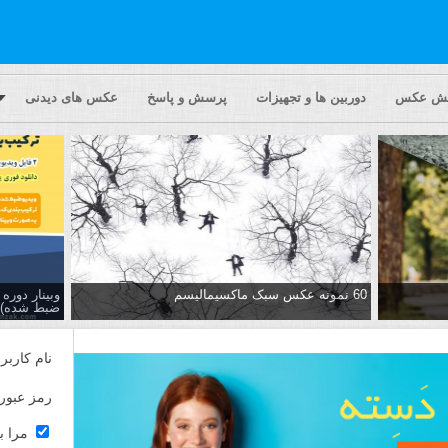
یش عکس
دوربین ها و تجهیزات
پرسش و پاسخ
عکس های دیدنی
60 نمونه عکس سبک ماکسیمالیسم
وبینار دور
ضبط شده)
نام کاربر
رمز عبور
مرا ب