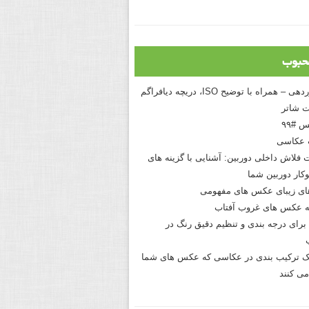
حبوب
درک نوردهی – همراه با توضیح ISO، دریچه دیافراگم
 شاتر
 #۹۹
 عکاسی
 فلاش داخلی دوربین: آشنایی با گزینه های
کار دوربین شما
های زیبای عکس های مفهومی
 عکس های غروب آفتاب
برای درجه بندی و تنظیم دقیق رنگ در
نیک ترکیب بندی در عکاسی که عکس های شما
می کنند