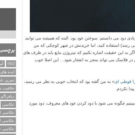
 زیادی دود می دانستم: سوختن عود بود. البته که همیشه می توانید
می رسد) استفاده کنید، اما خریدنش در شهر کوچکی که من
برچسب‌
گر به این حقیقت اشاره نکنیم که نیتروژن مایع باید در ظرف های
 فلاسک می تواند منجر به انفجار شود… این اصلا خوب
ISO
آم
ایده های
تمرین ع
ا قوطی ای
» به من گفته بود که انتخاب خوبی به نظر می رسید،
خلاقیت د
یدا نکردم.
دیافراگم
د ببینیم چگونه می شود با دود کردن عود های معروف، دود مورد
عکاسی
عکاسی از
عکاسی از
عکاسی خی