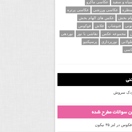
اه و سفید
عکاسی ماکرو
نظره
عکاسی ورزشی
عکاسی پرتره
ام بخش
عکس های الهام بخش
ونی
فتوشاپ
فلاش
فوکوس
ن
مجموعه عکس
نقاشی با نور
نوردهی
ولانی
نورپردازی
پرسپکتیو
اسی
تنی
کودک سروش
ین سوالات مطرح شده
 در لنز ۳۵ نیکون