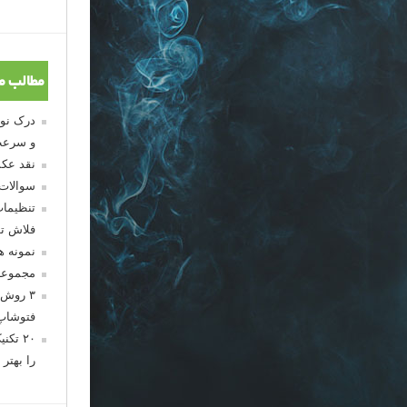
مطالب م
و سرعت
نقد عکس
سوالات
تنظیمات
فلاش تو
نمونه 
مجموعه
۳ روش 
فتوشاپ
۲۰ تک
را بهتر 