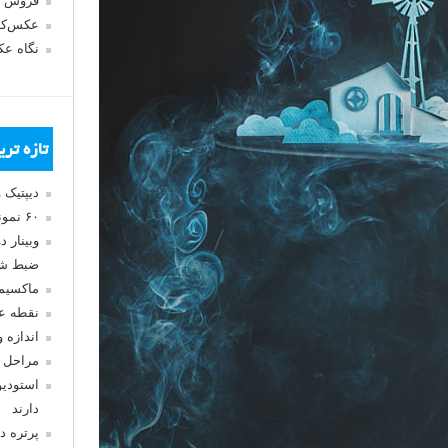
فروش 
عکس‌کا
نگاه ع
تازه تر
دیپتیک 
۶۰ نمونه عکس سبک ماکسیمالیسم
وبینار 
ضبط شد
ماکسیم
نقطه ع
اندازه 
مراحل 
استودیو
دارند
پرتره د