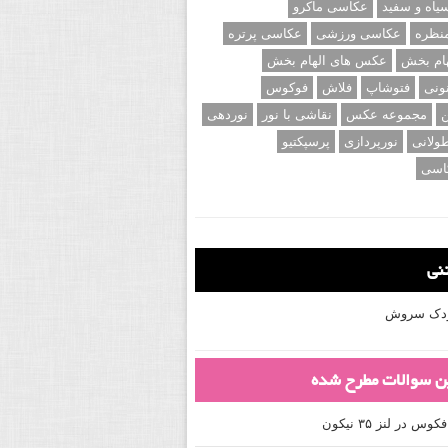
اه و سفید
عکاسی ماکرو
نظره
عکاسی ورزشی
عکاسی پرتره
ام بخش
عکس های الهام بخش
ونی
فتوشاپ
فلاش
فوکوس
ن
مجموعه عکس
نقاشی با نور
نوردهی
ولانی
نورپردازی
پرسپکتیو
اسی
تنی
کودک سروش
ین سوالات مطرح شده
 در لنز ۳۵ نیکون