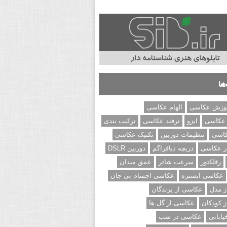
ها
وزش عکاسی
الهام عکاسی
 عکاسی
ایزو
ترفند عکاسی
ترکیب بندی
کاسی
تنظیمات دوربین
تکنیک عکاسی
ر عکاسی
دریچه دیافراگم
دوربین DSLR
رفلکتور
سرعت شاتر
عمق میدان
عکاسی آبستره
عکاسی اجسام بی جان
 مدل
عکاسی از پرندگان
 کودکان
عکاسی از گل ها
ابانی
عکاسی در شب