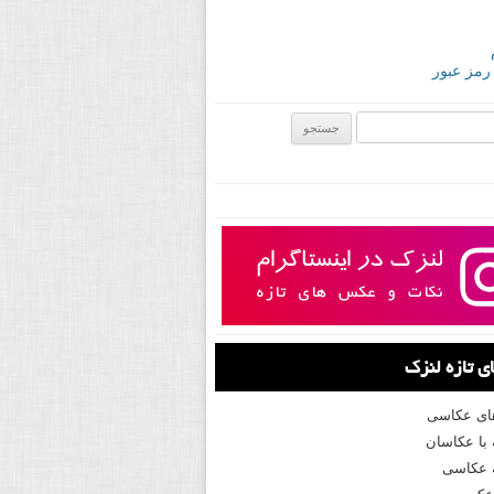
 رمز عبور
ی:
 تازه لنزک
های عکاسی
با عکاسان
 عکاسی