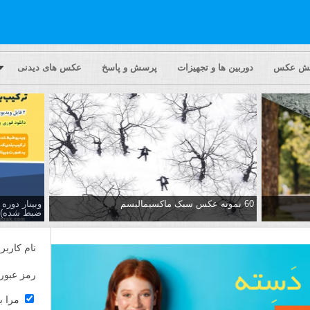
یش عکس
دوربین ها و تجهیزات
پرسش و پاسخ
عکس های دیدنی
60 نمونه عکس سبک ماکسیمالیسم
وبینار دور
ضبط شده)
نام کاربر
رمز عبور
مرا ب