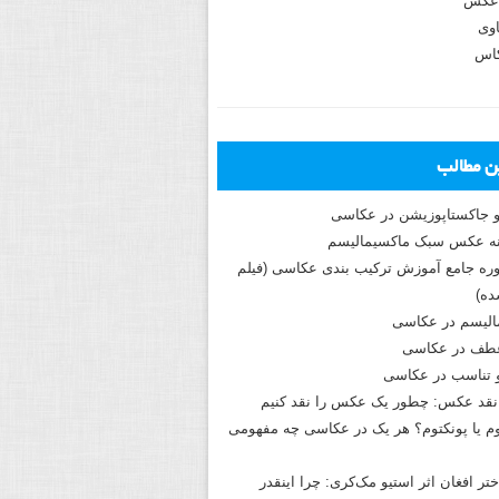
عکس
وی
کاس
ین مطالب
و جاکستا‌پوزیشن در عکاسی
دوره جامع آموزش ترکیب بندی عکاسی (فیلم
ه)
الیسم در عکاسی
طف در عکاسی
و تناسب در عکاسی
نقد عکس: چطور یک عکس را نقد کنیم
م یا پونکتوم؟ هر یک در عکاسی چه مفهومی
ختر افغان اثر استیو مک‌کری: چرا اینقدر