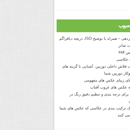
حبوب
درک نوردهی – همراه با توضیح ISO، دریچه دیافراگم
 شاتر
 #۹۹
 عکاسی
 فلاش داخلی دوربین: آشنایی با گزینه های
کار دوربین شما
های زیبای عکس های مفهومی
 عکس های غروب آفتاب
برای درجه بندی و تنظیم دقیق رنگ در
نیک ترکیب بندی در عکاسی که عکس های شما
می کنند