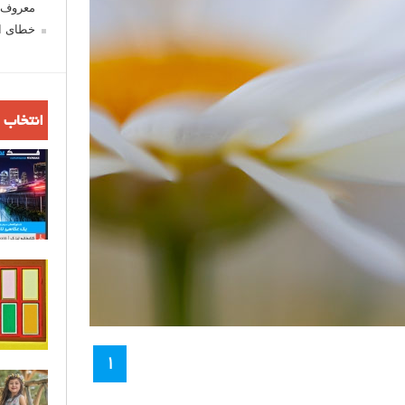
معروف ش
خطای اع
انتخاب 
۱