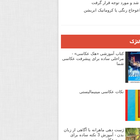
د و مورد توجه قرار گرفت
وجاج رنگی یا کروماتیک ابریشن
لنزک
کتاب آموزشی «هک عکاسی» -
مراحلی ساده برای پیشرفت عکاسی
شما
نکات عکاسی مینیمالیستی
ژست دهی ماهرانه با آگاهی از زبان
بدن - آموزش 3 نکته ساده برای
بهبود عکاسی پرتره