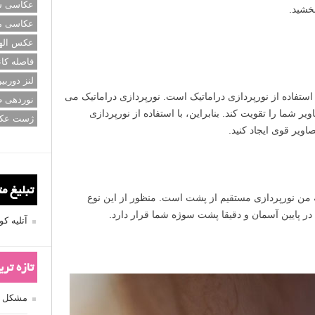
عکاسی سی
خشید.
عکاسی م
عکس اله
فاصله کان
لنز دوربی
ستفاده از نورپردازی دراماتیک است. نورپردازی دراماتیک می
نوردهی ط
شما را تقویت کند. بنابراین، با استفاده از نورپردازی
ژست عک
اویر قوی ایجاد کنید.
تبلیغ م
قه من نورپردازی مستقیم از پشت است. منظور از این نوع
 پایین آسمان و دقیقا پشت سوژه شما قرار دارد.
آتلیه 
تازه تر
مشکل فکوس