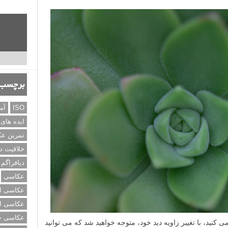
برچسب‌
ISO
آم
ایده های
تمرین ع
خلاقیت د
دیافراگم
عکاسی
عکاسی از
عکاسی از
عکاسی خی
نید، با تغییر زاویه دید خود، متوجه خواهید شد که می توانید