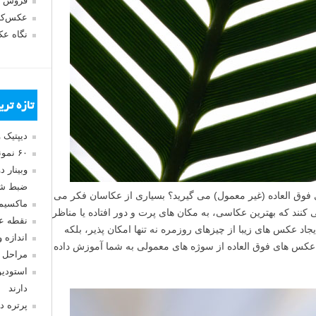
فروش 
عکس‌کا
نگاه ع
تازه تر
دیپتیک 
۶۰ نمونه عکس سبک ماکسیمالیسم
وبینار 
ضبط شد
ق العاده (غیر معمول) می گیرید؟ بسیاری از عکاسان فکر می
ماکسیم
 کنند که بهترین عکاسی، به مکان های پرت و دور افتاده یا مناظر
نقطه ع
یجاد عکس های زیبا از چیزهای روزمره نه تنها امکان پذیر، بلکه
اندازه 
د عکس های فوق العاده از سوژه های معمولی به شما آموزش داده
مراحل 
استودیو
دارند
پرتره د