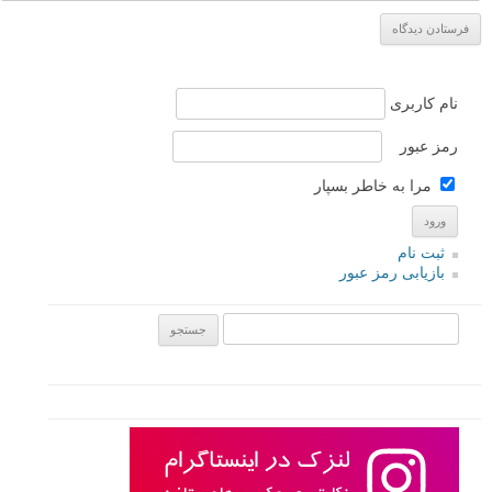
نام کاربری
رمز عبور
مرا به خاطر بسپار
ثبت نام
بازیابی رمز عبور
جستجو یرای: