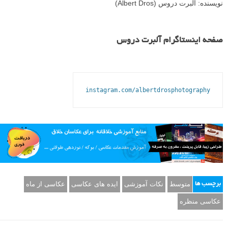
نویسنده: آلبرت دروس (Albert Dros)
صفحه اینستاگرام آلبرت دروس
instagram.com/albertdrosphotography
متوسط
نکات آموزشی
ایده های عکاسی
عکاسی از ماه
برچسب ها
عکاسی منظره