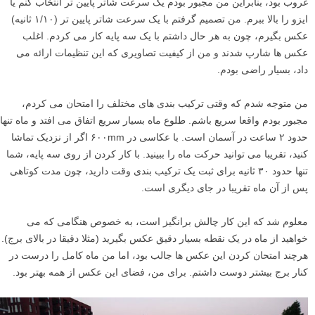
غروب بود، بنابراین من مجبور بودم یک سرعت شاتر پایین تر انتخاب کنم یا
ایزو را بالا ببرم. من تصمیم گرفتم با یک سرعت شاتر پایین تر (۱/۱۰ ثانیه)
عکس بگیرم، چون به هر حال داشتم با یک سه پایه کار می کردم. اغلب
عکس ها شارپ شدند و من از کیفیت تصاویری که این تنظیمات ارائه می
داد، بسیار راضی بودم.
من متوجه شدم که وقتی ترکیب بندی های مختلف را امتحان می کردم،
مجبور بودم واقعا سریع باشم. طلوع ماه بسیار سریع اتفاق می افتد و ماه تنها
حدود ۲ ساعت در آسمان است. با عکاسی در ۶۰۰mm اگر از نزدیک تماشا
کنید، تقریبا می توانید حرکت ماه را ببینید. با کار کردن از روی سه پایه، شما
تنها حدود ۳۰ ثانیه برای ثبت یک ترکیب بندی وقت دارید، چون مدت کوتاهی
پس از آن ماه تقریبا در جای دیگری است.
معلوم شد که این کار چالش برانگیز است، به خصوص هنگامی که می
خواهید از ماه در یک نقطه بسیار دقیق عکس بگیرید (مثلا دقیقا در بالای برج).
هرچند امتحان کردن این عکس ها جالب بود، اما من ماه کامل را درست در
کنار برج بیشتر دوست داشتم. برای من، فضای این عکس از همه بهتر بود.