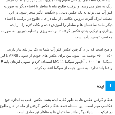
باشد – یک ماه کامل در حال طلوع (بالا آمدن)، بسیار بزرگ و اغلب قرمز
رنگ به نظر می رسد. و ترکیب طلوع ماه با مناظر یا اشیاء دیگر به صورت
کلوزآپ می تواند به یک عکس دیدنی و شگفت انگیز منجر شود. در این
مطلب لنزک آلبرت دروس عکاسی از ماه در حال طلوع در ترکیب با اشیاء
دیگر مانند ساختمان ها و مناظر را آموزش داده و نکات لازم را، از ایده
پردازی و ترکیب بندی عکس گرفته تا برنامه ریزی و تنظیم دوربین به صورت
مختصر، توضیح داده است.
واضح است که برای گرفتن عکس کلوزآپ شما به یک لنز بلند نیاز دارید.
۱۵۰-۶۰۰+ توصیه می شود. من برای عکس های خودم از سونی A7RII با لنز
سیگما ۱۵۰-۶۰۰ با آداپتور سیگما MC-11 استفاده کردم. سونی لنزهای پایه E
واقعا بلند ندارد، به همین جهت از سیگما انتخاب کردم.
۱
ایده
هنگام گرفتن عکس ها، به طور کلی، ایده پشت عکس اغلب به اندازه خودِ
عکاسی مهم است. این مسئله قطعا هنگام عکس گرفتن از ماه در حال طلوع
در ترکیب با اشیاء دیگر مانند ساختمان ها و مناظر نیز صادق است.