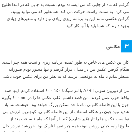
گرفتم که ماه از جایی که من ایستاده بودم، نسبت به جایی که در ابتدا طلوع
می کرد، به سمت راست حرکت می کند. همانطور که می توانید ببینید،
گرفتن عکسی مانند این به برنامه ریزی زیادی نیاز دارد و متغیرهای زیادی
وجود دارند که شما باید با آنها کار کنید.
۳
عکاسی
کار این عکس های خاص به طور عمده، برنامه ریزی و تست همه چیز است.
هنگام گرفتن عکس من در میدان قرار گرفتم و تنها مجبور بودم صبورانه
منتظر بمانم تا ماه به موقعیتی برسد که به نظر من برای عکس خوب باشد.
من از دوربین سونی A7RII با لنز سیگما ۱۵۰-۶۰۰ استفاده کردم. اینها همه
واقعا خوب عمل کردند. من قصد داشتم اغلب عکس ها را در ۶۰۰mm بگیرم
چون با این فاصله کانونی ماه تا حد ممکن بزرگ خواهد بود. خوشبختانه، باد
شدید نبود چون در هنگام استفاده از این فاصله کانونی، کوچترین لرزش می
توانست عکس ها را تار (غیر شارپ) کند. از آنجا که ماه ۱ ساعت بعد از
طلوع اولیه خیلی روشن نبود، همه چیز تقریبا تاریک بود. خورشید نیز در حال