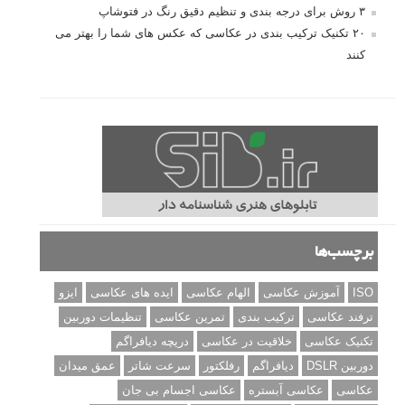
۳ روش برای درجه بندی و تنظیم دقیق رنگ در فتوشاپ
۲۰ تکنیک ترکیب بندی در عکاسی که عکس های شما را بهتر می
کنند
برچسب‌ها
ISO
آموزش عکاسی
الهام عکاسی
ایده های عکاسی
ایزو
ترفند عکاسی
ترکیب بندی
تمرین عکاسی
تنظیمات دوربین
تکنیک عکاسی
خلاقیت در عکاسی
دریچه دیافراگم
دوربین DSLR
دیافراگم
رفلکتور
سرعت شاتر
عمق میدان
عکاسی
عکاسی آبستره
عکاسی اجسام بی جان