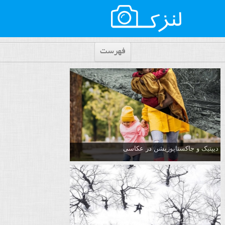
فهرست
دیپتیک و جاکستا‌پوزیشن در عکاسی