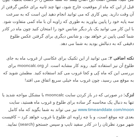
قبل از این که ماه از موقعیت خارج شود، تنها چند ثانیه برای عکس گرفتن از
آن وقت دارید. پس کاری که می توانید انجام دهید این است که به سرعت
سه پایه خود را پایین بیاورید به طوری که زاویه آن با ماه کمی متفاوت شود.
با این کار می توانید یک بار دیگر شانس خود را امتحان کنید چون ماه در کادر
شما کمی پایین تر خواهد بود، و شانس دیگری برای گرفتن عکس طلوع
دقیقی که به دنبالش بودید به شما می دهد.
نکته اضافی ۲:
می توانید از این تکنیک برای عکاسی از غروب ماه به جای
طلوع آن نیز استفاده کنید. روند کار مشابه است. از mooncalc.org برای
بررسی این که ماه کِی و کجا غروب می کند استفاده کنید. مطمئن شوید که
به موقع می رسید، چون غروب ماه خیلی سریع اتفاق می افتد!
لنزک:
در صورتی که در باز کردن سایت mooncalc با مشکل مواجه شدید یا
تنها به دنبال یک محاسبه گر ساده برای طلوع و غروب ماه هستید، سایت
www.timeanddate.com/moon
نیز می تواند به شما بگوید که ماه کامل
بعدی چه موقع است، و با چه زاویه ای طلوع یا غروب خواهد کرد – کافیست
شهر مورد نظرتان را در کادر سفید تایپ و سپس جستجو (search) نمایید.