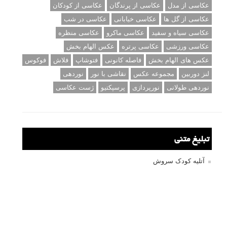
عکاسی از مدل
عکاسی از پرندگان
عکاسی از کودکان
عکاسی از گل ها
عکاسی خیابانی
عکاسی در شب
عکاسی سیاه و سفید
عکاسی ماکرو
عکاسی منظره
عکاسی ورزشی
عکاسی پرتره
عکس الهام بخش
عکس های الهام بخش
فاصله کانونی
فتوشاپ
فلاش
فوکوس
لنز دوربین
مجموعه عکس
نقاشی با نور
نوردهی
نوردهی طولانی
نورپردازی
پرسپکتیو
ژست عکاسی
تبلیغ متنی
آتلیه کودک سروش
تازه ترین سوالات مطرح شده
مشکل فکوس در لنز ۳۵ نیکون