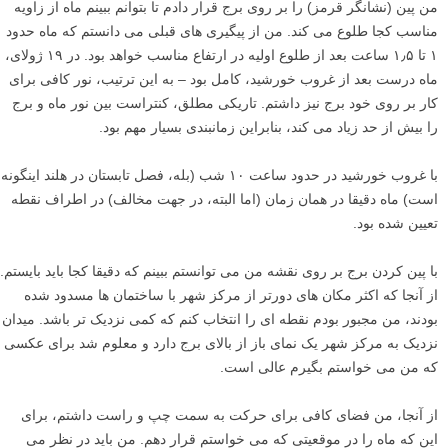
من پین (نشانگر قرمز) را بر روی برج قرار دادم تا بتوانم ببینم ماه از زاویه
مناسب کجا طلوع می کند. من از پیگیری های قبلی می دانستم که ماه حدود
۱ تا ۱٫۵ ساعت بعد از طلوع اولیه در ارتفاع مناسب خواهد بود. در ۱۹ ژولای،
ماه درست بعد از غروب خورشید، کامل بود – به این ترتیب، نور کافی برای
کار بر روی خود برج نیز داشتم. تاریکی مطلق، کنتراست بین نور ماه و برج
را بیش از حد زیاد می کند، بنابراین زمانبندی بسیار مهم بود.
با غروب خورشید در حدود ساعت ۱۰ شب (بله، فصل تابستان در هلند اینگونه
است) ماه دقیقا در همان زمان (اما البته، در جهت مخالف) در اطراف نقطه
تعیین شده بود.
با پین کردن برج بر روی نقشه من می توانستم ببینم که دقیقا کجا باید بایستم.
از آنجا که اکثر مکان های دورتر از مرکز شهر با ساختمان ها مسدود شده
بودند، من مجبور بودم نقطه ای را انتخاب کنم که کمی نزدیک تر باشد. میدان
نزدیک به مرکز شهر یک نمای باز از بالای برج دارد و معلوم شد برای عکسی
که من می خواستم بگیرم عالی است.
از آنجا، من فضای کافی برای حرکت به سمت چپ و راست داشتم، برای
این که ماه را در موقعیتی که می خواستم قرار دهم. من باید در نظر می