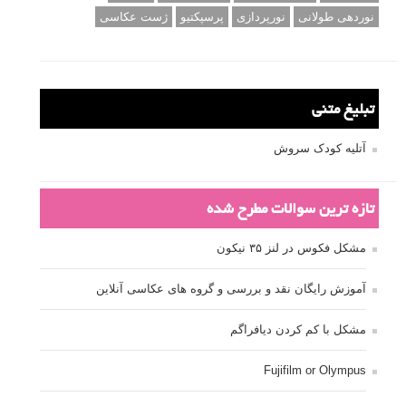
نوردهی طولانی
نورپردازی
پرسپکتیو
ژست عکاسی
تبلیغ متنی
آتلیه کودک سروش
تازه ترین سوالات مطرح شده
مشکل فکوس در لنز ۳۵ نیکون
آموزش رایگان نقد و بررسی و گروه های عکاسی آنلاین
مشکل با کم کردن دیافراگم
Fujifilm or Olympus