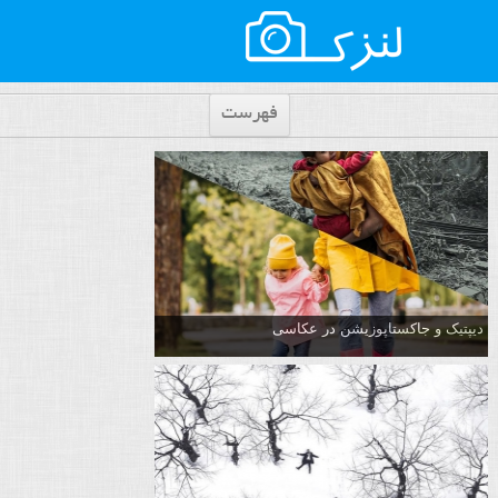
فهرست
دیپتیک و جاکستا‌پوزیشن در عکاسی