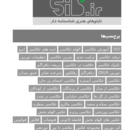
برچسب‌ها
ISO
آموزش عکاسی
الهام عکاسی
ایده های عکاسی
ایزو
ترفند عکاسی
ترکیب بندی
تمرین عکاسی
تنظیمات دوربین
تکنیک عکاسی
خلاقیت در عکاسی
دریچه دیافراگم
دوربین DSLR
دیافراگم
رفلکتور
سرعت شاتر
عمق میدان
عکاسی
عکاسی آبستره
عکاسی اجسام بی جان
عکاسی از مدل
عکاسی از پرندگان
عکاسی از کودکان
عکاسی از گل ها
عکاسی خیابانی
عکاسی در شب
عکاسی سیاه و سفید
عکاسی ماکرو
عکاسی منظره
عکاسی ورزشی
عکاسی پرتره
عکس الهام بخش
عکس های الهام بخش
فاصله کانونی
فتوشاپ
فلاش
فوکوس
لنز دوربین
مجموعه عکس
نقاشی با نور
نوردهی