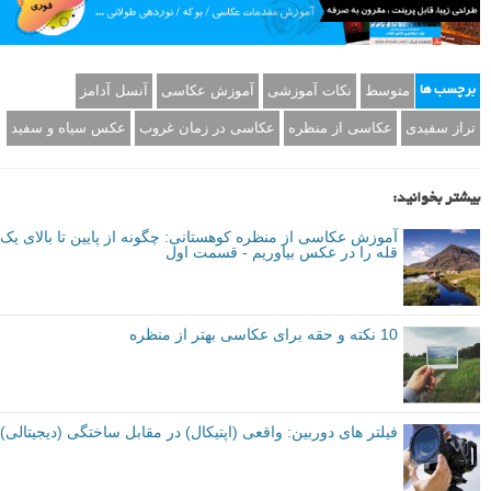
متوسط
نکات آموزشی
آموزش عکاسی
آنسل آدامز
برچسب ها
تراز سفیدی
عکاسی از منظره
عکاسی در زمان غروب
عکس سیاه و سفید
بیشتر بخوانید:
آموزش عکاسی از منظره کوهستانی: چگونه از پایین تا بالای یک
قله را در عکس بیاوریم - قسمت اول
10 نکته و حقه برای عکاسی بهتر از منظره
فیلتر های دوربین: واقعی (اپتیکال) در مقابل ساختگی (دیجیتالی)