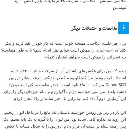
عکاسی اسپلش – عکاسی با سرعت بالا از مایعات بدون فلاش – ریک
اونسمن
۶
ملاحظات و احتمالات دیگر
برای هر جلسه عکاسی، همیشه خوب است که کار خود را نقد کرده و فکر
کنید که «چه چیزی را ممکن است بتوانم بهتر انجام دهم؟ یا به طور متفاوت؟
چه تغییراتی را ممکن است بخواهم امتحان کنم؟»
دیدید که من برای عکس های پاشیدن آب از سرعت شاتر ۱/۳۲۰۰ ثانیه
استفاده کرده بودم، من کنجکاو بودم که در حداکثر سرعت شاتر دوربین
Canon 50D من که ۱/۸۰۰۰ ثانیه است، چقدر تفاوت ممکن است وجود
داشته باشد. من نمی خواستم دوباره آکواریوم و تمام چیزهای دیگر را برای
این آزمایش دوم آماده کنم، بنابراین یک چیز ساده تر را امتحان کردم.
این بار در زیر نور روشن خورشید تابستان یک مایع را در داخل لیوان ریختم.
این روند به اندازه کافی ساده بود. من لیوان را با گیره به یک پایه بستم، یک
پس زمینه سیاه در پشت آن قرار دادم، دوربین را به شکل مشابه با عکس