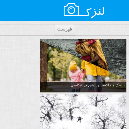
فهرست
دیپتیک و جاکستا‌پوزیشن در عکاسی