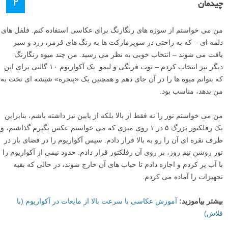
۲
چیدمان
من می خواستم از سوژه های رنگارنگ برای عکاسی استفاده کنم. فلفل های
دلمه ای – که به راحتی در سوپرمارکت ها به رنگ های قرمز، زرد و سبز
یافت می شوند – انتخاب خوبی به نظر می رسید. من چند میوه رنگارنگ
دیگر نیز انتخاب کردم – توت فرنگی و لیمو. یک آکواریوم ۱۰ گالنی برای این
که بتوانم میوه ها را در آن جای دهم و همچنین یک «پنجره» شیشه ای تخت به
من بدهد، مناسب بود.
من می خواستم نور را نه فقط از بالا بلکه از پایین نیز داشته باشم، بنابراین
یک رفلکتور بزرگ ۵ در ۱ روی میزی که می خواستم عکس بگیرم گذاشتم، و
طرف نقره ای آن را رو به بالا قرار دادم. سپس آکواریوم را در فضای باز در
نور روشن نیم روز، بر روی آن رفلکتور قرار دادم. حدود نیمی از آکواریوم را
با آب پر کردم و اجازه دادم تا حباب های آن خارج شوند، در حالی که بقیه
تجهیزات را آماده می کردم.
بیشتر بیاموزید:
آموزش عکاسی با سرعت بالا از مایعات در آکواریوم (با
فلاش)