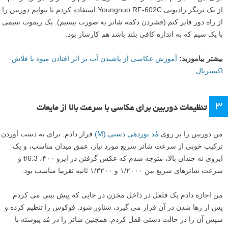
از یک تریگر رادیویی Youngnuo RF-602C استفاده کردم تا بتوانم دوربین را
از راه دور فایر کنم (فشردن دکمه شاتر به صورت بیسیم). یک ریموت سیمی
با یک سیم که به اندازه کافی بلند باشد هم کارساز بود.
بیشتر بیاموزید:
آموزش عکاسی از پاشیدن آب بر اثر افتادن میوه با فلاش
اکسترنال
۳
تنظیمات دوربین برای عکاسی با سرعت بالا از مایعات
من دوربین را بر روی
مُد نوردهی دستی (M)
قرار دادم. برای به دست آوردن
ترکیب خوبی از سرعت شاتر سریع مورد نیاز، عمق میدان مناسب، و یک
ایزوی نه چندان بالا، متوجه شدم که عکس گرفتن در ایزو ۴۰۰، f/6.3 و
سرعت شاترهای سریع بین ۱/۲۰۰۰ و ۱/۳۲۰۰ ثانیه تقریبا مناسب بود.
من اجازه دادم یک فلفل در داخل مخزن در جایی که پیش بینی می کردم
پس از رها شدن در آن قرار می گیرد، شناور شود. فوکوس را تنظیم کرده و
سپس آن را در حالت دستی قفل کردم. همچنین شاتر را در مُد پیوسته با