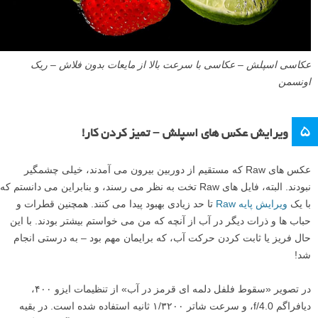
عکاسی اسپلش – عکاسی با سرعت بالا از مایعات بدون فلاش – ریک
اونسمن
۵
ویرایش عکس های اسپلش – تمیز کردن کار!
عکس های Raw که مستقیم از دوربین بیرون می آمدند، خیلی چشمگیر
نبودند. البته، فایل های Raw تخت به نظر می رسند، و بنابراین می دانستم که
با یک
ویرایش پایه Raw
تا حد زیادی بهبود پیدا می کنند. همچنین قطرات و
حباب ها و ذرات دیگر در آب از آنچه که من می خواستم بیشتر بودند. با این
حال فریز یا ثابت کردن حرکت آب، که برایمان مهم بود – به درستی انجام
شد!
در تصویر «سقوط فلفل دلمه ای قرمز در آب» از تنظیمات ایزو ۴۰۰،
دیافراگم f/4.0، و سرعت شاتر ۱/۳۲۰۰ ثانیه استفاده شده است. در بقیه