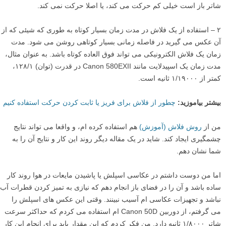
شاتر باز است خیلی کم حرکت می کند، یا اصلا حرکت نمی کند.
۲ – استفاده از یک فلاش در مدت زمان بسیار کوتاه به طوری که شیئی که از
آن عکس می گیرید در فاصله زمانی بسیار کوتاهی روشن می شود. مدت
زمان یک فلاش الکترونیکی می تواند فوق العاده کوتاه باشد. به عنوان مثال،
مدت زمان یک اسپیدلایت مانند Canon 580EXII در قدرت (توان) ۱۲۸/۱،
کمتر از ۱/۱۹۰۰۰ ثانیه است.
بیشتر بیاموزید:
چطور از فلاش برای فریز یا ثابت کردن حرکت استفاده کنیم
من از
روش فلاش (آموزش)
هم استفاده کرده ام، و واقعا می تواند نتایج
چشمگیری ایجاد کند. شاید در یک مقاله دیگر روند این کار و نتایج آن را به
شما نشان دهم.
اما من دوست داشتم در عکاسی اسپلش یا پاشیدن مایعات در هوا روند کار
ساده باشد و آن را در فضای باز انجام دهم که نیازی به تمیز کردن قطرات آب
نباشد و تجهیزات عکاسی ام آسیب نبینند. وقتی این عکس های اسپلش را
می گرفتم، از دوربین Canon 50D ام استفاده می کردم که حداکثر سرعت
شاتر ۱/۸۰۰۰ ثانیه دارد. من فکر کردم که این مقدار باید برای انجام این کار