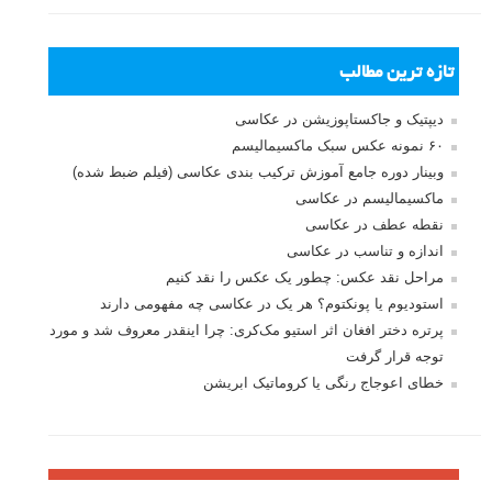
تازه ترین مطالب
دیپتیک و جاکستا‌پوزیشن در عکاسی
۶۰ نمونه عکس سبک ماکسیمالیسم
وبینار دوره جامع آموزش ترکیب بندی عکاسی (فیلم ضبط شده)
ماکسیمالیسم در عکاسی
نقطه عطف در عکاسی
اندازه و تناسب در عکاسی
مراحل نقد عکس: چطور یک عکس را نقد کنیم
استودیوم یا پونکتوم؟ هر یک در عکاسی چه مفهومی دارند
پرتره دختر افغان اثر استیو مک‌کری: چرا اینقدر معروف شد و مورد
توجه قرار گرفت
خطای اعوجاج رنگی یا کروماتیک ابریشن