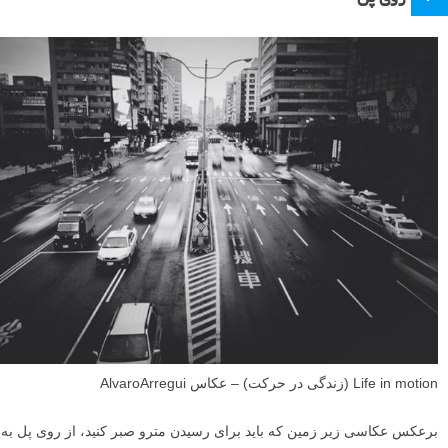
Life in motion (زندگی در حرکت) – عکاس AlvaroArregui
برعکس عکاسی زیر زمین که باید برای رسیدن مترو صبر کنید، از روی پل به