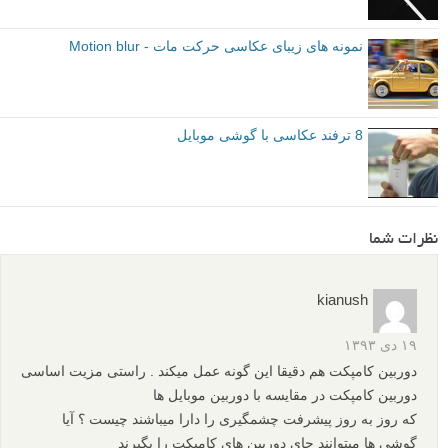
نمونه های زیبای عکاسی حرکت مات - Motion blur
8 ترفند عکاسی با گوشی موبایل
نظرات شما
kianush
۱۹ دی ۱۳۹۳
دوربین کامپکت هم دقیقا این گونه عمل میکند . راستی مزیت اساسی
دوربین کامپکت در مقایسه با دوربین موبایل ها
که روز به روز پیشرفت چشمگیری را دارا میباشند چیست ؟ آیا
گوشی ها میتوانند جای دوربین های کامپکت را بگیرند