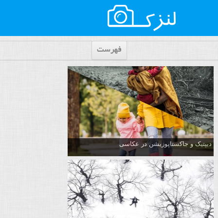
فهرست
دیپتیک و جاکستا‌پوزیشن در عکاسی