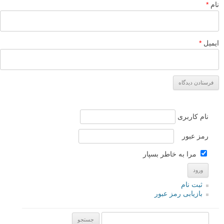
اگر کار خود را درست انجام داده و یک عکس قوی ایجاد کرده باشید، اینها
احساساتی هستند که شما از طریق تصاویر خود منتقل خواهید کرد.
در عکس زیر من آسمان خراش را با ساختمان های اطراف آن و یک نرده در
امتداد پایین آن کادربندی کردم. این ریسک وجود دارد که همه این مولفه ها
می توانند با هم قاطی شوند، اما آن آسمان آبی روشن یک فضای طبیعی در
اطراف سوژه ایجاد کرده است.
به عنوان نکته آخر، من این تفکر هانری کارتیه برسون را دوست دارم:
«شما فقط باید زندگی کنید و زندگی به شما تصاویر را خواهد داد».
این راه خوبی برای زندگی کردن است.
من دوست دارم بدانم شما در مورد کادربندی طبیعی چه فکر می کنید – آیا
شما از این تکنیک استفاده می کنید؟ در مورد نمونه هایی که من در اینجا ارائه
داده ام چه فکر می کنید؟ در صورتی که قبلا از این تکنیک استفاده نکرده اید،
آیا این مطلب الهام بخش شما برای آزمایش این تکنیک بوده است؟