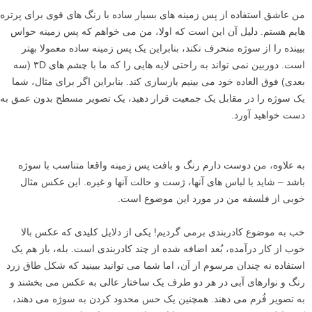
در عکس زیر شما کادربندی ای را خواهید دید که از گوشه عکس می گذرد.
بنابراین هنوز هم چشم شما را به سمت سوژه می کشد – که خورشید در
حال طلوع و پُل و برج ها است – اما کاملا لطیف است. من که می گویم پُل
و برج ها در پایین عکس یک کادر طبیعی دوم نیز ایجاد کرده اند که خورشید را
در بر می گیرد، شما چه فکر می کنید؟