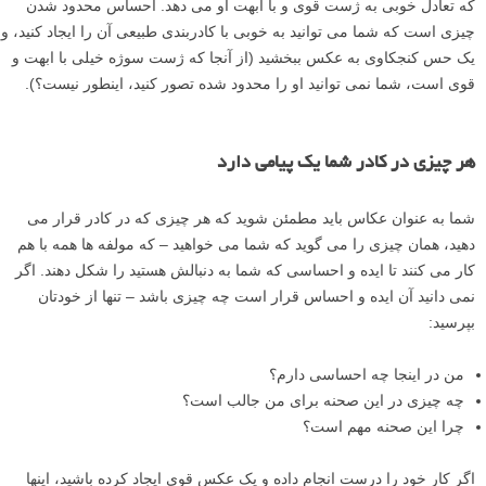
هنگامی که من در حال گرفتن عکس هایی با آسمان بزرگ هستم – که سوژه
مورد علاقه من است – کاری که اغلب انجام می دهم این است که مانند
عکس بالا، وقتی اشیاء کوچک در آسمان ظاهر می شوند، عکس می گیرم.
اگر شما از نزدیک نگاه کنید می توانید یک هواپیمای بسیار کوچک را ببینید. یا
گاهی اوقات یک پرنده کوچک ظاهر می شود، یا یک شیء تصادفی دیگر.
مردم اغلب از من می پرسند که چرا من آن را فتوشاپ نکرده ام، چون می
تواند مانند یک تکه گرد و غبار یا یک اشتباه به نظر برسد، اما من عاشق این
مولفه های تعجب آور کوچک هستم. فوق العاده است اگر جزئیات بسیار
کوچکی در تصویر وجود داشته باشد که لایه های جذابیت را در عکس های
شما ایجاد کند، بنابراین بینندگان شما در یک نگاه همه چیز را نمی بینند. (یا
همانطور که هانری کارتیه برسون گفته است، «
جزئیات انسانی کوچک می
توانند تبدیل به یک موضوع مهم شوند.
»)