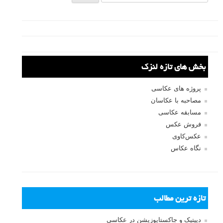
درباره نویسنده: آنتونی ایپز (Anthony Epes) عکاسی است که آثار او به
صورت بین المللی نمایش داده شده و منتشر شده است. او همچنین یک معلم
است که راهنمایی ها و آموزش های عکاسی جامعی را به طور رایگان در وب
سایت خود و در گاردین و هافینگتون پست منتشر می کند.
م
منبع
برگرفته از:
digital-photography-school
توصیه شده توسط لنزک
متوسط
نکات آموزشی
ترکیب بندی
برچسب ها
کادربندی