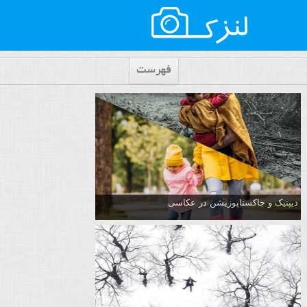
فهرست
دیپتیک و جاکستا‌پوزیشن در عکاسی