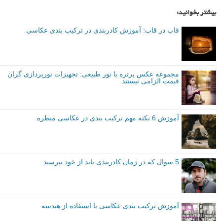
من عاشق استفاده از پس زمینه های بسیار ساده با رنگ های قوی برای پرتره
هایم هستم. دلیل آن این است که اولا، من می خواهم که پس زمینه حواس
بیینده را از سوژه منحرف نکند، بنابراین یک پس زمینه ساده معمولا بهتر
است. دوربین نمی تواند به راحتی لایه هایی را که ما با چشم های ۳D (سه
بعدی) فوق العاده خود می بینیم بازسازی کند. بنابراین اگر برای مثال، شما
یک سوژه را در مقابل یک جمعیت قرار دهید، یک تصویر مسطح بدون عمق به
دست خواهید آورد.
به علاوه، من دوست دارم رنگ و بافت پس زمینه واقعا متناسب با سوژه
باشد – شاید با لباس های آنها، ژست و حالت آنها و غیره. این عکس مثال
خوبی از فلسفه من در مورد این موضوع است.
خب به موضوع کادربندی برمی گردیم! یکی از دلایل کلیدی که عکس بالا
خوب از کار درآمده، بُعد اضافه شده از چند کادربندی است. بله، باز هم یک
استفاده نه چندان مرسوم از آن، اما شما می توانید ببینید که شکل طاق زرد
رنگ و نوارهای آبی در هر دو طرف یک ساختار عالی به عکس می بخشند و