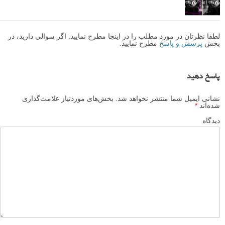
به تصویر فُرم می دهند. همچنین یک حس محدود کردن به سوژه می دهند،
که تعادل خوبی به ژست قوی و با ابهت او می دهد. احساس محدود شدن
چیزی است که شما می توانید به خوبی با کادربندی طبیعی آن را ایجاد کنید، و
یک حس کنجکاوی به عکس ببخشید (از آنجا که ژست سوژه خیلی با ابهت و
قوی است، شما نمی توانید او را محدود شده تصور کنید، اینطور نیست؟).
هر چیزی در کادر شما یک پیامی دارد
شما به عنوان عکاس باید مطمئن شوید که هر چیزی که در کادر قرار می
دهید، همان چیزی را می گوید که شما می خواهید – که مولفه ها همه با هم
کار می کنند تا ایده و احساسی که شما به دنبالش هستید را شکل دهند. اگر
نمی دانید آن ایده و احساس قرار است چه چیزی باشد – تنها از خودتان
بپرسید:
من در اینجا چه احساسی دارم؟
چه چیزی در این صحنه برای من جالب است؟
چرا این صحنه مهم است؟