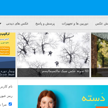
یش عکس
دوربین ها و تجهیزات
پرسش و پاسخ
عکس های دیدنی
60 نمونه عکس سبک ماکسیمالیسم
وبینار دور
ضبط شده)
نام کاربر
رمز عبور
مرا ب