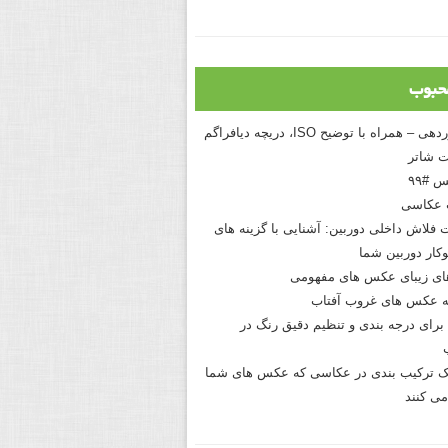
حبوب
درک نوردهی – همراه با توضیح ISO، دریچه دیافراگم
 شاتر
 #۹۹
 عکاسی
 فلاش داخلی دوربین: آشنایی با گزینه های
کار دوربین شما
های زیبای عکس های مفهومی
 عکس های غروب آفتاب
برای درجه بندی و تنظیم دقیق رنگ در
نیک ترکیب بندی در عکاسی که عکس های شما
می کنند