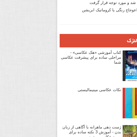
د و مورد توجه قرار گرفت
وجاج رنگی یا کروماتیک ابریشن
لنزک
کتاب آموزشی «هک عکاسی» -
مراحلی ساده برای پیشرفت عکاسی
شما
نکات عکاسی مینیمالیستی
ژست دهی ماهرانه با آگاهی از زبان
بدن - آموزش 3 نکته ساده برای
بهبود عکاسی پرتره