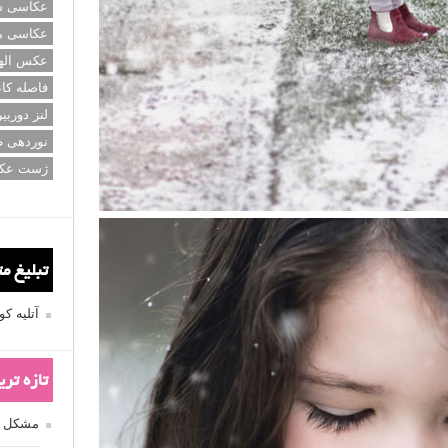
عکاسی سی
عکاسی م
عکس اله
فاصله کان
لنز دوربی
نوردهی ط
ژست عک
تبلیغ م
آتلیه 
تازه تر
مشکل فکوس