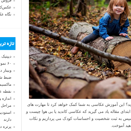
فروش 
عکس‌کا
نگاه ع
تازه تر
دیپتیک 
۶۰ نمونه عکس سبک ماکسیمالیسم
وبینار 
ضبط شد
ماکسیم
نقطه ع
اندازه 
ید؟ این آموزش عکاسی به شما کمک خواهد کرد تا مهارت های
مراحل 
ابتدای مقاله یاد می گیرید که عکاسی کاندید یا بی هوا چیست و
استودیو
. سپس به ثبت شخصیت و احساسات کودک می پردازیم و نکات
دارند
هید آموخت.
پرتره د