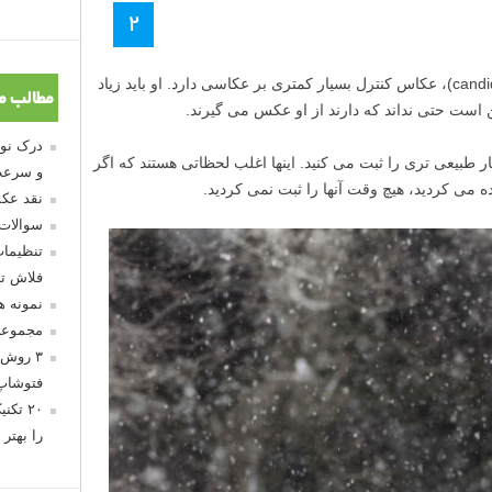
۲
در عکاسی کاندید یا بی هوا (candid photography)، عکاس کنترل بسیار کمتری بر عکاسی دارد. او باید زیاد
مطالب م
ست حتی نداند که دارند از او عکس می گیرند.
 طبیعی تری را ثبت می کنید. اینها اغلب لحظاتی هستند که اگر
و سرعت
ی کردید، هیچ وقت آنها را ثبت نمی کردید.
نقد عکس
سوالات
تنظیمات
فلاش تو
نمونه 
مجموعه
۳ روش 
فتوشاپ
۲۰ تک
را بهتر 