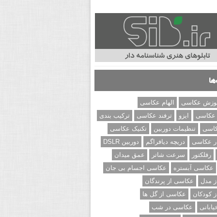
ها
وزش عکاسی
الهام عکاسی
 عکاسی
ایزو
ترفند عکاسی
ترکیب بندی
کاسی
تنظیمات دوربین
تکنیک عکاسی
ر عکاسی
دریچه دیافراگم
دوربین DSLR
رفلکتور
سرعت شاتر
عمق میدان
عکاسی آبستره
عکاسی اجسام بی جان
 مدل
عکاسی از پرندگان
 کودکان
عکاسی از گل ها
ابانی
عکاسی در شب