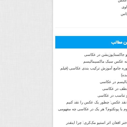
عکس
وی
کاس
ین مطالب
و جاکستا‌پوزیشن در عکاسی
دوره جامع آموزش ترکیب بندی عکاسی (فیلم
ه)
الیسم در عکاسی
طف در عکاسی
و تناسب در عکاسی
نقد عکس: چطور یک عکس را نقد کنیم
م یا پونکتوم؟ هر یک در عکاسی چه مفهومی
ختر افغان اثر استیو مک‌کری: چرا اینقدر