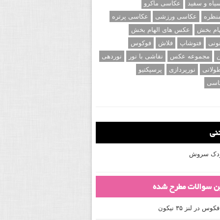
اه و سفید
عکاسی ماکرو
نظره
عکاسی ورزشی
عکاسی پرتره
ام بخش
عکس های الهام بخش
ونی
فتوشاپ
فلاش
فوکوس
ن
مجموعه عکس
نقاشی با نور
نوردهی
ولانی
نورپردازی
پرسپکتیو
اسی
تنی
کودک سروش
ین سوالات مطرح شده
 در لنز ۳۵ نیکون