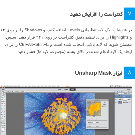
اسلایدر Exposure را بر روی ۰٫۹۵+ تنظیم کنید تا تصویر روشن تر شود، و
Contrast را بر روی ۲۳+ تنظیم کنید. برای کاهش هایلایت هایی (قسمت های
روشن) که کمی بیش از اندازه نوردهی شده اند Highlights را بر روی ۵۵- و
Whites را بر روی ۴۸- تنظیم کنید. Shadows را بر روی ۲۳+ قرار دهید تا
کمی نور تکمیلی اضافه کنید، و Blacks را بر روی ۱۰+ تنظیم کنید. در نهایت
اسلایدر Clarity را بر روی ۲۳+ قرار دهید تا جزئیات ریز را افزایش دهید. بر
روی Open Image کلیک کنید.
۷
کنتراست را افزایش دهید
در فتوشاپ، یک لایه تنظیماتی Levels اضافه کنید، و Shadows را بر روی ۱۴
و Highlights را برای تنظیم دقیق کنتراست بر روی ۲۴۱ قرار دهید. سپس،
مطمئن شوید که لایه بالایی انتخاب شده است و Ctrl+Alt+Shift+E را برای