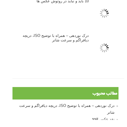
دیپتیک و جاکستا‌پوزیشن در عکاسی
۶۰ نمونه عکس سبک ماکسیمالیسم
وبینار دوره جامع آموزش ترکیب بندی عکاسی (فیلم ضبط شده)
ماکسیمالیسم در عکاسی
نقطه عطف در عکاسی
اندازه و تناسب در عکاسی
مراحل نقد عکس: چطور یک عکس را نقد کنیم
استودیوم یا پونکتوم؟ هر یک در عکاسی چه مفهومی دارند
پرتره دختر افغان اثر استیو مک‌کری: چرا اینقدر معروف شد و مورد
توجه قرار گرفت
خطای اعوجاج رنگی یا کروماتیک ابریشن
انتخاب لنزک
کتاب آموزشی «هک عکاسی» - مراحلی ساده
برای پیشرفت عکاسی شما