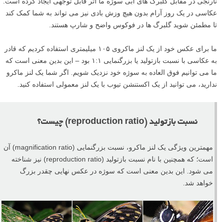
نارنجی در مقابل گلبرگ های آبی سوژه ما اثر قابل توجهی ایجاد کرده است.
عکاسی در یک روز آرام بدون هیچ وزش بادی نیز می تواند به شما کمک کند
تا مطمئن شوید گلبرگ ها در فوکوس واضح و شارپ هستند.
ما برای عکس خود از یک لنز ماکروی ۱۰۵ میلیمتری استفاده کردیم که قادر
به عکاسی با نسبت بازتولید یا بزرگنمایی ۱:۱ بود – این بدین معنی است که
ما می توانیم فوق العاده به سوژه خود نزدیک شویم. اگر شما یک لنز ماکرو
ندارید، می توانید از یک اکستنشن تیوب با یک لنز معمولی استفاده کنید.
نسبت بازتولید (reproduction ratio) چیست؟
مهمترین ویژگی یک لنز ماکرو، نسبت بزرگنمایی (magnification ratio) آن
است؛ که همچنین با نام نسبت بازتولید (reproduction ratio) نیز شناخته
می شود. این بدین معنی است که سوژه در عکس نهایی چقدر بزرگ
خواهد شد.