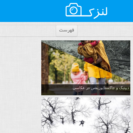
فهرست
دیپتیک و جاکستا‌پوزیشن در عکاسی