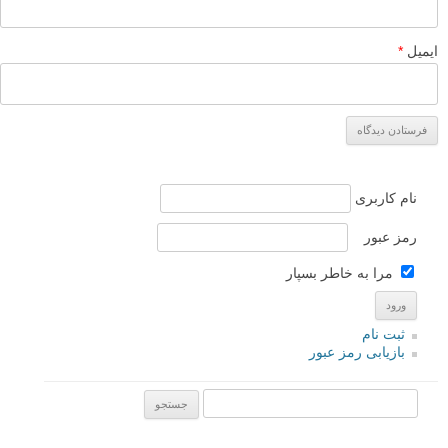
نهال
۷ اردیبهشت ۱۳۹۹
برای عکس از آب بر روی سر و صورت کودک به صورت دوش چطور
تنظیم میشود؟
پاسخ دهید
Zara
۲۳ تیر ۱۳۹۸
سلام وقت بخیر ، اکستنش تیوب چی هستش؟؟
لنز دوربینمم ۱۸-۱۳۵ هستش.
پاسخ دهید