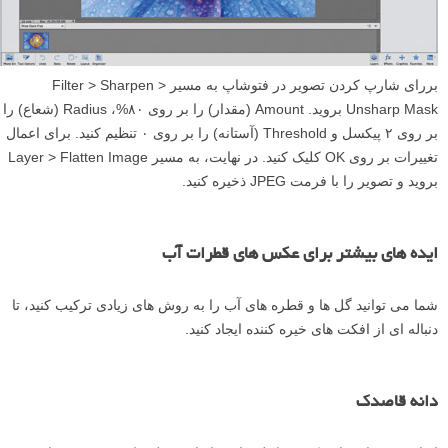
ایجاد یک لایه ادغام شده در بالای پشته (مجموعه لایه ها) فشار دهید.
۸
ابزار Unsharp Mask
بررای شارپ کردن تصویر در فتوشاپ به مسیر Filter > Sharpen >
Unsharp Mask بروید. Amount (مقدار) را بر روی ۸۰%، Radius (شعاع) را
بر روی ۲ پیکسل و Threshold (آستانه) را بر روی ۰ تنظیم کنید. برای اعمال