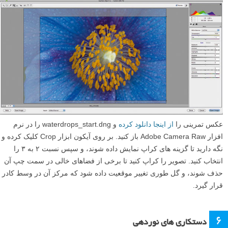
لنز خود را به حالت دستی تغییر دهید تا بتوانید به طور دقیق بر روی عکس
خود فوکوس کنید. حالت نمای زنده (live view) را فعال کرده، و تا ۱۰x
بزرگنمایی کنید. به مرکز گل اسکرول (حرکت) کنید، و سپس فوکوس را
تنظیم کنید تا وقتی که این ناحیه کاملا شارپ شود. دوباره زوم را برگردانید
(Zoom out کنید) و با استفاده از گزینه تایمر خودکار ۲ ثانیه ای یا یک ریموت
کنترل برای جلوگیری از لرزش دوربین، عکاسی را شروع کنید؛ کوچکترین
لرزش می تواند عکس ماکرو را به کلی خراب کند.
۵
کراپ کردن برای به دست آوردن ترکیب بندی مناسب