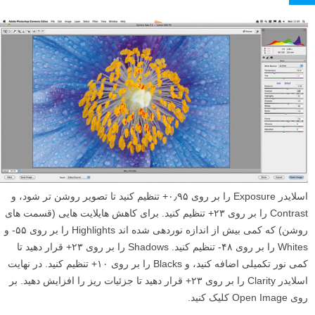
عکس تمرینی را
از اینجا دانلود کرده
و waterdrops_start.dng را در نرم
افزار Adobe Camera Raw باز کنید. بر روی آیکون ابزار Crop کلیک کرده و
نگه دارید تا گزینه های کراپ نمایش داده شوند، و سپس نسبت ۲ به ۳ را
انتخاب کنید. تصویر را کراپ کنید تا برخی از فضاهای خالی در سمت چپ آن
حذف شوند، و گل طوری تغییر موقعیت داده شود که مرکز آن در وسط کادر
قرار گیرد.
۶
دستکاری های نوردهی