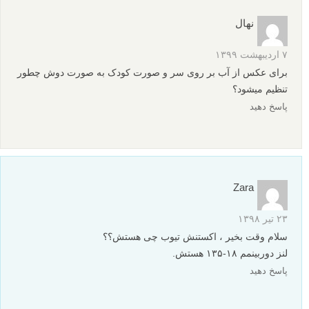
م
منبع
برگرفته از: Digital Camera World
متوسط
نکات آموزشی
Adobe Camera Raw
آموزش عکاسی
برچسب ها
عکاسی از قطرات باران
عکاسی از گل ها
عکاسی ماکرو
بیشتر بخوانید:
60 عکس ماکرو زیبا برای الهام شما