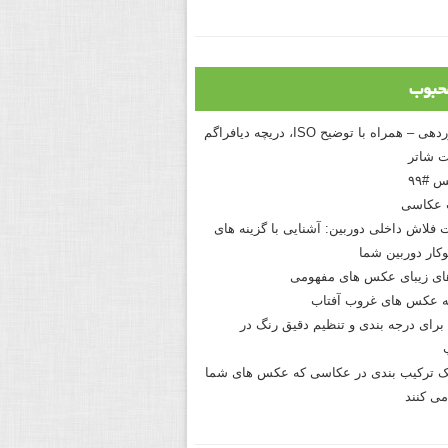
حبوب
درک نوردهی – همراه با توضیح ISO، دریچه دیافراگم
 شاتر
 #۹۹
 عکاسی
 فلاش داخلی دوربین: آشنایی با گزینه های
کار دوربین شما
های زیبای عکس های مفهومی
 عکس های غروب آفتاب
برای درجه بندی و تنظیم دقیق رنگ در
نیک ترکیب بندی در عکاسی که عکس های شما
می کنند