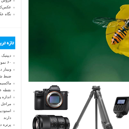
فروش 
عکس‌کا
نگاه ع
تازه تر
دیپتیک 
۶۰ نمونه عکس سبک ماکسیمالیسم
وبینار 
ضبط شد
ماکسیم
نقطه ع
اندازه 
مراحل 
استودیو
دارند
پرتره د