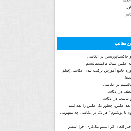
عکس
وی
کاس
ین مطالب
و جاکستا‌پوزیشن در عکاسی
دوره جامع آموزش ترکیب بندی عکاسی (فیلم
ه)
الیسم در عکاسی
طف در عکاسی
و تناسب در عکاسی
نقد عکس: چطور یک عکس را نقد کنیم
م یا پونکتوم؟ هر یک در عکاسی چه مفهومی
ختر افغان اثر استیو مک‌کری: چرا اینقدر