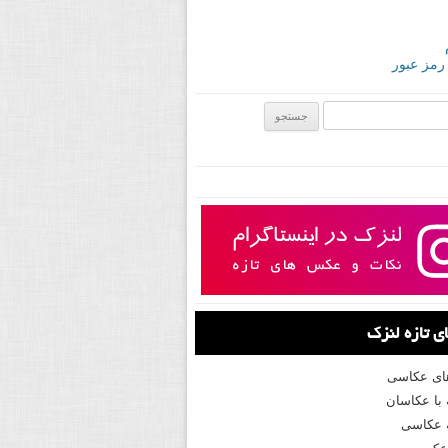
 رمز عبور
ی:
 تازه لنزک
های عکاسی
با عکاسان
 عکاسی