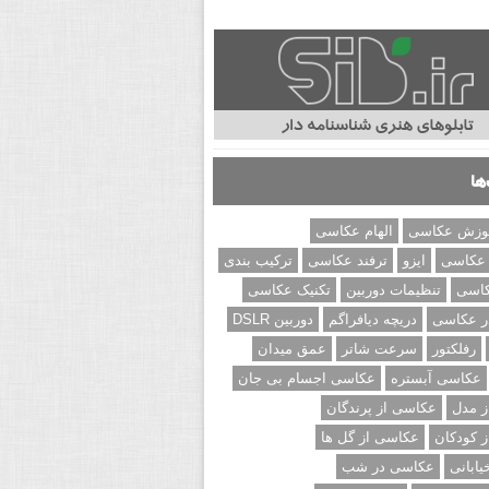
ها
وزش عکاسی
الهام عکاسی
 عکاسی
ایزو
ترفند عکاسی
ترکیب بندی
کاسی
تنظیمات دوربین
تکنیک عکاسی
ر عکاسی
دریچه دیافراگم
دوربین DSLR
رفلکتور
سرعت شاتر
عمق میدان
عکاسی آبستره
عکاسی اجسام بی جان
 مدل
عکاسی از پرندگان
 کودکان
عکاسی از گل ها
ابانی
عکاسی در شب