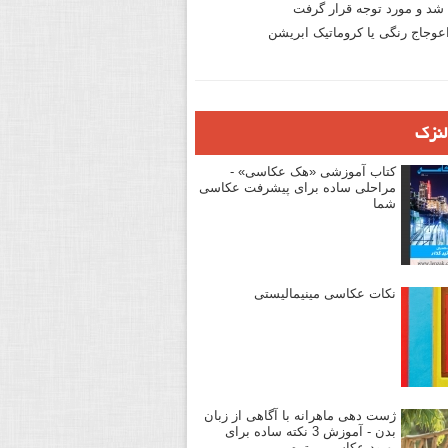
د و مورد توجه قرار گرفت
وجاج رنگی یا کروماتیک ابریشن
لنزک
کتاب آموزشی «هک عکاسی» -
مراحلی ساده برای پیشرفت عکاسی
شما
نکات عکاسی مینیمالیستی
ژست دهی ماهرانه با آگاهی از زبان
بدن - آموزش 3 نکته ساده برای
بهبود عکاسی پرتره