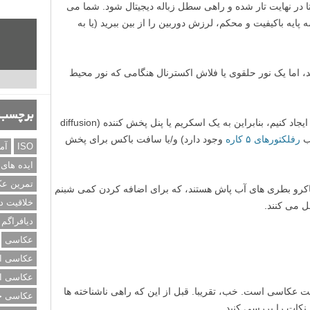
در نهایت تار شده و راهی سطل زباله دیجیتال شود. شما می
 پایه باکیفیت و محکم، لرزش دوربین را از بین ببرید (یا به
، اما یک نور حلقوی یا فلاش اکسترنال هنگامی که نور محیط
برچسب‌
ما می خواهیم نور نرم ایجاد کنیم، بنابراین به یک اسکریم یا پنل پخش کننده (diffusion
رفلکتورهای ۵ کاره
وجود دارد) و/یا سافت باکس برای پخش
ISO
آم
ایده های
تمرین ع
کرو بطری های آب پاش هستند، که برای اضافه کردن کمی شبنم
خلاقیت د
ل می کنند.
دیافراگم
عکاسی
عکاسی از
عکاسی از
قت عکاسی است. خب، تقریبا. قبل از این که راهی ناشناخته ها
عکاسی خی
 نکات را بررسی کنید.