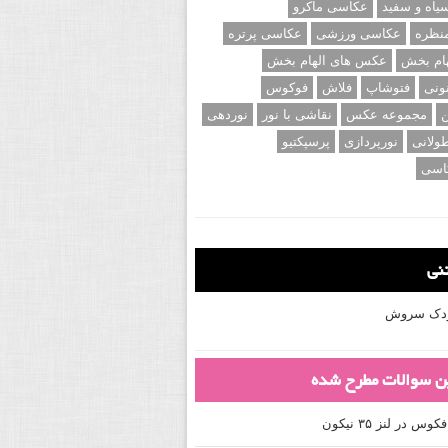
اه و سفید
عکاسی ماکرو
نظره
عکاسی ورزشی
عکاسی پرتره
ام بخش
عکس های الهام بخش
ونی
فتوشاپ
فلاش
فوکوس
ن
مجموعه عکس
نقاشی با نور
نوردهی
ولانی
نورپردازی
پرسپکتیو
اسی
تنی
کودک سروش
ین سوالات مطرح شده
 در لنز ۳۵ نیکون