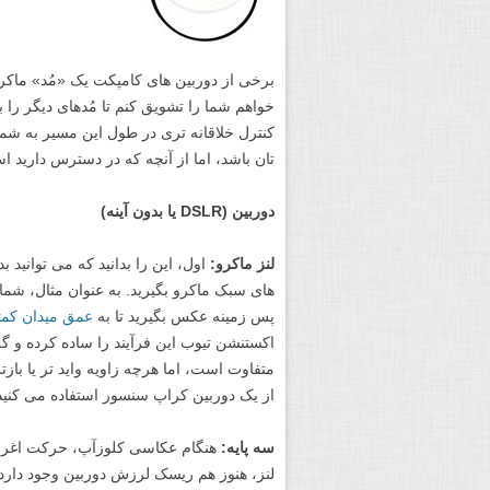
برخی از دوربین های کامپکت یک «مُد» ماکرو 
خواهم شما را تشویق کنم تا مُدهای دیگر را بر
کنترل خلاقانه تری در طول این مسیر به شما 
تان باشد، اما از آنچه که در دسترس دارید اس
دوربین (DSLR یا بدون آینه)
لنز ماکرو:
اول، این را بدانید که می توانید 
های سبک ماکرو بگیرید. به عنوان مثال، شما
پس زمینه عکس بگیرید تا به
عمق میدان کم
اکستنشن تیوب این فرآیند را ساده کرده و گزی
از یک دوربین کراپ سنسور استفاده می کنید
سه پایه:
هنگام عکاسی کلوزآپ، حرکت اغراق آ
لنز، هنوز هم ریسک لرزش دوربین وجود دارد