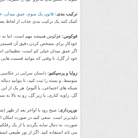
ترکیب بندی:
قانون یک سوم
،
عمق میدان
،
خ
کمک کنند یک ترکیب بندی جذاب از لحاظ بصری
فوکوس:
فوکوس همیشه مهم است، اما به خص
خودکار برای مشخص کردن دقیق آن قسمتی از 
اگر عمق میدان خیلی کم است، تنظیماتی انجام
خود از گل)، تا وقتی که بتوانید قسمت هایی 
زوایا و پرسپکتیو:
داستان سرایی در عکاسی بس
متوسط، و بسته را ثبت کنید، تا بتوانید دنبا
شبکه های اجتماعی، یا آلبوم). هر یک از این زو
گل، زاویه کناری، یا زیر گل، رو به بالا به 
نورپردازی:
صبح زود یا اواخر بعد از ظهر (ش
دلپذیرتر است. سعی کنید در صورت امکان از 
صورت، به دنبال سایه بگردید یا از یک رفلکت
می تابد استفاده کنید. اگر از نور طبیعی اس