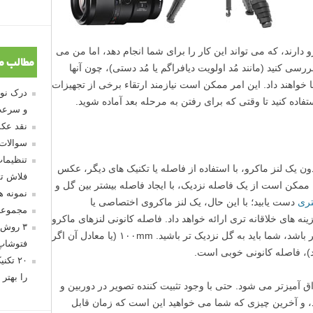
دارند، که می تواند این کار را برای شما انجام دهد، اما من می
مطالب م
رسی کنید (مانند مُد اولویت دیافراگم یا مُد دستی)، چون آنها
خواهند داد. این امر ممکن است نیازمند ارتقاء برخی از تجهیزات
تفاده کنید تا وقتی که برای رفتن به مرحله بعد آماده شوید.
و سرعت
نقد عکس
سوالات
تنظیمات
بدون یک لنز ماکرو، با استفاده از فاصله یا تکنیک های دیگر، عکس
فلاش تو
 ممکن است از یک فاصله نزدیک، با ایجاد فاصله بیشتر بین گل و
نمونه 
تری
دست یابید؛ با این حال، یک لنز ماکروی اختصاصی یا
مجموعه
نه های خلاقانه تری ارائه خواهد داد. فاصله کانونی لنزهای ماکرو
۳ روش 
متفاوت است، اما هرچه زاویه واید تر یا بازتر باشد، شما باید به گل نزدیک تر باشید. ۱۰۰mm (یا معادل آن اگر
فتوشاپ
)، فاصله کانونی خوبی است.
۲۰ تک
را بهتر 
میزتر می شود. حتی با وجود تثبیت کننده تصویر در دوربین و
، و آخرین چیزی که شما می خواهید این است که زمان قابل