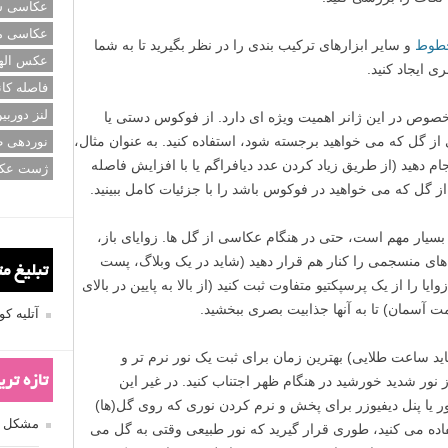
عکاسی سی
عکاسی م
طوط
و سایر ابزارهای ترکیب بندی را در نظر بگیرید تا به شما
عکس اله
 ایجاد کنید.
فاصله کان
لنز دوربی
وص در این ژانر اهمیت ویژه ای دارد. از فوکوس دستی یا
گل که می خواهید برجسته شود، استفاده کنید. به عنوان مثال،
نوردهی ط
 دهید (از طریق زیاد کردن عدد دیافراگم یا با افزایش فاصله
ژست عک
از گل که می خواهید در فوکوس باشد را با جزئیات کامل ببینید.
یار مهم است، حتی در هنگام عکاسی از گل ها. زوایای باز،
له های منسجمی را کنار هم قرار دهید (شاید در یک وبلاگ، پست
تبلیغ م
ایا را از یک پرسپکتیو متفاوت ثبت کنید (از بالا به پایین در بالای
سمت آسمان) تا به آنها جذابیت بصری ببخشید.
آتلیه 
اید ساعت طلایی) بهترین زمان برای ثبت یک نور نرم تر و
نور شدید خورشید در هنگام ظهر اجتناب کنید. در غیر این
تازه تر
ور یا پنل دیفیوزر برای پخش و نرم کردن نوری که روی گل(ها)
مشکل فکوس
تفاده می کنید، طوری قرار گیرید که نور طبیعی وقتی به گل می