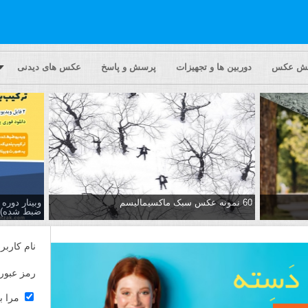
یش عکس
دوربین ها و تجهیزات
پرسش و پاسخ
عکس های دیدنی
60 نمونه عکس سبک ماکسیمالیسم
وبینار دور
ضبط شده)
نام کاربر
رمز عبور
مرا ب