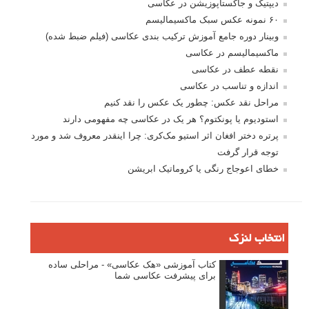
دیپتیک و جاکستا‌پوزیشن در عکاسی
۶۰ نمونه عکس سبک ماکسیمالیسم
وبینار دوره جامع آموزش ترکیب بندی عکاسی (فیلم ضبط شده)
ماکسیمالیسم در عکاسی
نقطه عطف در عکاسی
اندازه و تناسب در عکاسی
مراحل نقد عکس: چطور یک عکس را نقد کنیم
استودیوم یا پونکتوم؟ هر یک در عکاسی چه مفهومی دارند
پرتره دختر افغان اثر استیو مک‌کری: چرا اینقدر معروف شد و مورد
توجه قرار گرفت
خطای اعوجاج رنگی یا کروماتیک ابریشن
انتخاب لنزک
کتاب آموزشی «هک عکاسی» - مراحلی ساده
برای پیشرفت عکاسی شما