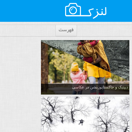
فهرست
دیپتیک و جاکستا‌پوزیشن در عکاسی