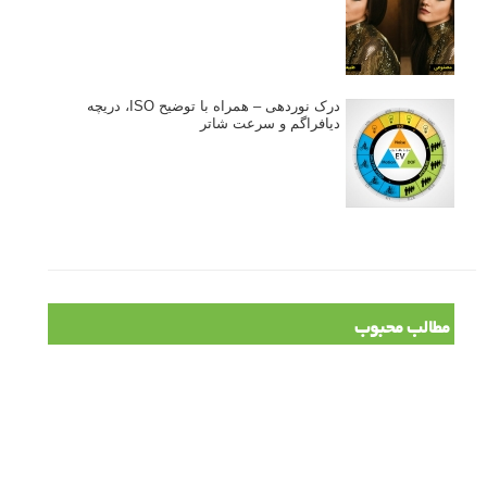
درک نوردهی – همراه با توضیح ISO، دریچه
دیافراگم و سرعت شاتر
مطالب محبوب
درک نوردهی – همراه با توضیح ISO، دریچه دیافراگم و سرعت
شاتر
نقد عکس #۹۹
سوالات عکاسی
تنظیمات فلاش داخلی دوربین: آشنایی با گزینه های فلاش توکار