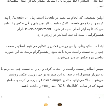
عدد بعد از اسلش (خط مورب یا / ) نشانگر مقدار بعد از اعمال تنظیمات
است.
اولین تصحیحی که انجام می‌دهیم در Levels است. پنل Adjustment را پیدا
کرده و بر دکمه‌ی Levels کلیک نمایید اینکار تون های رنگی عکس را تنظیم
می کند تا به آیتم اصلی شبیه تر شوند. levels adjustment دارای
هیستوگرامی است که سه اسلایدر در زیرش دارد.
ابتدا ما اسلایدرهای نواحی روشن عکس را تنظیم می‌کنیم. اسلایدر سمت
چپ را به سمت راست ببرید تا به نمودار هیستوگرام برسد. به این صورت
نواحی تیره عکس تیره‌تر می‌شوند.
سپس اسلایدر سمت راست را انتخاب کرده و آن را به سمت چپ می‌بریم تا
به نمودار هیستوگرام برسد. به این صورت نواحی روشن عکس روشنتر
می‌شوند. حالا می‌توانید مقادیر Color Sample را بررسی کرده و مطمئن
شوید که در تمامی کانال‌های RGB مقدار ۲۵۵ را داشته باشید.