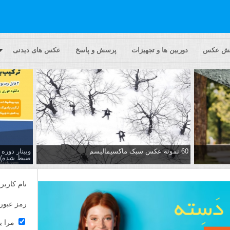
یش عکس
دوربین ها و تجهیزات
پرسش و پاسخ
عکس های دیدنی
60 نمونه عکس سبک ماکسیمالیسم
وبینار دور
ضبط شده)
نام کاربر
رمز عبور
مرا ب