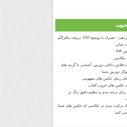
حبوب
درک نوردهی – همراه با توضیح ISO، دریچه دیافراگم
 شاتر
 #۹۹
 عکاسی
 فلاش داخلی دوربین: آشنایی با گزینه های
کار دوربین شما
های زیبای عکس های مفهومی
 عکس های غروب آفتاب
برای درجه بندی و تنظیم دقیق رنگ در
نیک ترکیب بندی در عکاسی که عکس های شما
می کنند