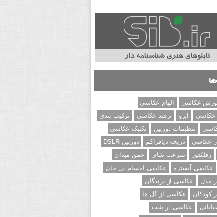
ها
وزش عکاسی
الهام عکاسی
 عکاسی
ایزو
ترفند عکاسی
ترکیب بندی
کاسی
تنظیمات دوربین
تکنیک عکاسی
ر عکاسی
دریچه دیافراگم
دوربین DSLR
رفلکتور
سرعت شاتر
عمق میدان
عکاسی آبستره
عکاسی اجسام بی جان
 مدل
عکاسی از پرندگان
 کودکان
عکاسی از گل ها
ابانی
عکاسی در شب