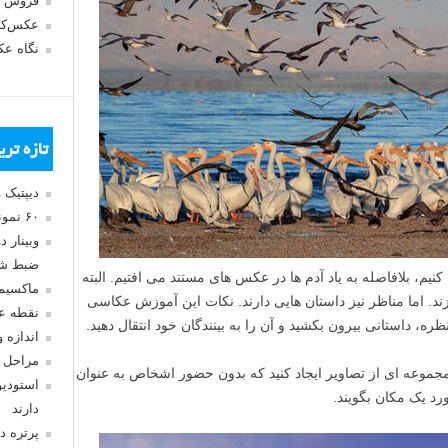
فروش 
عکس‌کا
نگاه ع
تازه تر
دیپتیک 
۶۰ نمونه عکس سبک ماکسیمالیسم
وبینار 
ضبط شد
یم، بلافاصله به یاد آدم ها در عکس های مستند می افتیم. البته
ماکسیم
د. اما مناظر نیز داستان هایی دارند. نکات این آموزش عکاسی
نقطه ع
ره، داستانی بیرون بکشید و آن را به بینندگان خود انتقال دهید.
اندازه 
مراحل 
جموعه ای از تصاویر ایجاد کنید که بدون حضور اشخاص به عنوان
استودیو
رد یک مکان بگویند.
دارند
پرتره د