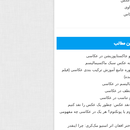
عکس
وی
کاس
ین مطالب
و جاکستا‌پوزیشن در عکاسی
دوره جامع آموزش ترکیب بندی عکاسی (فیلم
ه)
الیسم در عکاسی
طف در عکاسی
و تناسب در عکاسی
نقد عکس: چطور یک عکس را نقد کنیم
م یا پونکتوم؟ هر یک در عکاسی چه مفهومی
ختر افغان اثر استیو مک‌کری: چرا اینقدر