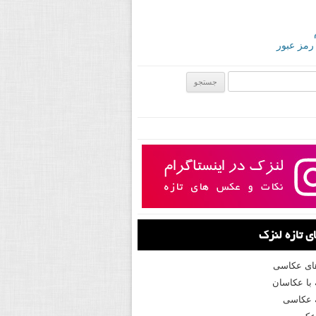
 رمز عبور
ی:
 تازه لنزک
های عکاسی
با عکاسان
 عکاسی