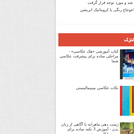
د و مورد توجه قرار گرفت
وجاج رنگی یا کروماتیک ابریشن
لنزک
کتاب آموزشی «هک عکاسی» -
مراحلی ساده برای پیشرفت عکاسی
شما
نکات عکاسی مینیمالیستی
ژست دهی ماهرانه با آگاهی از زبان
بدن - آموزش 3 نکته ساده برای
بهبود عکاسی پرتره