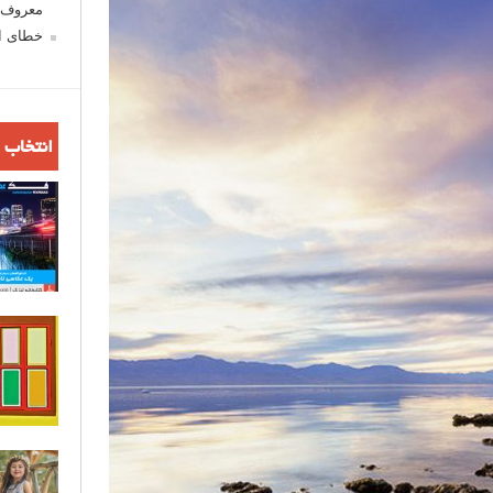
معروف ش
خطای اع
انتخاب 