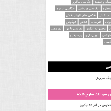
اه و سفید
عکاسی ماکرو
نظره
عکاسی ورزشی
عکاسی پرتره
ام بخش
عکس های الهام بخش
ونی
فتوشاپ
فلاش
فوکوس
ن
مجموعه عکس
نقاشی با نور
نوردهی
ولانی
نورپردازی
پرسپکتیو
اسی
تنی
کودک سروش
ین سوالات مطرح شده
 در لنز ۳۵ نیکون