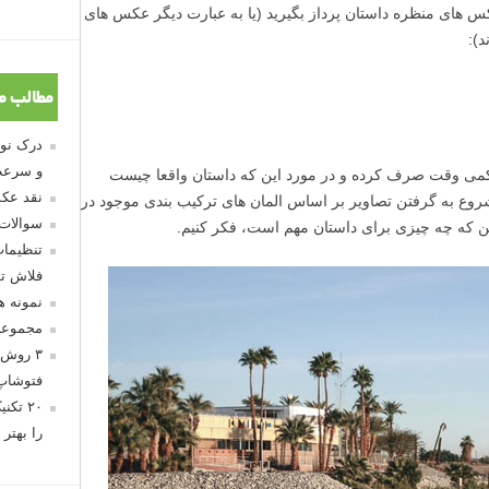
 های منظره داستان پرداز بگیرید (یا به عبارت دیگر عکس های
د):
مطالب م
و سرعت
ه کمی وقت صرف کرده و در مورد این که داستان واقعا چیست
نقد عکس
شروع به گرفتن تصاویر بر اساس المان های ترکیب بندی موجود در
سوالات
ین که چه چیزی برای داستان مهم است، فکر کنیم.
تنظیمات
فلاش تو
نمونه 
مجموعه
۳ روش 
فتوشاپ
۲۰ تک
را بهتر 