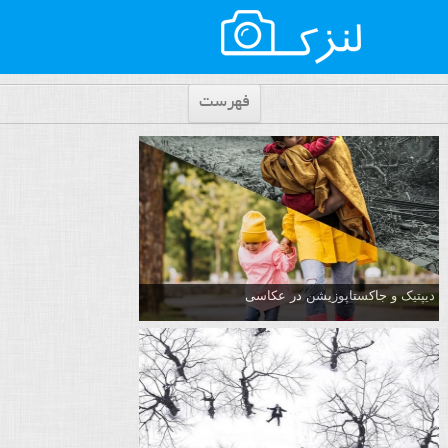
فهرست
دیپتیک و جاکستا‌پوزیشن در عکاسی