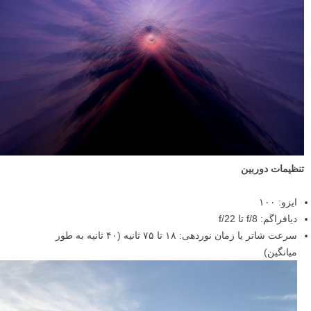
تنظیمات دوربین
ایزو: ۱۰۰
دیافراگم: f/8 تا f/22
سرعت شاتر یا زمان نوردهی: ۱۸ تا ۷۵ ثانیه (۴۰ ثانیه به طور
میانگین)