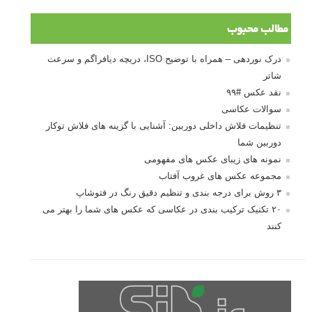
مطالب محبوب
درک نوردهی – همراه با توضیح ISO، دریچه دیافراگم و سرعت
شاتر
نقد عکس #۹۹
سوالات عکاسی
تنظیمات فلاش داخلی دوربین: آشنایی با گزینه های فلاش توکار
دوربین شما
نمونه های زیبای عکس های مفهومی
مجموعه عکس های غروب آفتاب
۳ روش برای درجه بندی و تنظیم دقیق رنگ در فتوشاپ
۲۰ تکنیک ترکیب بندی در عکاسی که عکس های شما را بهتر می
کنند