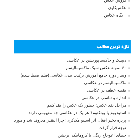
فروش عکس
عکس‌کاوی
نگاه عکاس
تازه ترین مطالب
دیپتیک و جاکستا‌پوزیشن در عکاسی
۶۰ نمونه عکس سبک ماکسیمالیسم
وبینار دوره جامع آموزش ترکیب بندی عکاسی (فیلم ضبط شده)
ماکسیمالیسم در عکاسی
نقطه عطف در عکاسی
اندازه و تناسب در عکاسی
مراحل نقد عکس: چطور یک عکس را نقد کنیم
استودیوم یا پونکتوم؟ هر یک در عکاسی چه مفهومی دارند
پرتره دختر افغان اثر استیو مک‌کری: چرا اینقدر معروف شد و مورد
توجه قرار گرفت
خطای اعوجاج رنگی یا کروماتیک ابریشن