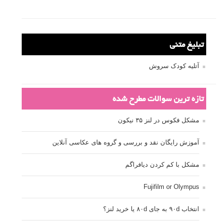
تبلیغ متنی
آتلیه کودک سروش
تازه ترین سوالات مطرح شده
مشکل فکوس در لنز ۳۵ نیکون
آموزش رایگان نقد و بررسی و گروه های عکاسی آنلاین
مشکل با کم کردن دیافراگم
Fujifilm or Olympus
انتخاب ۹۰d به جای ۸۰d یا خرید لنز؟