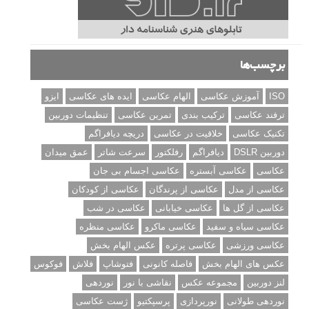
برچسب‌ها
ISO
آموزش عکاسی
الهام عکاسی
ایده های عکاسی
ایزو
ترفند عکاسی
ترکیب بندی
تمرین عکاسی
تنظیمات دوربین
تکنیک عکاسی
خلاقیت در عکاسی
دریچه دیافراگم
دوربین DSLR
دیافراگم
رفلکتور
سرعت شاتر
عمق میدان
عکاسی
عکاسی آبستره
عکاسی اجسام بی جان
عکاسی از مدل
عکاسی از پرندگان
عکاسی از کودکان
عکاسی از گل ها
عکاسی خیابانی
عکاسی در شب
عکاسی سیاه و سفید
عکاسی ماکرو
عکاسی منظره
عکاسی ورزشی
عکاسی پرتره
عکس الهام بخش
عکس های الهام بخش
فاصله کانونی
فتوشاپ
فلاش
فوکوس
لنز دوربین
مجموعه عکس
نقاشی با نور
نوردهی
نوردهی طولانی
نورپردازی
پرسپکتیو
ژست عکاسی