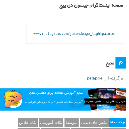
صفحه اینستاگرام جیسون دی پیج
www.instagram.com/jasondpage_lightpainter
م
منبع
برگرفته از:
petapixel
عکس های دیدنی
متوسط
نکات آموزشی
نگاه عکاس
برچسب ها