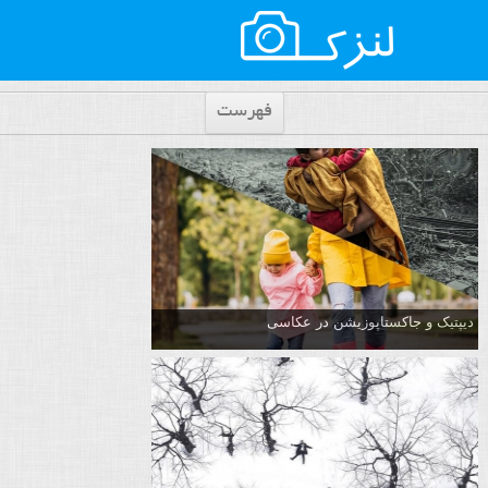
فهرست
دیپتیک و جاکستا‌پوزیشن در عکاسی