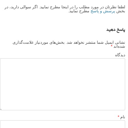
سلام کنن ۸۰dدارم با لنز ۱۸-۲۰۰میخواهم یه لنز پرایم خوب تهیه کنم
که بتونم عکسهای پرتره عالی بگیرم لطفاً راهنمایی فرمایید که کدام
لنز با این دوربین میتواند بهترین پرتره را عکاسی کند
پاسخ دهید
لطفا نظرتان در مورد مطلب را در اینجا مطرح نمایید. اگر سوالی دارید، در
بخش
پرسش و پاسخ
مطرح نمایید.
پاسخ دهید
نشانی ایمیل شما منتشر نخواهد شد.
بخش‌های موردنیاز علامت‌گذاری
شده‌اند
*
دیدگاه