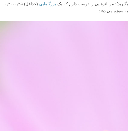
بگیرید): من لنزهایی را دوست دارم که یک
بزرگنمایی
(حداقل) ۰٫۲۵-۰٫۲۰
به سوژه می دهند.