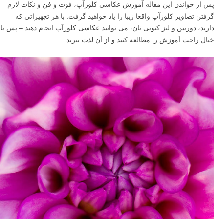
پس از خواندن این مقاله آموزش عکاسی کلوزآپ، فوت و فن و نکات لازم
گرفتن تصاویر کلوزآپ واقعا زیبا را یاد خواهید گرفت. با هر تجهیزاتی که
دارید، دوربین و لنز کنونی تان، می توانید عکاسی کلوزآپ انجام دهید – پس با
خیال راحت آموزش را مطالعه کنید و از آن لذت ببرید.