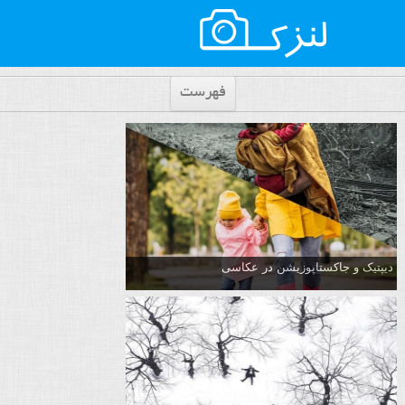
فهرست
دیپتیک و جاکستا‌پوزیشن در عکاسی