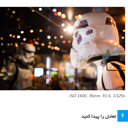
ISO 1600, 35mm, f/1.6, 1/125s
6
تعادل را پیدا کنید