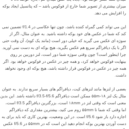
میزان بیشتری از تصویر شما خارج از فوکوس باشد – که پتانسیل ایجاد بوکه
را افزایش می دهد.
این می تواند کمی گمراه کننده باشد، چون تنها عکاسی در f/1.4 تضمین نمی
کند که شما در عکس های خود بوکه داشته باشید. به عنوان مثال، اگر از
سوژه ای عکس می گیرید که خیلی دور است (مانند یک کوه)، آن وقت حتی
اگر با یک دیافراگم سریع هم عکس بگیرید، هیچ بوکه ای به دست نمی آورید.
چرا اینطور است؟ چون وقتی سوژه شما دور است، لنز دوربین بر روی
بینهایت فوکوس خواهد کرد، و همه چیز در عکس در فوکوس خواهد بود. اگر
همه چیز در عکس در فوکوس قرار داشته باشد، هیچ بوکه ای وجود نخواهد
داشت.
بعضی از لنزها مانند لنزهای کیت، دیافراگم های بسیار سریع ندارند. به عنوان
مثال یک لنز ۱۸-۵۵m ممکن است دیافراگم f/3.5-f/5.6 داشته باشد. این بدین
معنی است که وقتی لنز در ۱۸mm است، بزرگترین دیافراگم f/3.5 است،
اما وقتی که شما تا ۵۵mm زوم می کنید، بیشترین مقداری که دیافراگم
اجازه دارد باز شود f/5.6 است. در این وضعیت، بهترین کاری که باید برای به
دست آوردن بهترین بوکه انجام دهید این است که در ۵۵mm در f/5.6 عکس