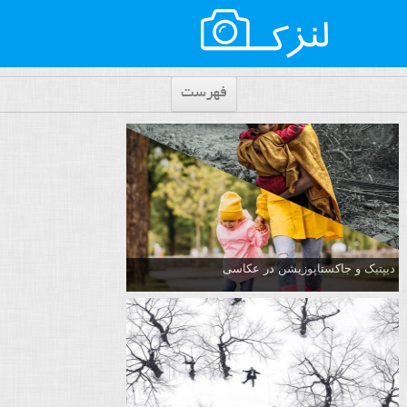
فهرست
دیپتیک و جاکستا‌پوزیشن در عکاسی