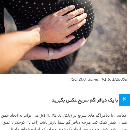
ISO 200, 35mm, f/1.6, 1/2500s
4
با یک دیافراگم سریع عکس بگیرید
عکاسی با دیافراگم های سریع تر (f/1.4، f/1.8، f/2.8) می تواند به ایجاد عمق
میدان کمتر کمک کند. هرچه دیافراگم شما بازتر باشد (اعداد f کوچک)، عمق
میدان شما کمتر خواهد بود. ایجاد یک عمق میدان کم اجازه خواهد داد تا