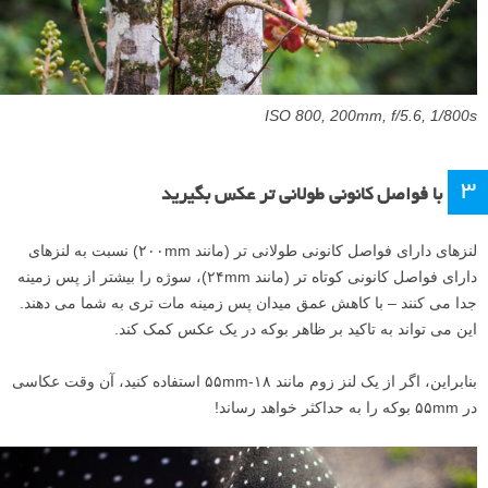
ISO 800, 200mm, f/5.6, 1/800s
3
با فواصل کانونی طولانی تر عکس بگیرید
لنزهای دارای فواصل کانونی طولانی تر (مانند ۲۰۰mm) نسبت به لنزهای
دارای فواصل کانونی کوتاه تر (مانند ۲۴mm)، سوژه را بیشتر از پس زمینه
جدا می کنند – با کاهش عمق میدان پس زمینه مات تری به شما می دهند.
این می تواند به تاکید بر ظاهر بوکه در یک عکس کمک کند.
بنابراین، اگر از یک لنز زوم مانند ۱۸-۵۵mm استفاده کنید، آن وقت عکاسی
در ۵۵mm بوکه را به حداکثر خواهد رساند!