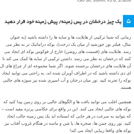
ISO 50, 55mm, f/1.8, 1/320s
5
یک چیز درخشان در پس زمینه/ پیش زمینه خود قرار دهید
زمانی که شما ترکیبی از هایلایت ها و سایه ها را داشته باشید (به عنوان
مثال، فیلتر نور خورشید از میان یک درخت)، بوکه دراماتیک تر به نظر می
رسد. هایلایت های (قسمت های روشن) خارج از فوکوس بوکه ای ایجاد می
کنند که درخشان به نظر می رسد. داشتن ترکیبی از سایه ها کمک می کند تا
آن هایلایت های درخشان برجسته شوند. اگر شما مجموعه ای از چراغ های ال
ای دی داشته باشید که در اطراف آویزان شده اند، به راحتی می توانید ایجاد
بوکه را تجربه کنید. نور میان درختان و آب اسپری شده نیز سوژه های جالبی
هستند.
همچنین اغلب می توانید بافت ها و الگوهای جالبی بر روی زمین پیدا کنید که
بوکه های جالبی ایجاد می کنند. این در واقع برای عکاسی پرتره مفید است –
که بتوانید به سرعت در هر جایی که ایستاده اید یک پس زمینه جالب ایجاد
کنید. نور روی چمن ها، صخره ها، یا شن و ماسه در هنگام غروب آفتاب نیز
بوکه های واقعا زیبایی ایجاد می کند!