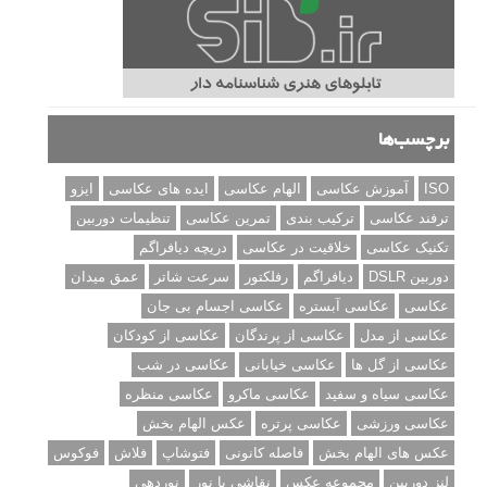
برچسب‌ها
ISO
آموزش عکاسی
الهام عکاسی
ایده های عکاسی
ایزو
ترفند عکاسی
ترکیب بندی
تمرین عکاسی
تنظیمات دوربین
تکنیک عکاسی
خلاقیت در عکاسی
دریچه دیافراگم
دوربین DSLR
دیافراگم
رفلکتور
سرعت شاتر
عمق میدان
عکاسی
عکاسی آبستره
عکاسی اجسام بی جان
عکاسی از مدل
عکاسی از پرندگان
عکاسی از کودکان
عکاسی از گل ها
عکاسی خیابانی
عکاسی در شب
عکاسی سیاه و سفید
عکاسی ماکرو
عکاسی منظره
عکاسی ورزشی
عکاسی پرتره
عکس الهام بخش
عکس های الهام بخش
فاصله کانونی
فتوشاپ
فلاش
فوکوس
لنز دوربین
مجموعه عکس
نقاشی با نور
نوردهی