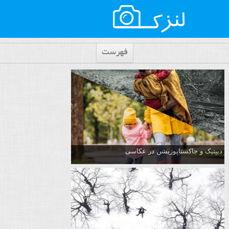
فهرست
دیپتیک و جاکستا‌پوزیشن در عکاسی