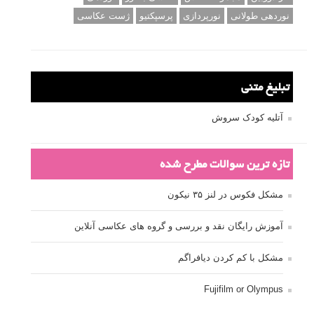
نوردهی طولانی
نورپردازی
پرسپکتیو
ژست عکاسی
تبلیغ متنی
آتلیه کودک سروش
تازه ترین سوالات مطرح شده
مشکل فکوس در لنز ۳۵ نیکون
آموزش رایگان نقد و بررسی و گروه های عکاسی آنلاین
مشکل با کم کردن دیافراگم
Fujifilm or Olympus