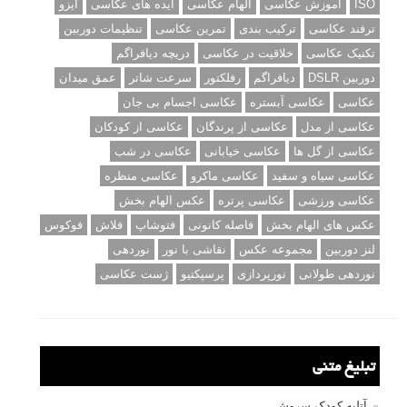
ISO
آموزش عکاسی
الهام عکاسی
ایده های عکاسی
ایزو
ترفند عکاسی
ترکیب بندی
تمرین عکاسی
تنظیمات دوربین
تکنیک عکاسی
خلاقیت در عکاسی
دریچه دیافراگم
دوربین DSLR
دیافراگم
رفلکتور
سرعت شاتر
عمق میدان
عکاسی
عکاسی آبستره
عکاسی اجسام بی جان
عکاسی از مدل
عکاسی از پرندگان
عکاسی از کودکان
عکاسی از گل ها
عکاسی خیابانی
عکاسی در شب
عکاسی سیاه و سفید
عکاسی ماکرو
عکاسی منظره
عکاسی ورزشی
عکاسی پرتره
عکس الهام بخش
عکس های الهام بخش
فاصله کانونی
فتوشاپ
فلاش
فوکوس
لنز دوربین
مجموعه عکس
نقاشی با نور
نوردهی
نوردهی طولانی
نورپردازی
پرسپکتیو
ژست عکاسی
تبلیغ متنی
آتلیه کودک سروش