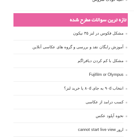
تازه ترین سوالات مطرح شده
مشکل فکوس در لنز ۳۵ نیکون
آموزش رایگان نقد و بررسی و گروه های عکاسی آنلاین
مشکل با کم کردن دیافراگم
Fujifilm or Olympus
انتخاب ۹۰d به جای ۸۰d یا خرید لنز؟
کسب درامد از عکاسی
نحوه آپلود عکس
ارور cannot start live view