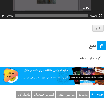
و
ی
د
00:00
00:00
ی
و
دانلود
م
منبع
برگرفته از: Tutvid
ویدیو ها
ویرایش عکس
آموزش فتوشاپ
ماسک لایه
برچسب ها