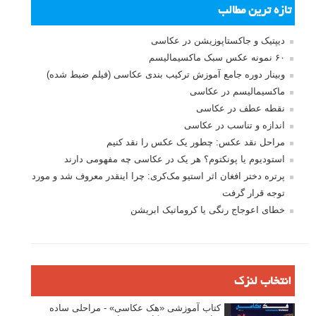
تازه ترین مطالب
دیپتیک و جاکستا‌پوزیشن در عکاسی
۶۰ نمونه عکس سبک ماکسیمالیسم
وبینار دوره جامع آموزش ترکیب بندی عکاسی (فیلم ضبط شده)
ماکسیمالیسم در عکاسی
نقطه عطف در عکاسی
اندازه و تناسب در عکاسی
مراحل نقد عکس: چطور یک عکس را نقد کنیم
استودیوم یا پونکتوم؟ هر یک در عکاسی چه مفهومی دارند
پرتره دختر افغان اثر استیو مک‌کری: چرا اینقدر معروف شد و مورد
توجه قرار گرفت
خطای اعوجاج رنگی یا کروماتیک ابریشن
انتخاب لنزک
کتاب آموزشی «هک عکاسی» - مراحلی ساده