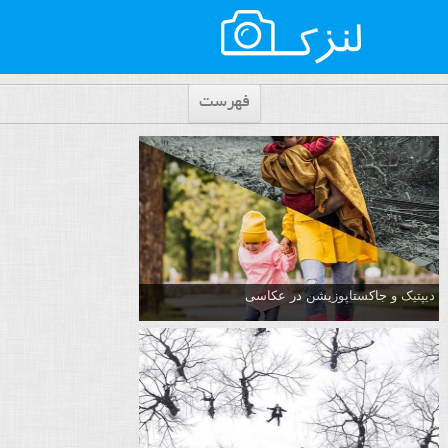
فهرست
دیپتیک و جاکستا‌پوزیشن در عکاسی