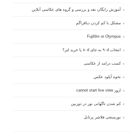
آموزش رایگان نقد و بررسی و گروه های عکاسی آنلاین
مشکل با کم کردن دیافراگم
Fujifilm or Olympus
انتخاب ۹۰d به جای ۸۰d یا خرید لنز؟
کسب درامد از عکاسی
نحوه آپلود عکس
ارور cannot start live view
کم شدن ناگهانی نور در دوربین
نورسنجی فلاشر پرتابل