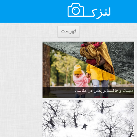
فهرست
دیپتیک و جاکستا‌پوزیشن در عکاسی