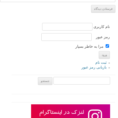
نام کاربری
رمز عبور
مرا به خاطر بسپار
ثبت نام
بازیابی رمز عبور
جستجو یرای: