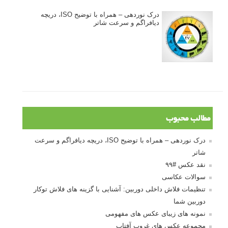
درک نوردهی – همراه با توضیح ISO، دریچه
دیافراگم و سرعت شاتر
مطالب محبوب
درک نوردهی – همراه با توضیح ISO، دریچه دیافراگم و سرعت
شاتر
نقد عکس #۹۹
سوالات عکاسی
تنظیمات فلاش داخلی دوربین: آشنایی با گزینه های فلاش توکار
دوربین شما
نمونه های زیبای عکس های مفهومی
مجموعه عکس های غروب آفتاب