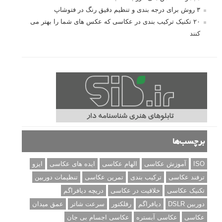
۳ روش برای درجه بندی و تنظیم دقیق رنگ در فتوشاپ
۲۰ تکنیک ترکیب بندی در عکاسی که عکس های شما را بهتر می
کنند
برچسب‌ها
ISO
آموزش عکاسی
الهام عکاسی
ایده های عکاسی
ایزو
ترفند عکاسی
ترکیب بندی
تمرین عکاسی
تنظیمات دوربین
تکنیک عکاسی
خلاقیت در عکاسی
دریچه دیافراگم
دوربین DSLR
دیافراگم
رفلکتور
سرعت شاتر
عمق میدان
عکاسی
عکاسی آبستره
عکاسی اجسام بی جان