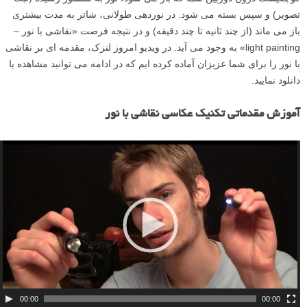
تصویر) و سپس بسته می شود. در نوردهی طولانی، شاتر به مدت بیشتری
باز می ماند (از چند ثانیه تا چند دقیقه) و در نتیجه فرصت «نقاشی با نور –
light painting» به وجود می آید. در ویدیو امروز لنزک، مقدمه ای بر نقاشی
با نور را برای شما عزیزان آماده کرده ایم که در ادامه می توانید مشاهده یا
دانلود نمایید.
آموزش مقدماتی تکنیک عکاسی نقاشی با نور
ن
م
ا
ی
ش
گ
ر
و
ی
د
00:00
00:00