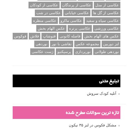
عکاسی از مدل
عکاسی از پرندگان
عکاسی از کودکان
عکاسی از گل ها
عکاسی خیابانی
عکاسی در شب
عکاسی سیاه و سفید
عکاسی ماکرو
عکاسی منظره
عکاسی ورزشی
عکاسی پرتره
عکس الهام بخش
عکس های الهام بخش
فاصله کانونی
فتوشاپ
فلاش
فوکوس
لنز دوربین
مجموعه عکس
نقاشی با نور
نوردهی
نوردهی طولانی
نورپردازی
پرسپکتیو
ژست عکاسی
تبلیغ متنی
آتلیه کودک سروش
تازه ترین سوالات مطرح شده
مشکل فکوس در لنز ۳۵ نیکون