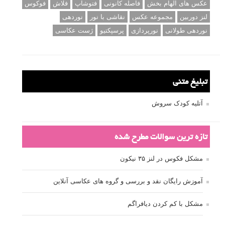
عکس های الهام بخش
فاصله کانونی
فتوشاپ
فلاش
فوکوس
لنز دوربین
مجموعه عکس
نقاشی با نور
نوردهی
نوردهی طولانی
نورپردازی
پرسپکتیو
ژست عکاسی
تبلیغ متنی
آتلیه کودک سروش
تازه ترین سوالات مطرح شده
مشکل فکوس در لنز ۳۵ نیکون
آموزش رایگان نقد و بررسی و گروه های عکاسی آنلاین
مشکل با کم کردن دیافراگم