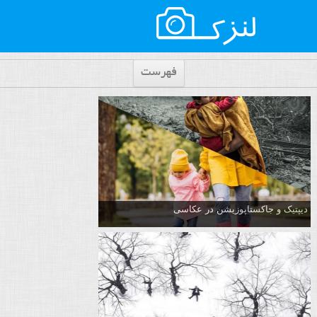
فهرست
دیپتیک و جاکستا‌پوزیشن در عکاسی