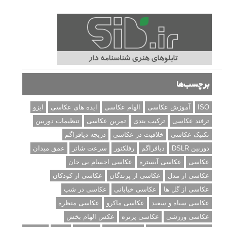
برچسب‌ها
ISO
آموزش عکاسی
الهام عکاسی
ایده های عکاسی
ایزو
ترفند عکاسی
ترکیب بندی
تمرین عکاسی
تنظیمات دوربین
تکنیک عکاسی
خلاقیت در عکاسی
دریچه دیافراگم
دوربین DSLR
دیافراگم
رفلکتور
سرعت شاتر
عمق میدان
عکاسی
عکاسی آبستره
عکاسی اجسام بی جان
عکاسی از مدل
عکاسی از پرندگان
عکاسی از کودکان
عکاسی از گل ها
عکاسی خیابانی
عکاسی در شب
عکاسی سیاه و سفید
عکاسی ماکرو
عکاسی منظره
عکاسی ورزشی
عکاسی پرتره
عکس الهام بخش