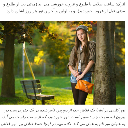
لنزک: ساعت طلایی با طلوع و غروب خورشید می آید (مدتی بعد از طلوع و
مدتی قبل از غروب خورشید)، و به اولین و آخرین نور هر روز اشاره دارد.
نور کلیدی در اینجا یک فلاش جدا از دوربین فایر شده در یک چتر درست در
بیرون لبه سمت چپ تصویر است. نور خورشید، که از سمت راست می آید،
به عنوان نور ثانویه عمل می کند. نکته مهم در اینجا حفظ تعادل بین نور فلاش