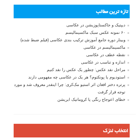
تازه ترین مطالب
دیپتیک و جاکستا‌پوزیشن در عکاسی
۶۰ نمونه عکس سبک ماکسیمالیسم
وبینار دوره جامع آموزش ترکیب بندی عکاسی (فیلم ضبط شده)
ماکسیمالیسم در عکاسی
نقطه عطف در عکاسی
اندازه و تناسب در عکاسی
مراحل نقد عکس: چطور یک عکس را نقد کنیم
استودیوم یا پونکتوم؟ هر یک در عکاسی چه مفهومی دارند
پرتره دختر افغان اثر استیو مک‌کری: چرا اینقدر معروف شد و مورد
توجه قرار گرفت
خطای اعوجاج رنگی یا کروماتیک ابریشن
انتخاب لنزک