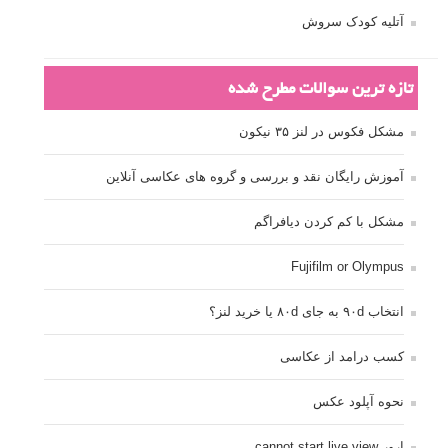
آتلیه کودک سروش
تازه ترین سوالات مطرح شده
مشکل فکوس در لنز ۳۵ نیکون
آموزش رایگان نقد و بررسی و گروه های عکاسی آنلاین
مشکل با کم کردن دیافراگم
Fujifilm or Olympus
انتخاب ۹۰d به جای ۸۰d یا خرید لنز؟
کسب درامد از عکاسی
نحوه آپلود عکس
ارور cannot start live view