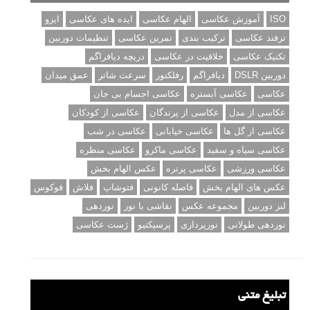
ISO
آموزش عکاسی
الهام عکاسی
ایده های عکاسی
ایزو
ترفند عکاسی
ترکیب بندی
تمرین عکاسی
تنظیمات دوربین
تکنیک عکاسی
خلاقیت در عکاسی
دریچه دیافراگم
دوربین DSLR
دیافراگم
رفلکتور
سرعت شاتر
عمق میدان
عکاسی
عکاسی آبستره
عکاسی اجسام بی جان
عکاسی از مدل
عکاسی از پرندگان
عکاسی از کودکان
عکاسی از گل ها
عکاسی خیابانی
عکاسی در شب
عکاسی سیاه و سفید
عکاسی ماکرو
عکاسی منظره
عکاسی ورزشی
عکاسی پرتره
عکس الهام بخش
عکس های الهام بخش
فاصله کانونی
فتوشاپ
فلاش
فوکوس
لنز دوربین
مجموعه عکس
نقاشی با نور
نوردهی
نوردهی طولانی
نورپردازی
پرسپکتیو
ژست عکاسی
تبلیغ متنی