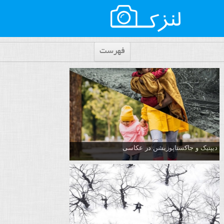
فهرست
دیپتیک و جاکستا‌پوزیشن در عکاسی