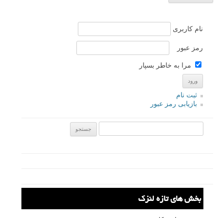
نظرات شما
افرا
۱۴ تیر ۱۳۹۶
سپاس بی پایان
پاسخ دهید
محسن پیرنیا
۱۴ تیر ۱۳۹۶
سلام به همه دوستان.
سپاس از لنزک…
مثل همیشه ساده و زود فهم و کاربردی. اما بنا به گفته ی نویسنده
مقاله جنبه دیگر آشنا شدن با قوانین، آنست که بتوان قوانین را