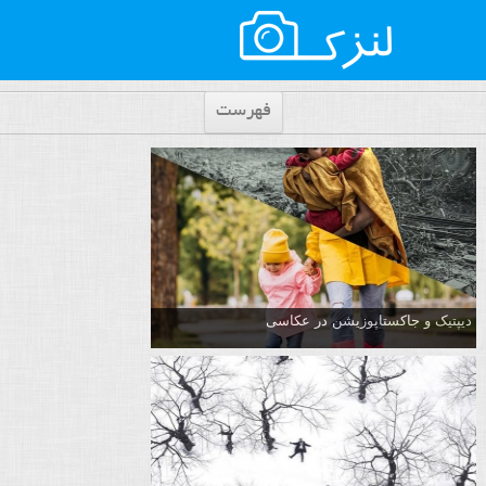
فهرست
دیپتیک و جاکستا‌پوزیشن در عکاسی