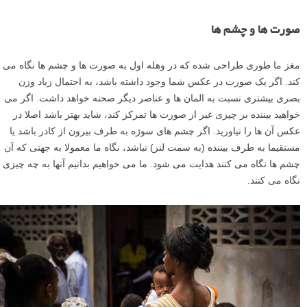
ترکیب بندی متعادل با استفاده از وزن بصری (visual weight) باید در ذهن
داشته باشید. به خاطر داشته باشید که می توانید این قوانین را برای ایجاد
کشش، عدم تعادل و ناآرامی عمدی در تصاویر خود بشکنید، اگر این چیزی
است که به دنبالش هستید. اینها صرفا مفاهیمی هستند که به شما کمک می
کنند ترکیب بندی (composition) خود را بهبود بخشید. هنگامی که به یک
تصویر نگاه می کنید و درست به نظر نمی رسد، به دنبال برخی از این مفاهیم
بگردید و ببینید چطور می توانید آن را بهتر کنید. اگر عمدا این مفاهیم را تمرین
کنید، خیلی زود در حین عکاسی به یک عادت تبدیل خواهند شد.
بیشتر بخوانید:
۲۰ تکنیک ترکیب بندی در عکاسی که عکس های شما را بهتر
می کنند
صورت ها و چشم ها
مغز ما طوری طراحی شده که در وهله اول به صورت ها و چشم ها نگاه می
کند. اگر یک صورت در عکس شما وجود داشته باشد، به احتمال زیاد وزن
بصری بیشتری نسبت به المان ها و عناصر دیگر صحنه خواهد داشت. اگر می
خواهید بیننده بر چیزی غیر از صورت ها تمرکز کند، شاید بهتر باشد اصلا در