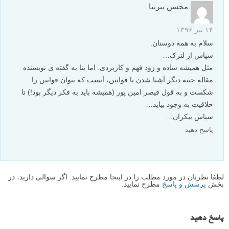
در آخر، همانطور که ترکیب بندی خود، یا ترکیب بندی عکس هایی که دوست
دارید را ارزیابی می کنید، به این که آیا متعادل به نظر می رسند یا نه توجه
کنید. سعی کنید تعیین کنید که کدام المان ها بیشترین وزن بصری را دارند.
شما اغلب می توانید به سادگی با کراپ یا کلون کردن (اشاره به ابزار Clone
Stamp فتوشاپ( یک المان حواس پرت کننده، تعادل را تغییر دهید.
نویسنده: تانیا گودال اسمیت (Tanya Goodall Smith)
توصیه شده توسط لنزک
متوسط
نکات آموزشی
ترکیب بندی
برچسب ها
بیشتر بخوانید: