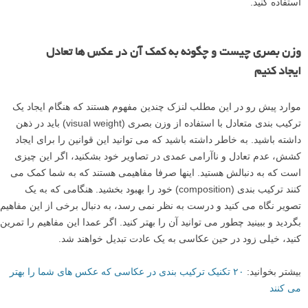
وزن بصری در عکاسی چیست؟ چگونه با وزن بصری در عکس ها تعادل ایجاد
کنیم؟ در این مطلب لنزک خواهید آموخت. هنگامی که شما به یک عکس نگاه
می کنید، در ابتدا چه می بینید؟ آن نقطه کانونی (focal point) شماست. پس
از آن چشم شما کجا می رود؟ در یک ترکیب بندی جالب، به طور کلی سلسله
مراتبی از المان های جالب برای چشم شما وجود دارد و ترتیبی که شما آنها را
می بینید، نشان می دهد که آن المان ها چقدر «وزن بصری» دارند. وزن
بصری یک ابزار ترکیب بندی در عکاسی است که عکاس می تواند به کمک آن
چشم بیننده را به سمت یک نقطه کانونی (معمولا سوژه اصلی) جلب کند.
وزن بصری در عکاسی توسط تعدادی از عوامل تحت تاثیر قرار می گیرد، که
می توانید از آنها برای تقویت نقطه کانونی و ایجاد تعادل در تصویر خود
استفاده کنید.
وزن بصری چیست و چگونه به کمک آن در عکس ها تعادل
ایجاد کنیم
موارد پیش رو در این مطلب لنزک چندین مفهوم هستند که هنگام ایجاد یک