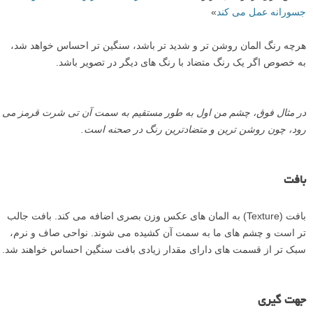
عمق میدان/ فوکوس
اشیاء در فوکوس (واضح و شارپ) به طور کلی وزن بصری بیشتری نسبت به
آنهایی که خارج از فوکوس (مات) هستند، دارند. این یک راه سریع و ساده
برای جلب توجه بیننده به نقطه کانونی شما در عکاسی است. عکاسی با یک
دیافراگم باز و لنز دارای فاصله کانونی طولانی تر می تواند در دستیابی به
این هدف به شما کمک کند.