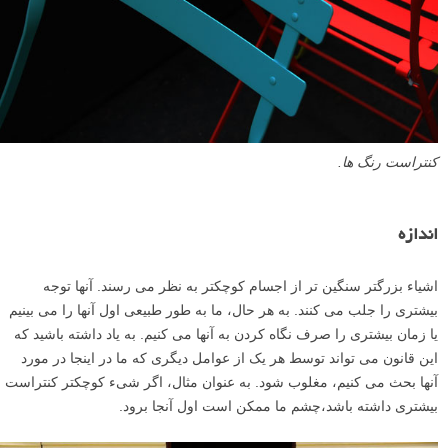
سیلوئت ها (ضد نور ها)
دارای کنتراست بالایی می باشند، در این عکس ها
سوژه یا سوژه ها به صورت سایه و تاریک به تصویر کشیده می شود و از نظر
شدت روشنایی یا Tonal Contrast اختلاف زیادی با نواحی روشن تصویر دارد.
لنزک:
در عکاسی دو نوع کنتراست (contrast) وجود دارد. یکی کنتراست تُن
ها یا تونال کنتراست (tonal contrast) که به معنی اختلاف بین روشن ترین و
تاریک ترین قسمت های عکس است. برای مثال در
سبک عکاسی
کیاروسکورو
عکس ها با کنتراست بالایی گرفته می شوند – یعنی اختلاف
زیادی بین نواحی روشن (هایلایت ها) و تاریک (سایه ها) تصویر وجود دارد. این
می تواند به کنتراست کلی تصویر یا به صورت موضعی بین قسمت های
خاصی از عکس اشاره داشته باشد. و دیگری کنتراست رنگ ها (color
contrast) که به اختلاف یا تضاد بین رنگ های موجود تصویر اشاره دارد
(متضاد ترین رنگ ها آن هایی هستند که در
چرخه رنگ ها
دقیقاً در مقابل
یکدیگر واقع شده اند، مثل سبز و نارنجی یا زرد و بنفش). به خاطر داشته
باشید که رنگ های سرد و گرم تقریبا همیشه با هم تضاد یا کنتراست دارند.
همچنین رنگ های روشن در مقابل رنگ های تیره.