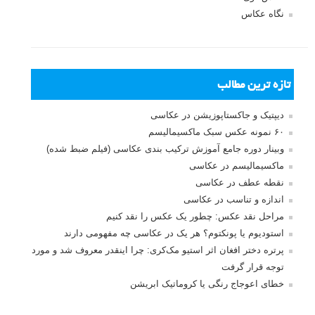
نگاه عکاس
تازه ترین مطالب
دیپتیک و جاکستا‌پوزیشن در عکاسی
۶۰ نمونه عکس سبک ماکسیمالیسم
وبینار دوره جامع آموزش ترکیب بندی عکاسی (فیلم ضبط شده)
ماکسیمالیسم در عکاسی
نقطه عطف در عکاسی
اندازه و تناسب در عکاسی
مراحل نقد عکس: چطور یک عکس را نقد کنیم
استودیوم یا پونکتوم؟ هر یک در عکاسی چه مفهومی دارند
پرتره دختر افغان اثر استیو مک‌کری: چرا اینقدر معروف شد و مورد
توجه قرار گرفت
خطای اعوجاج رنگی یا کروماتیک ابریشن