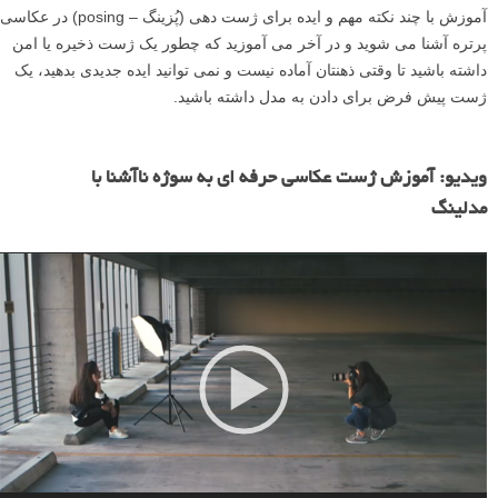
آموزش با چند نکته مهم و ایده برای ژست دهی (پُزینگ – posing) در عکاسی
پرتره آشنا می شوید و در آخر می آموزید که چطور یک ژست ذخیره یا امن
داشته باشید تا وقتی ذهنتان آماده نیست و نمی توانید ایده جدیدی بدهید، یک
ژست پیش فرض برای دادن به مدل داشته باشید.
ن
م
ویدیو: آموزش ژست عکاسی حرفه ای به سوژه ناآشنا با
ا
مدلینگ
ی
ش
گ
ر
و
ی
د
ی
و