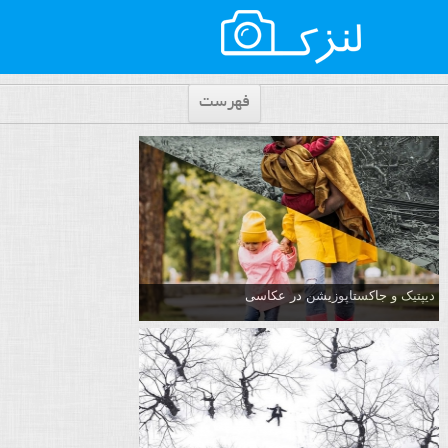
فهرست
دیپتیک و جاکستا‌پوزیشن در عکاسی