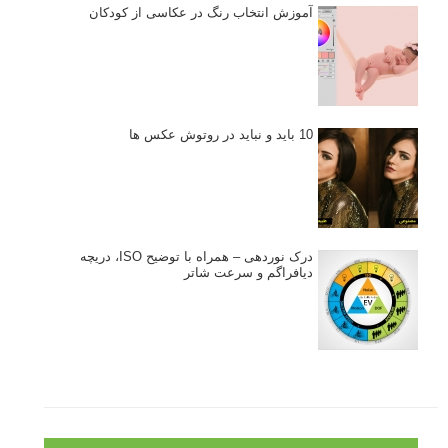
آموزش انتخاب رنگ در عکاسی از کودکان
10 باید و نباید در روتوش عکس ها
درک نوردهی – همراه با توضیح ISO، دریچه
دیافراگم و سرعت شاتر