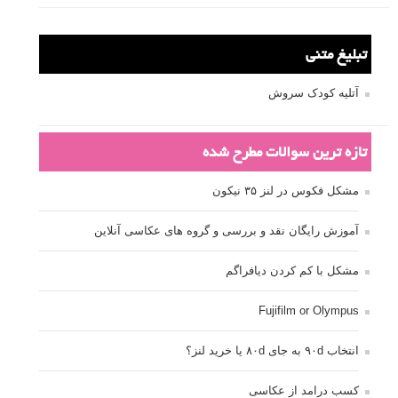
تبلیغ متنی
آتلیه کودک سروش
تازه ترین سوالات مطرح شده
مشکل فکوس در لنز ۳۵ نیکون
آموزش رایگان نقد و بررسی و گروه های عکاسی آنلاین
مشکل با کم کردن دیافراگم
Fujifilm or Olympus
انتخاب ۹۰d به جای ۸۰d یا خرید لنز؟
کسب درامد از عکاسی