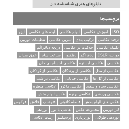
برچسب‌ها
ISO
آموزش عکاسی
الهام عکاسی
ایده های عکاسی
ایزو
ترفند عکاسی
ترکیب بندی
تمرین عکاسی
تنظیمات دوربین
تکنیک عکاسی
خلاقیت در عکاسی
دریچه دیافراگم
دوربین DSLR
دیافراگم
رفلکتور
سرعت شاتر
عمق میدان
عکاسی
عکاسی آبستره
عکاسی اجسام بی جان
عکاسی از مدل
عکاسی از پرندگان
عکاسی از کودکان
عکاسی از گل ها
عکاسی خیابانی
عکاسی در شب
عکاسی سیاه و سفید
عکاسی ماکرو
عکاسی منظره
عکاسی ورزشی
عکاسی پرتره
عکس الهام بخش
عکس های الهام بخش
فاصله کانونی
فتوشاپ
فلاش
فوکوس
لنز دوربین
مجموعه عکس
نقاشی با نور
نوردهی
نوردهی طولانی
نورپردازی
پرسپکتیو
ژست عکاسی