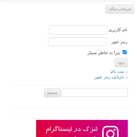
نام کاربری
رمز عبور
مرا به خاطر بسپار
ثبت نام
بازیابی رمز عبور
جستجو یرای: