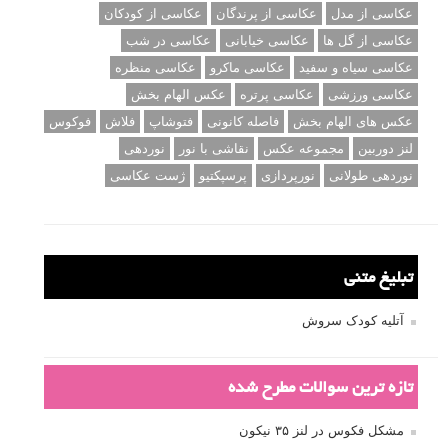
عکاسی از مدل
عکاسی از پرندگان
عکاسی از کودکان
عکاسی از گل ها
عکاسی خیابانی
عکاسی در شب
عکاسی سیاه و سفید
عکاسی ماکرو
عکاسی منظره
عکاسی ورزشی
عکاسی پرتره
عکس الهام بخش
عکس های الهام بخش
فاصله کانونی
فتوشاپ
فلاش
فوکوس
لنز دوربین
مجموعه عکس
نقاشی با نور
نوردهی
نوردهی طولانی
نورپردازی
پرسپکتیو
ژست عکاسی
تبلیغ متنی
آتلیه کودک سروش
تازه ترین سوالات مطرح شده
مشکل فکوس در لنز ۳۵ نیکون