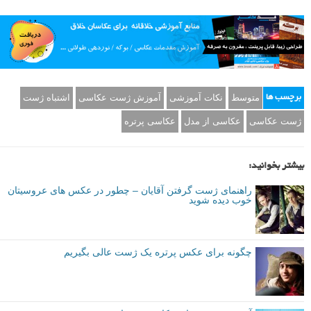
متوسط
نکات آموزشی
آموزش ژست عکاسی
اشتباه ژست
برچسب ها
ژست عکاسی
عکاسی از مدل
عکاسی پرتره
بیشتر بخوانید:
راهنمای ژست گرفتن آقایان – چطور در عکس های عروسیتان
خوب دیده شوید
چگونه برای عکس پرتره یک ژست عالی بگیریم