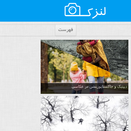
فهرست
دیپتیک و جاکستا‌پوزیشن در عکاسی