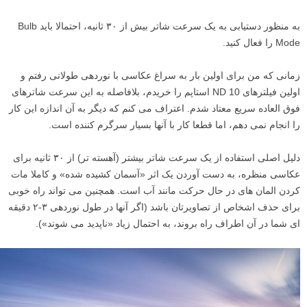
به منظور دستیابی به یک سرعت شاتر بیش از ۳۰ ثانیه، احتمالا باید Bulb
Mode را فعال کنید.
زمانی که من برای اولین بار به سراغ عکاسی با نوردهی طولانی رفتم و
اولین فیلترهای ND 10 استاپم را خریدم، بلافاصله به این سرعت شاترهای
فوق العاده سریع معتاد شدم. اعتراف می کنم که دیگر به آن اندازه این کار
را انجام نمی دهم، اما قطعا کار با آنها بسیار سرگرم کننده است.
دلیل اصلی استفاده از یک سرعت شاتر بیشتر (آهسته تر) از ۳۰ ثانیه برای
عکاسی منظره، به دست آوردن یک اثر «آسمان کشیده شده» و کاملا مات
کردن المان های در حال حرکت مانند آب است. همچنین می تواند راه خوبی
برای حذف اشخاص از تصاویرتان باشد (اگر آنها در طول نوردهی ۳-۲ دقیقه
ای شما در آن اطراف راه بروند، به احتمال زیاد «ناپدید می شوند»).