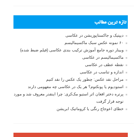
تازه ترین مطالب
دیپتیک و جاکستا‌پوزیشن در عکاسی
۶۰ نمونه عکس سبک ماکسیمالیسم
وبینار دوره جامع آموزش ترکیب بندی عکاسی (فیلم ضبط شده)
ماکسیمالیسم در عکاسی
نقطه عطف در عکاسی
اندازه و تناسب در عکاسی
مراحل نقد عکس: چطور یک عکس را نقد کنیم
استودیوم یا پونکتوم؟ هر یک در عکاسی چه مفهومی دارند
پرتره دختر افغان اثر استیو مک‌کری: چرا اینقدر معروف شد و مورد
توجه قرار گرفت
خطای اعوجاج رنگی یا کروماتیک ابریشن