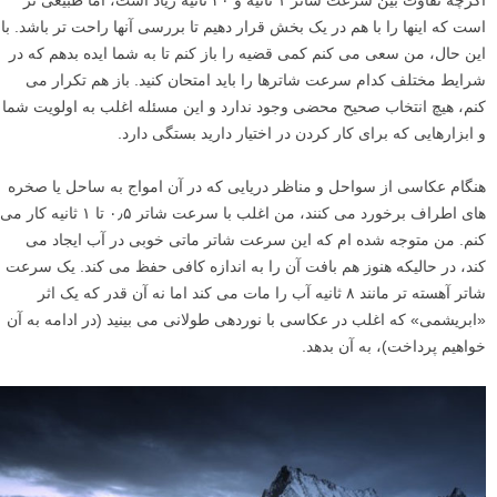
است که اینها را با هم در یک بخش قرار دهیم تا بررسی آنها راحت تر باشد. با
این حال، من سعی می کنم کمی قضیه را باز کنم تا به شما ایده بدهم که در
شرایط مختلف کدام سرعت شاترها را باید امتحان کنید. باز هم تکرار می
کنم، هیچ انتخاب صحیح محضی وجود ندارد و این مسئله اغلب به اولویت شما
و ابزارهایی که برای کار کردن در اختیار دارید بستگی دارد.
هنگام عکاسی از سواحل و مناظر دریایی که در آن امواج به ساحل یا صخره
های اطراف برخورد می کنند، من اغلب با سرعت شاتر ۰٫۵ تا ۱ ثانیه کار می
کنم. من متوجه شده ام که این سرعت شاتر ماتی خوبی در آب ایجاد می
کند، در حالیکه هنوز هم بافت آن را به اندازه کافی حفظ می کند. یک سرعت
شاتر آهسته تر مانند ۸ ثانیه آب را مات می کند اما نه آن قدر که یک اثر
«ابریشمی» که اغلب در عکاسی با نوردهی طولانی می بینید (در ادامه به آن
خواهیم پرداخت)، به آن بدهد.