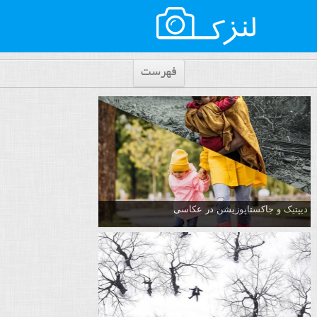
فهرست
دیپتیک و جاکستا‌پوزیشن در عکاسی