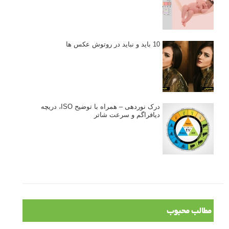
10 باید و نباید در روتوش عکس ها
درک نوردهی – همراه با توضیح ISO، دریچه
دیافراگم و سرعت شاتر
مطالب محبوب