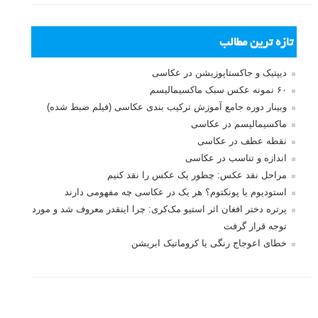
تازه ترین مطالب
دیپتیک و جاکستا‌پوزیشن در عکاسی
۶۰ نمونه عکس سبک ماکسیمالیسم
وبینار دوره جامع آموزش ترکیب بندی عکاسی (فیلم ضبط شده)
ماکسیمالیسم در عکاسی
نقطه عطف در عکاسی
اندازه و تناسب در عکاسی
مراحل نقد عکس: چطور یک عکس را نقد کنیم
استودیوم یا پونکتوم؟ هر یک در عکاسی چه مفهومی دارند
پرتره دختر افغان اثر استیو مک‌کری: چرا اینقدر معروف شد و مورد
توجه قرار گرفت
خطای اعوجاج رنگی یا کروماتیک ابریشن
انتخاب لنزک