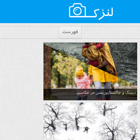
فهرست
دیپتیک و جاکستا‌پوزیشن در عکاسی