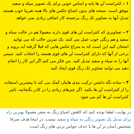
۱ –
کنتراست تُن ها پایه و اساس خوبی برای یک تصویر سیاه و سفید
موفق است. نسخه های بدون اشباع عکس های بالا همه تقریبا خوب هستند.
تبدیل آنها به تصاویر تک رنگ برجسته کار اضافی زیادی نمی خواهد.
۲ –
تصاویری که کنتراست تُن های قوی دارند معمولا هم در حالت سیاه و
سفید و هم رنگی خوب عمل می کنند. یک تمرین جالب که می توانید
امتحان کنید این است که به سراغ عکس هایی که قبلا گرفته اید بروید و
برخی از آنها که دارای کنتراست تُن های قوی هستند را انتخاب کنید. سپس
آنها را به سیاه و سفید تبدیل کنید. من فکر می کنم اگر این کار را انجام
دهید می توانید تصاویر تک رنگ قوی ایجاد کنید.
۳ –
ساده نگه داشتن ترکیب بندی هایتان کمک می کند تا بیشترین استفاده
را از کنتراست تُن ها بکنید. اگر چیزهای زیادی را در کادر بگنجانید، تاثیر
کنتراست تُن ها کم می شود.
در نهایت، لطفا توجه کنید که کاهش اشباع رنگ به صفر معمولا
بهترین راه
برای تبدیل یک تصویر رنگی به سیاه و سفید
نیست. در اینجا هدف صرفا
تشخیص آسان تر تُن ها با حذف حواس پرتی های رنگ است.