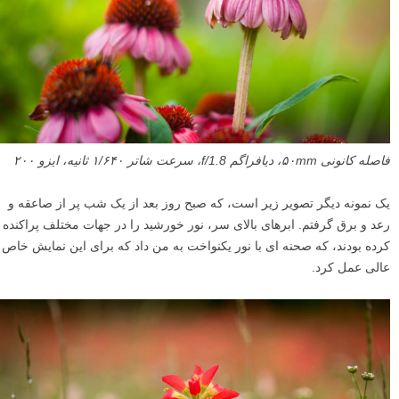
فاصله کانونی ۵۰mm، دیافراگم f/1.8، سرعت شاتر ۱/۶۴۰ ثانیه، ایزو ۲۰۰
یک نمونه دیگر تصویر زیر است، که صبح روز بعد از یک شب پر از صاعقه و
رعد و برق گرفتم. ابرهای بالای سر، نور خورشید را در جهات مختلف پراکنده
کرده بودند، که صحنه ای با نور یکنواخت به من داد که برای این نمایش خاص
عالی عمل کرد.