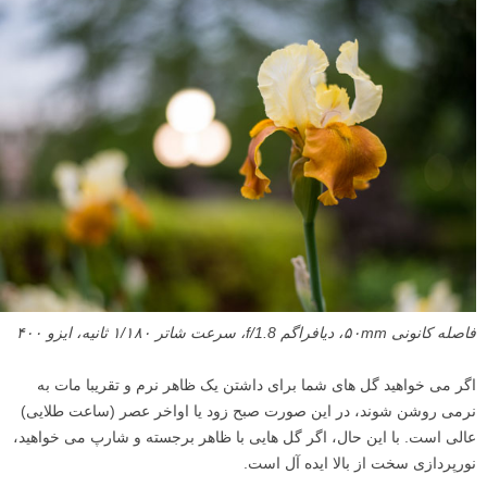
فاصله کانونی ۵۰mm، دیافراگم f/1.8، سرعت شاتر ۱/۱۸۰ ثانیه، ایزو ۴۰۰
اگر می خواهید گل های شما برای داشتن یک ظاهر نرم و تقریبا مات به
نرمی روشن شوند، در این صورت صبح زود یا اواخر عصر (ساعت طلایی)
عالی است. با این حال، اگر گل هایی با ظاهر برجسته و شارپ می خواهید،
نورپردازی سخت از بالا ایده آل است.