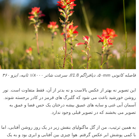
فاصله کانونی ۵۰mm، دیافراگم f/1.8، سرعت شاتر ۱/۸۰۰۰ ثانیه، ایزو ۳۶۰
این تصویر نه بهتر از عکس بالاست و نه بدتر از آن، فقط متفاوت است. نور
روشن خورشید باعث می شود که گلبرگ های قرمز در کادر برجسته شوند.
آسمان آبی غنی و سایه های عمیق بیشه درختان یک حس فضا و عمق به
تصویر می بخشند که در تصویر قبلی وجود ندارد.
به همین ترتیب، من از گل ماگنولیای بنفش زیر در یک روز روشن آفتابی، اما
با کمی پوشش ابر عکس گرفتم. هوا چیزی بین آفتابی و ابری بود و به یک