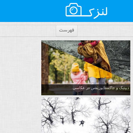
فهرست
دیپتیک و جاکستا‌پوزیشن در عکاسی