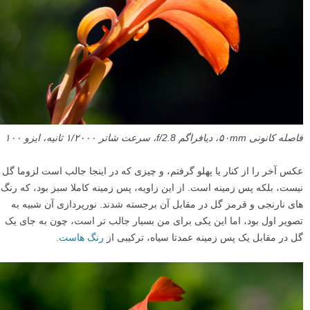
فاصله کانونی ۵۰mm، دیافراگم f/2.8، سرعت شاتر ۱/۲۰۰۰ ثانیه، ایزو ۱۰۰
عکس آخر را از کنار یا پهلو گرفتم، و چیزی که در اینجا جالب است لزوما گل
نیست، بلکه پس زمینه است. از این زاویه، پس زمینه کاملا سبز بود، که رنگ
های نارنجی و قرمز گل در مقابل آن برجسته شدند. نورپردازی آن شبیه به
تصویر اول بود، اما این یکی برای من بسیار جالب تر است، چون به جای یک
گل در مقابل یک پس زمینه عمدتا سیاه، ترکیبی از
رنگ هاست
.