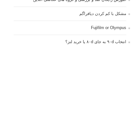
مشکل با کم کردن دیافراگم
Fujifilm or Olympus
انتخاب ۹۰d به جای ۸۰d یا خرید لنز؟
کسب درامد از عکاسی
نحوه آپلود عکس
ارور cannot start live view
کم شدن ناگهانی نور در دوربین
نورسنجی فلاشر پرتابل