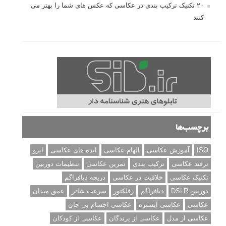
۲۰ تکنیک ترکیب بندی در عکاسی که عکس های شما را بهتر می
کنند
برچسب‌ها
ISO
آموزش عکاسی
الهام عکاسی
ایده های عکاسی
ایزو
ترفند عکاسی
ترکیب بندی
تمرین عکاسی
تنظیمات دوربین
تکنیک عکاسی
خلاقیت در عکاسی
دریچه دیافراگم
دوربین DSLR
دیافراگم
رفلکتور
سرعت شاتر
عمق میدان
عکاسی
عکاسی آبستره
عکاسی اجسام بی جان
عکاسی از مدل
عکاسی از پرندگان
عکاسی از کودکان