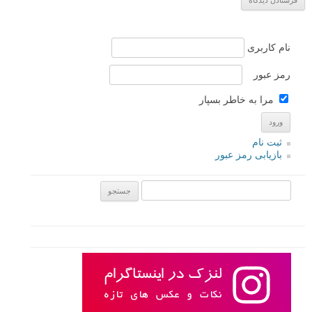
نام کاربری
رمز عبور
مرا به خاطر بسپار
ثبت نام
بازیابی رمز عبور
جستجو یرای: