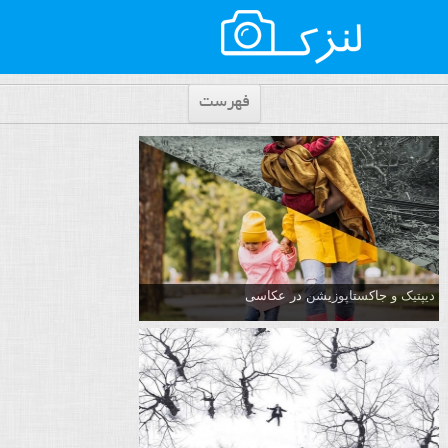
فهرست
دیپتیک و جاکستا‌پوزیشن در عکاسی