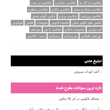
عکاسی از گل ها
عکاسی خیابانی
عکاسی در شب
عکاسی سیاه و سفید
عکاسی ماکرو
عکاسی منظره
عکاسی ورزشی
عکاسی پرتره
عکس الهام بخش
عکس های الهام بخش
فاصله کانونی
فتوشاپ
فلاش
فوکوس
لنز دوربین
مجموعه عکس
نقاشی با نور
نوردهی
نوردهی طولانی
نورپردازی
پرسپکتیو
ژست عکاسی
تبلیغ متنی
آتلیه کودک سروش
تازه ترین سوالات مطرح شده
مشکل فکوس در لنز ۳۵ نیکون
آموزش رایگان نقد و بررسی و گروه های عکاسی آنلاین