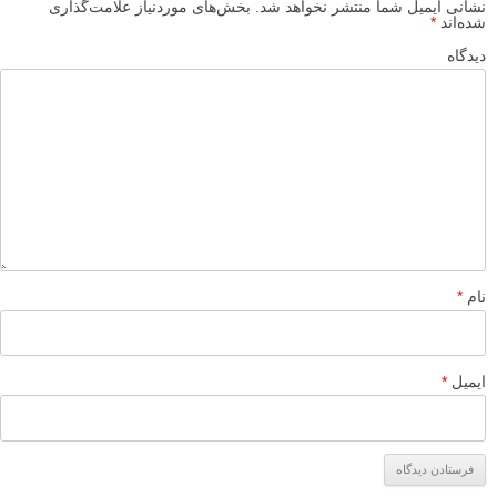
mysterise
۷ خرداد ۱۳۹۴
ببخشید.
فک کردم نظر اول ثبت نشده…
پاسخ دهید
mysterise
۷ خرداد ۱۳۹۴
ممنون لنزک عزیز…
مطلب ساده و جالبی بود