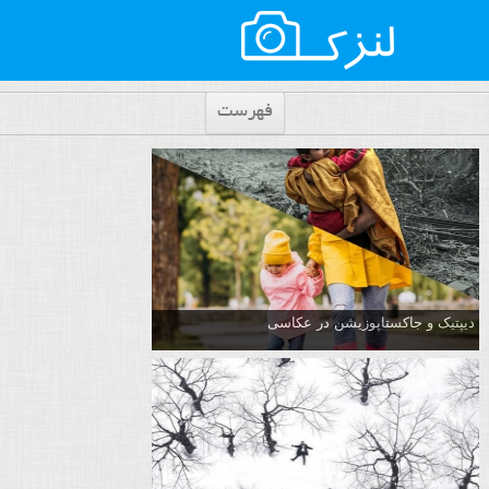
فهرست
دیپتیک و جاکستا‌پوزیشن در عکاسی