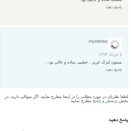
عکس هایی از حیوانات با تکنیک عکاسی نوردهی دوگانه از
Andreas Lie
مجموعه عکس «غرق شکوفه»: عکس های نوردهی دوگانه
گلدار
نظرات شما
mir zz
۱۶ خرداد ۱۳۹۴
مرسی فوق العاده خوب بود-کاش مطلبتون زودترمی می دیدم که
توپروژه عکاسیم ازش استفاده می کردم.
پاسخ دهید