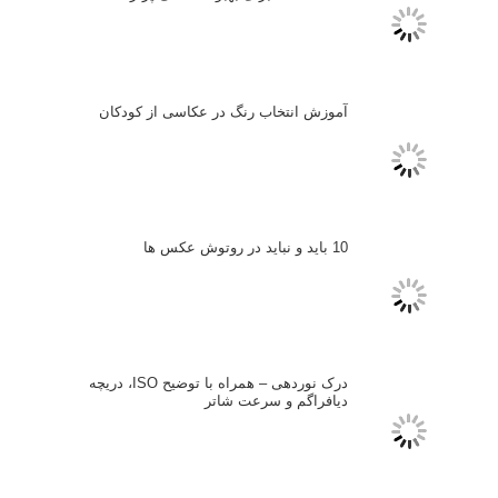
مصاحبه با عکاسان
مسابقه عکاسی
فروش عکس
عکس‌کاوی
نگاه عکاس
تازه ترین مطالب
دیپتیک و جاکستا‌پوزیشن در عکاسی
۶۰ نمونه عکس سبک ماکسیمالیسم
وبینار دوره جامع آموزش ترکیب بندی عکاسی (فیلم ضبط شده)
ماکسیمالیسم در عکاسی
نقطه عطف در عکاسی
اندازه و تناسب در عکاسی
مراحل نقد عکس: چطور یک عکس را نقد کنیم
استودیوم یا پونکتوم؟ هر یک در عکاسی چه مفهومی دارند
پرتره دختر افغان اثر استیو مک‌کری: چرا اینقدر معروف شد و مورد