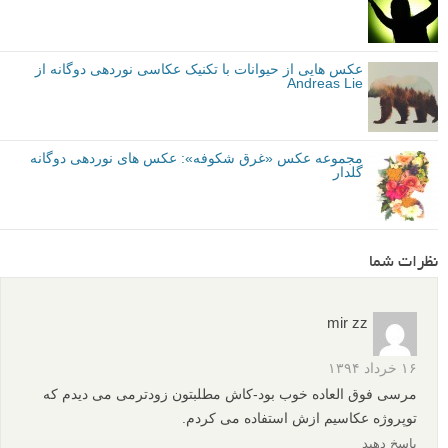
م
منبع
برگرفته از: tutsplus