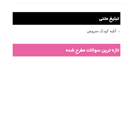
مطالب محبوب
درک نوردهی – همراه با توضیح ISO، دریچه دیافراگم و سرعت
شاتر
نقد عکس #۹۹
سوالات عکاسی
تنظیمات فلاش داخلی دوربین: آشنایی با گزینه های فلاش توکار
دوربین شما
نمونه های زیبای عکس های مفهومی
مجموعه عکس های غروب آفتاب
۳ روش برای درجه بندی و تنظیم دقیق رنگ در فتوشاپ
۲۰ تکنیک ترکیب بندی در عکاسی که عکس های شما را بهتر می
کنند