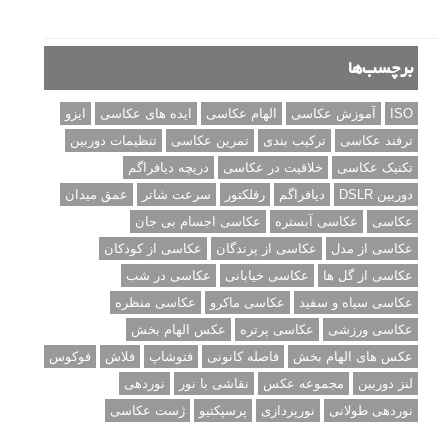
آموزش انتخاب رنگ در عکاسی از کودکان
10 باید و نباید در روتوش عکس ها
درک نوردهی – همراه با توضیح ISO، دریچه
دیافراگم و سرعت شاتر