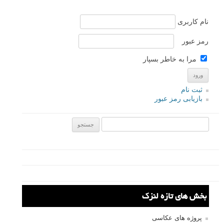
پاسخ دهید
mysterise
۷ خرداد ۱۳۹۴
ممنون لنزک عزیز…خیلییی ساده و عالی بود…
پاسخ دهید
لطفا نظرتان در مورد مطلب را در اینجا مطرح نمایید. اگر سوالی دارید، در
بخش
پرسش و پاسخ
مطرح نمایید.
پاسخ دهید