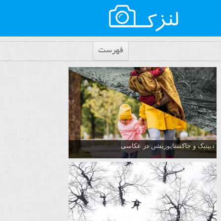
فهرست
دیپتیک و جاکستا‌پوزیشن در عکاسی