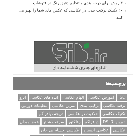
۳ روش برای درجه بندی و تنظیم دقیق رنگ در فتوشاپ
۲۰ تکنیک ترکیب بندی در عکاسی که عکس های شما را بهتر می
کنند
برچسب‌ها
ISO
آموزش عکاسی
الهام عکاسی
ایده های عکاسی
ایزو
ترفند عکاسی
ترکیب بندی
تمرین عکاسی
تنظیمات دوربین
تکنیک عکاسی
خلاقیت در عکاسی
دریچه دیافراگم
دوربین DSLR
دیافراگم
رفلکتور
سرعت شاتر
عمق میدان
عکاسی
عکاسی آبستره
عکاسی اجسام بی جان