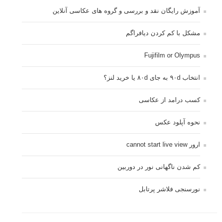
آموزش رایگان نقد و بررسی و گروه های عکاسی آنلاین
مشکل با کم کردن دیافراگم
Fujifilm or Olympus
انتخاب ۹۰d به جای ۸۰d یا خرید لنز؟
کسب درامد از عکاسی
نحوه آپلود عکس
ارور cannot start live view
کم شدن ناگهانی نور در دوربین
نورسنجی فلاشر پرتابل