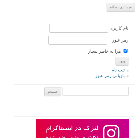
نام کاربری
رمز عبور
مرا به خاطر بسپار
ثبت نام
بازیابی رمز عبور
جستجو یرای: