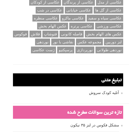
عکاسی از مدل
عکاسی از پرندگان
عکاسی از کودکان
عکاسی از گل ها
عکاسی خیابانی
عکاسی در شب
عکاسی سیاه و سفید
عکاسی ماکرو
عکاسی منظره
عکاسی ورزشی
عکاسی پرتره
عکس الهام بخش
عکس های الهام بخش
فاصله کانونی
فتوشاپ
فلاش
فوکوس
لنز دوربین
مجموعه عکس
نقاشی با نور
نوردهی
نوردهی طولانی
نورپردازی
پرسپکتیو
ژست عکاسی
تبلیغ متنی
آتلیه کودک سروش
تازه ترین سوالات مطرح شده
مشکل فکوس در لنز ۳۵ نیکون