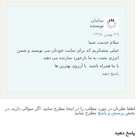
مناظر انتزاعی همه جا هستند، فقط باید یاد بگیرید که آنها را ببینید: بافت ها در
سنگ ها، خطوط در گیاهان، ابرها و غیره. نکته مهم این است که از نزدیک
نگاه کنید. به هر چیزی که در زندگی روزمره خود می بینید از فاصله نزدیک تر
نگاه کنید تا از آن همه چیزهای جالبی که می بینید، شگفت زده شوید.
اما مراقب باشید، این کار بسیار اعتیادآور است! 🙂
نویسنده: آلبرت دروس (Albert Dros)
مقدماتی
نکات آموزشی
عکاسی آبستره
عکاسی منظره
برچسب ها
بیشتر بخوانید:
زیبایی ساده عکاسی انتزاعی - 25 نمونه دیدنی