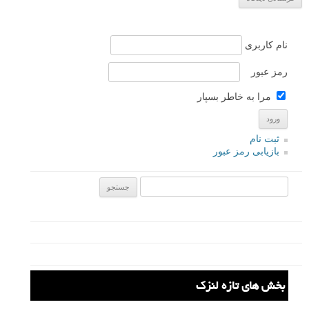
نظرات شما
سایه
۲۶ بهمن ۱۳۹۸
مطلب خیلی خوبی بود!
ممنون از تیم پرتلاش لنزک 🙂
پاسخ دهید
سامان
نویسنده
۲۹ بهمن ۱۳۹۸
سلام خدمت شما
خیلی متشکریم که برای سایت خودتان می نویسید و ضمن
انرژی مثبت به ما بازخورد سازنده می دهید.
با ما همراه باشید. با آرزوی بهترین ها