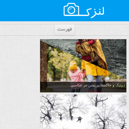
فهرست
دیپتیک و جاکستا‌پوزیشن در عکاسی