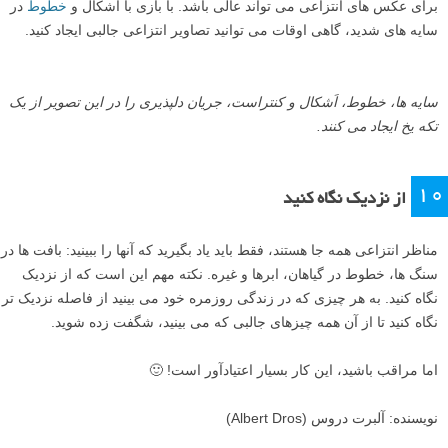
یک تکه یخ از فاصله نزدیک مانند یک الگوی وهم آلود و خیالی به نظر می
رسد.
اَشکال ایجاد شده در یک گودال آب یخ زده