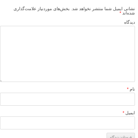
عکس های منظره دیدنی از مکس رایو
10 عکس برتر انتزاعی یا آبستره سایت 500px سال 2015
عکس های منظره سیاه و سفید تماشایی از اسکات رینکنبرگر
عکاسی انتزاعی از دریاچه ها و تالابهای ایران توسط فرید ثانی