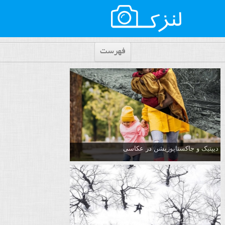
فهرست
دیپتیک و جاکستا‌پوزیشن در عکاسی