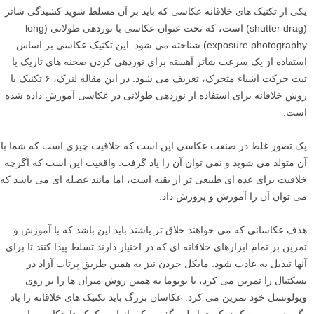
یکی از تکنیک های خلاقانه عکاسی که باید بر آن مسلط شوید کشیدگی شاتر
(shutter drag) است، که تحت عنوان عکاسی با نوردهی طولانی (long
exposure photography) شناخته می شود. این تکنیک عکاسی بر اساس
استفاده از یک سرعت شاتر آهسته برای نوردهی کردن صحنه های تاریک یا
ثبت حرکت اشیاء متحرک، تعریف می شود. در این مقاله لنزک، ۶ تکنیک یا
روش خلاقانه برای استفاده از نوردهی طولانی در عکاسی آموزش داده شده
است.
یک تصور غلط در صنعت عکاسی این است که خلاقیت چیزی است که شما با
آن متولد می شوید و نمی توان آن را یاد گرفت. واقعیت این است که اگرچه
خلاقیت برای عده ای طبیعی تر از بقیه است، اما مانند عضله ای می باشد که
می توان آن را آموزش و پرورش داد.
هدف عکاسانی که می خواهند خلاق تر باشند باید این باشد که با آموزش و
تمرین بر تمام ابزارهای خلاقانه ای که در اختیار دارند تسلط پیدا کنند تا برای
آنها تبدیل به عادت شود. مایکل جردن نیز به همین طریق پرتاب آزاد در
بسکتبال را تمرین می کرد، یا یویوما به همین روش میزان ها را بر روی
ویولونسل خود تمرین می کرد. عکاسان بزرگ باید تکنیک های خلاقانه را یاد
بگیرند و تمرین کنند. که همانطور گفتیم یکی از این تکنیک ها عکاسی با