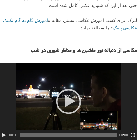
حتی بعد از این که شنیدید عکس کامل شده است.
لنزک: برای کسب آموزش عکاسی بیشتر، مقاله «
آموزش گام به گام تکنیک
عکاسی پنینگ
» را مطالعه نمایید.
ن
م
عکاسی از دنباله نور ماشین ها و مناظر شهری در شب
ا
ی
ش
گ
ر
و
ی
د
ی
و
00:00
00:00