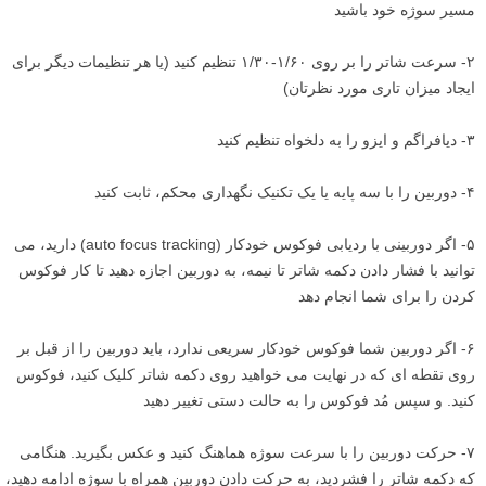
مسیر سوژه خود باشید
۲- سرعت شاتر را بر روی ۱/۶۰-۱/۳۰ تنظیم کنید (یا هر تنظیمات دیگر برای
ایجاد میزان تاری مورد نظرتان)
۳- دیافراگم و ایزو را به دلخواه تنظیم کنید
۴- دوربین را با سه پایه یا یک تکنیک نگهداری محکم، ثابت کنید
۵- اگر دوربینی با ردیابی فوکوس خودکار (auto focus tracking) دارید، می
توانید با فشار دادن دکمه شاتر تا نیمه، به دوربین اجازه دهید تا کار فوکوس
کردن را برای شما انجام دهد
۶- اگر دوربین شما فوکوس خودکار سریعی ندارد، باید دوربین را از قبل بر
روی نقطه ای که در نهایت می خواهید روی دکمه شاتر کلیک کنید، فوکوس
کنید. و سپس مُد فوکوس را به حالت دستی تغییر دهید
۷- حرکت دوربین را با سرعت سوژه هماهنگ کنید و عکس بگیرید. هنگامی
که دکمه شاتر را فشردید، به حرکت دادن دوربین همراه با سوژه ادامه دهید،