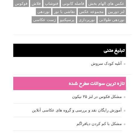
عکس های الهام بخش
فاصله کانونی
فتوشاپ
فلاش
فوکوس
لنز دوربین
مجموعه عکس
نقاشی با نور
نوردهی
نوردهی طولانی
نورپردازی
پرسپکتیو
ژست عکاسی
تبلیغ متنی
آتلیه کودک سروش
تازه ترین سوالات مطرح شده
مشکل فکوس در لنز ۳۵ نیکون
آموزش رایگان نقد و بررسی و گروه های عکاسی آنلاین
مشکل با کم کردن دیافراگم