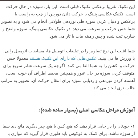
این تکنیک تقریبا برعکس تکنیک قبلی است. این بار، سوژه در حال حرکت
است. تکنیک عکاسی پنینگ با حرکت دادن دوربین از چپ به راست یا
برعکس و دنبال کردن سوژه طی نوردهی طولانی انجام می شود و به تصویر
شما حس حرکت و سرعت می دهد. در تکنیک عکاسی پنینگ، سوژه واضح و
شارپ ثبت شده و پس زمینه مات یا تار می شود.
شما اغلب این نوع تصاویر را در تبلیغات اتومبیل ها، مسابقات اتومبیل رانی،
یا ورزش ها می بینید.
عکس هایی که دارای این تکنیک هستند
معمولا حس
حرکت و اکشن را به شما القا می کنند. اگرچه یک سرعت شاتر سریع برای
متوقف کردن سوژه در حال عبور و همچنین محیط اطراف آن خوب است،
آهسته کردن نوردهی و ردیابی سوژه برای انتقال حرکت آن، تصویر به مراتب
جالب تری ایجاد می کند.
آموزش مراحل عکاسی اصلی (بسیار ساده شده):
۱- خودتان را در جایی قرار دهید که هیچ کس یا هیچ چیز دیگری مانع دید شما
از سوژه نباشد. برای کمک به فوکوس باید طوری قرار گیرید که موازی با