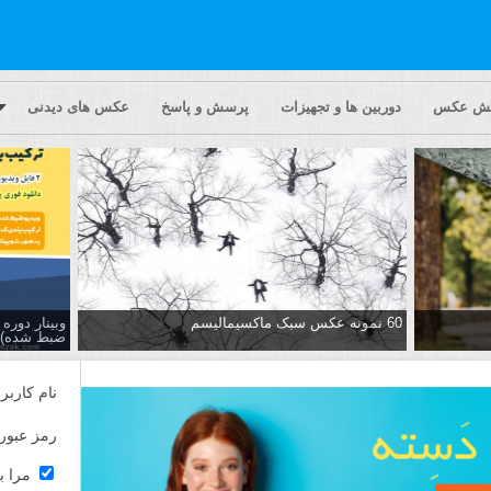
یش عکس
دوربین ها و تجهیزات
پرسش و پاسخ
عکس های دیدنی
60 نمونه عکس سبک ماکسیمالیسم
وبینار دور
ضبط شده)
نام کاربر
رمز عبور
مرا ب