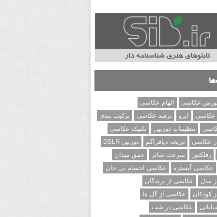
ها
وزش عکاسی
الهام عکاسی
 عکاسی
ایزو
ترفند عکاسی
ترکیب بندی
کاسی
تنظیمات دوربین
تکنیک عکاسی
ر عکاسی
دریچه دیافراگم
دوربین DSLR
رفلکتور
سرعت شاتر
عمق میدان
عکاسی آبستره
عکاسی اجسام بی جان
 مدل
عکاسی از پرندگان
 کودکان
عکاسی از گل ها
ابانی
عکاسی در شب