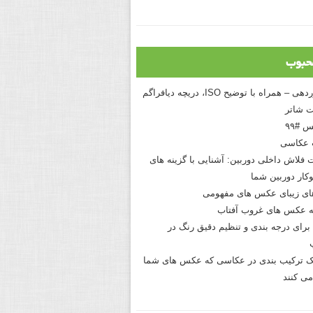
حبوب
درک نوردهی – همراه با توضیح ISO، دریچه دیافراگم
 شاتر
 #۹۹
 عکاسی
 فلاش داخلی دوربین: آشنایی با گزینه های
کار دوربین شما
های زیبای عکس های مفهومی
 عکس های غروب آفتاب
برای درجه بندی و تنظیم دقیق رنگ در
نیک ترکیب بندی در عکاسی که عکس های شما
می کنند