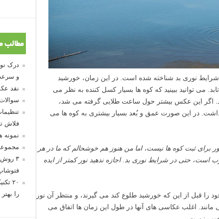
مطالب م
و سرعت
شرایط نوری بد شناخته شده است. در این زمان، خورشید
نقد عکس
د. می توانید ببینید که کوه ها بسیار کسل کننده به نظر می
سوالات
کند. اگر این عکس بیشتر حول ساعت طلایی گرفته می شد،
تنظیمات
 داشت. در این صورت عمق و بُعد بسیار بیشتری به کوه ها می
فلاش تو
نمونه 
مجموعه
نور برای ثبت کوه ها نیست، اما من هنوز هم خوشحالم که ما در هر
۳ روش 
است، حتی در شرایط نوری بد. اجازه ندهید نور کمتر از ایده
فتوشاپ
۲۰ تک
را بهتر 
ا قبل از این که خورشید طلوع کند می گیرند، و منتظر آن نور
مانند. اغلب عکاسی های آنها در طول این زمان ها اتفاق می
خوب نیست.