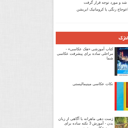
د و مورد توجه قرار گرفت
وجاج رنگی یا کروماتیک ابریشن
لنزک
کتاب آموزشی «هک عکاسی» -
مراحلی ساده برای پیشرفت عکاسی
شما
نکات عکاسی مینیمالیستی
ژست دهی ماهرانه با آگاهی از زبان
بدن - آموزش 3 نکته ساده برای
بهبود عکاسی پرتره