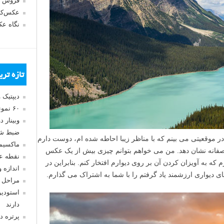
فروش 
عکس‌کا
نگاه ع
تازه تر
دیپتیک 
۶۰ نمونه عکس سبک ماکسیمالیسم
وبینار 
ضبط شد
 موقعیتی می بینم که با مناظر زیبا احاطه شده ام، دوست دارم
ماکسیم
صفانه نشان دهد. من می خواهم بتوانم چیزی بیش از یک عکس
نقطه ع
 به آویزان کردن آن بر روی دیوارم افتخار کنم. بنابراین در
اندازه 
مراحل 
استودیو
دارند
پرتره د