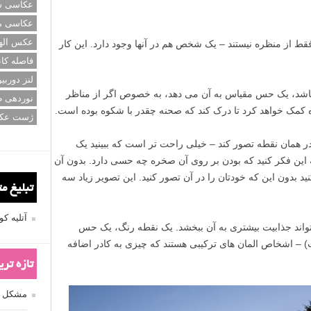
عکاسی سی
عکاسی م
عکس اله
فاصله کان
لنز دوربی
نوردهی ط
ژست عک
تبلیغ م
آتلیه 
تازه تر
۳
مشکل فکوس