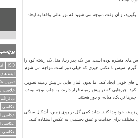
یرید، و آن وقت متوجه می شوید که نور عالی واقعا به ایجاد
برچسب‌
س های منظره بوده است. من یک چیز زیبا، مثل یک رشته کوه را
ISO
آم
می گیرم. سپس با عکس چیزی که خیلی دور است مواجه می شوم.
ایده های
تمرین ع
 های خوبی ایجاد کند. اما بدون المان هایی در پیش زمینه تصویر،
ید. چیزهایی که در پیش زمینه قرار دارند، به جلب توجه بیننده
خلاقیت د
یزها نزدیک، میانه، و دور هستند.
دیافراگم
عکاسی
 زمینه خود پیدا کنید. شاید کمی گل بر روی زمین، اَشکال سنگی
عکاسی از
ل مختلف برای جذابیت و عمق بخشیدن به عکس استفاده کنید.
عکاسی از
عکاسی خی