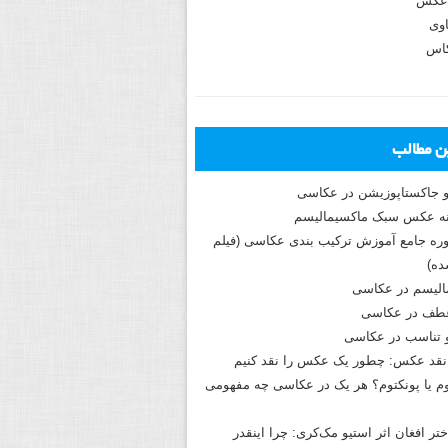
عکس
وی
کاس
ین مطالب
و جاکستا‌پوزیشن در عکاسی
دوره جامع آموزش ترکیب بندی عکاسی (فیلم
ه)
الیسم در عکاسی
طف در عکاسی
و تناسب در عکاسی
نقد عکس: چطور یک عکس را نقد کنیم
م یا پونکتوم؟ هر یک در عکاسی چه مفهومی
ختر افغان اثر استیو مک‌کری: چرا اینقدر