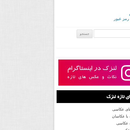
 رمز عبور
ی:
 تازه لنزک
های عکاسی
با عکاسان
 عکاسی