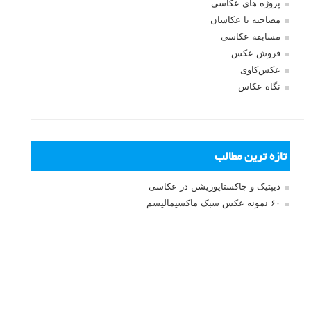
پروژه های عکاسی
مصاحبه با عکاسان
مسابقه عکاسی
فروش عکس
عکس‌کاوی
نگاه عکاس
تازه ترین مطالب
دیپتیک و جاکستا‌پوزیشن در عکاسی
۶۰ نمونه عکس سبک ماکسیمالیسم
وبینار دوره جامع آموزش ترکیب بندی عکاسی (فیلم ضبط شده)
ماکسیمالیسم در عکاسی
نقطه عطف در عکاسی
اندازه و تناسب در عکاسی
مراحل نقد عکس: چطور یک عکس را نقد کنیم
استودیوم یا پونکتوم؟ هر یک در عکاسی چه مفهومی دارند