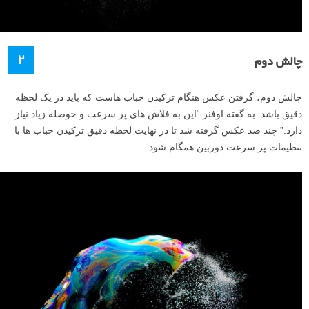
۲
چالش دوم
چالش دوم، گرفتن عکس هنگام ترکیدن حباب هاست که باید در یک لحظه
دقیق باشد. به گفته اوفنر “این به فلاش های پر سرعت و حوصله زیاد نیاز
دارد.” چند صد عکس گرفته شد تا در نهایت لحظه دقیق ترکیدن حباب ها با
تنظیمات پر سرعت دوربین همگام شود.