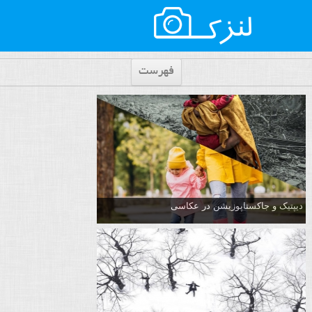
فهرست
دیپتیک و جاکستا‌پوزیشن در عکاسی