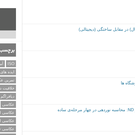
ال) در مقابل ساختگی (دیجیتالی)
برچسب‌
ISO
آم
ایده های
تمرین ع
شگاه ها
خلاقیت د
دیافراگم
عکاسی
ه
عکاسی از
عکاسی از
عکاسی خی