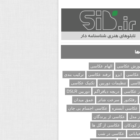
ها
وزش عکاسی
الهام عکاسی
 عکاسی
ایزو
ترفند عکاسی
ترکیب بندی
کاسی
تنظیمات دوربین
تکنیک عکاسی
ر عکاسی
دریچه دیافراگم
دوربین DSLR
رفلکتور
سرعت شاتر
عمق میدان
عکاسی آبستره
عکاسی اجسام بی جان
 مدل
عکاسی از پرندگان
 کودکان
عکاسی از گل ها
ابانی
عکاسی در شب