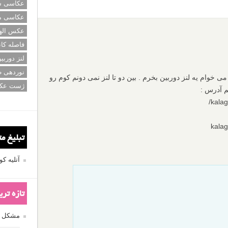
عکاسی سی
عکاسی م
عکس اله
فاصله کان
لنز دوربی
نوردهی ط
خوام یه لنز دوربین بخرم . بین دو تا لنز نمی دونم کوم رو
ژست عک
م آدرس :
kalag
kalag
تبلیغ م
آتلیه 
تازه تر
مشکل فکوس