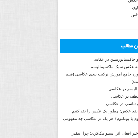
عکس
وی
کاس
ین مطالب
و جاکستا‌پوزیشن در عکاسی
دوره جامع آموزش ترکیب بندی عکاسی (فیلم
ه)
الیسم در عکاسی
طف در عکاسی
و تناسب در عکاسی
نقد عکس: چطور یک عکس را نقد کنیم
م یا پونکتوم؟ هر یک در عکاسی چه مفهومی
ختر افغان اثر استیو مک‌کری: چرا اینقدر