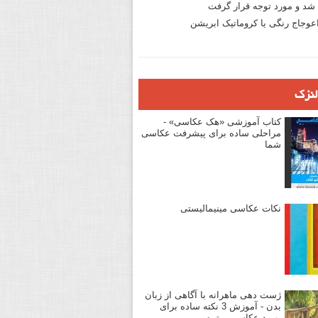
د و مورد توجه قرار گرفت
وجاج رنگی یا کروماتیک ابریشن
لنزک
کتاب آموزشی «هک عکاسی» -
مراحلی ساده برای پیشرفت عکاسی
شما
نکات عکاسی مینیمالیستی
ژست دهی ماهرانه با آگاهی از زبان
بدن - آموزش 3 نکته ساده برای
بهبود عکاسی پرتره