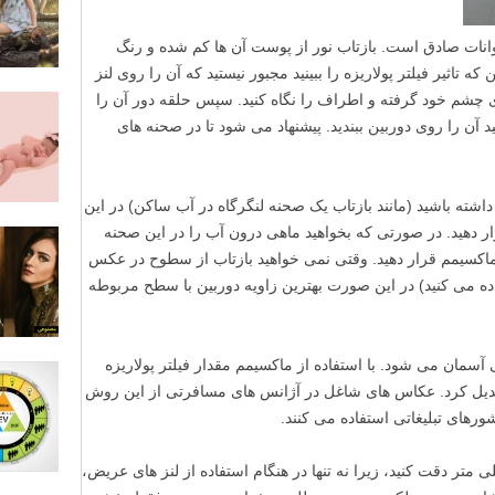
نات صادق است. بازتاب نور از پوست آن ها کم شده و رنگ
تاثیر فیلتر پولاریزه را ببینید مجبور نیستید که آن را روی لنز
وی چشم خود گرفته و اطراف را نگاه کنید. سپس حلقه دور آن را
د آن را روی دوربین ببندید. پیشنهاد می شود تا در صحنه های
اشته باشید (مانند بازتاب یک صحنه لنگرگاه در آب ساکن) در این
ار دهید. در صورتی که بخواهید ماهی درون آب را در این صحنه
 ماکسیمم قرار دهید. وقتی نمی خواهید بازتاب از سطوح در عکس
اده می کنید) در این صورت بهترین زاویه دوربین با سطح مربوطه
سمان می شود. با استفاده از ماکسیمم مقدار فیلتر پولاریزه
تبدیل کرد. عکاس های شاغل در آژانس های مسافرتی از این روش
های تبلیغاتی استفاده می کنند.
 استفاده از لنز های عریض تر از ۲۸ میلی متر دقت کنید، زیرا نه تنها در هنگام استفاده از لنز های عریض،