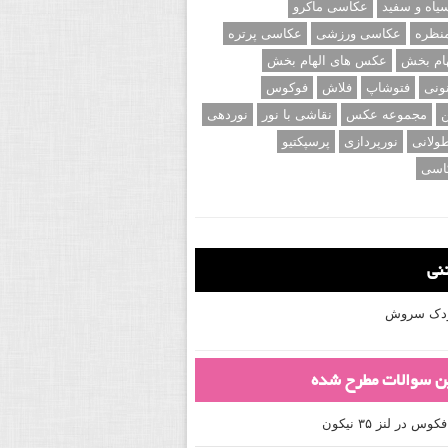
اه و سفید
عکاسی ماکرو
نظره
عکاسی ورزشی
عکاسی پرتره
ام بخش
عکس های الهام بخش
ونی
فتوشاپ
فلاش
فوکوس
ن
مجموعه عکس
نقاشی با نور
نوردهی
ولانی
نورپردازی
پرسپکتیو
اسی
تنی
کودک سروش
ین سوالات مطرح شده
 در لنز ۳۵ نیکون