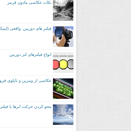
نکات عکاسی مادون قرمز
فیلتر های دوربین: واقعی (اپتیک
انواع فیلترهای لنز دوربین
عکاسی از ویترین و تابلوی فرو
محو کردن حرکت ابرها با فیلتر ND: محاسبه نوردهی در چهار مرحله‌ی ساد