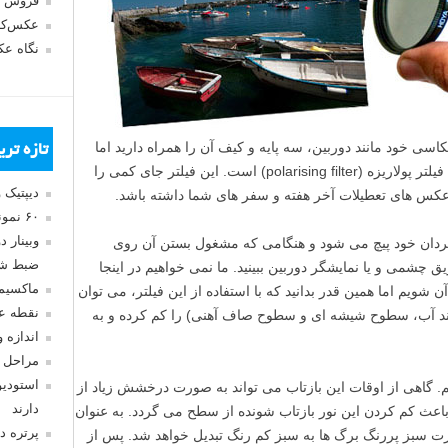
فروش 
عکس‌کا
نگاه ع
سی خود مانند دوربین، سه پایه و کیف آن را همراه دارید اما
تازه تر
چیزی که باید حتماً به همراه داشته باشید یک فیلتر پولاریزه (polarising filter) است. این فیلتر جای کمی را
دیپتیک 
 عکس های تعطیلات آخر هفته و سفر های شما داشته باشد.
۶۰ نمونه عکس سبک ماکسیمالیسم
وبینار 
ه گردان خود پیچ می شود و هنگامی که مشغول بستن آن روی
ضبط شد
یق چشمی و یا نمایشگر دوربین ببینید. ما نمی خواهیم در اینجا
ماکسیم
ویم اما همین قدر بدانید که با استفاده از این فیلتر، می توان
نقطه ع
نند آب، سطوح شیشه ای و سطوح صاف آهنی) را کم کرده و به
اندازه 
مراحل 
استودیو
نیم. گاهی از اوقات این بازتاب می تواند به صورت درخشش زیاد از
دارند
اعث کم کردن این نور بازتاب شونده از سطح می گردد. به عنوان
پرتره د
رت سبز پررنگ برگ ها به سبز کم رنگ تبدیل خواهد شد. پس از