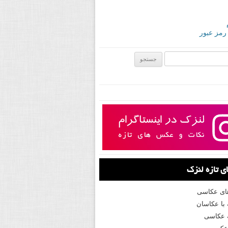
 رمز عبور
ی:
 تازه لنزک
های عکاسی
با عکاسان
 عکاسی