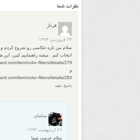
نظرات شما
فرناز
۲۴ فروردین ۱۳۹۴
سلام من تازه عکاسی رو شروع کردم و می 
انتخاب کنم . میشه راهنماییم کنین. این ه
ard.com/item/color-filters/details/279/
و
ard.com/item/color-filters/details/283
پاسخ دهید
سامان
۲۶ اردیبهشت ۱۳۹۴
سلام خدمت شما