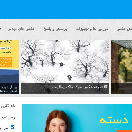
یش عکس
دوربین ها و تجهیزات
پرسش و پاسخ
عکس های دیدنی
60 نمونه عکس سبک ماکسیمالیسم
وبینار دور
ضبط شده)
نام کاربر
رمز عبور
مرا ب