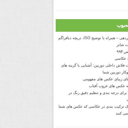
حبوب
درک نوردهی – همراه با توضیح ISO، دریچه دیافراگم
 شاتر
 #۹۹
 عکاسی
 فلاش داخلی دوربین: آشنایی با گزینه های
کار دوربین شما
های زیبای عکس های مفهومی
 عکس های غروب آفتاب
برای درجه بندی و تنظیم دقیق رنگ در
نیک ترکیب بندی در عکاسی که عکس های شما
می کنند