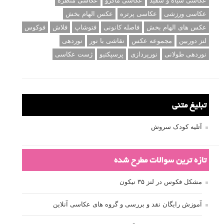
عکاسی سیاه و سفید
عکاسی ماکرو
عکاسی منظره
عکاسی ورزشی
عکاسی پرتره
عکس الهام بخش
عکس های الهام بخش
فاصله کانونی
فتوشاپ
فلاش
فوکوس
لنز دوربین
مجموعه عکس
نقاشی با نور
نوردهی
نوردهی طولانی
نورپردازی
پرسپکتیو
ژست عکاسی
تبلیغ متنی
آتلیه کودک سروش
تازه ترین سوالات مطرح شده
مشکل فکوس در لنز ۳۵ نیکون
آموزش رایگان نقد و بررسی و گروه های عکاسی آنلاین