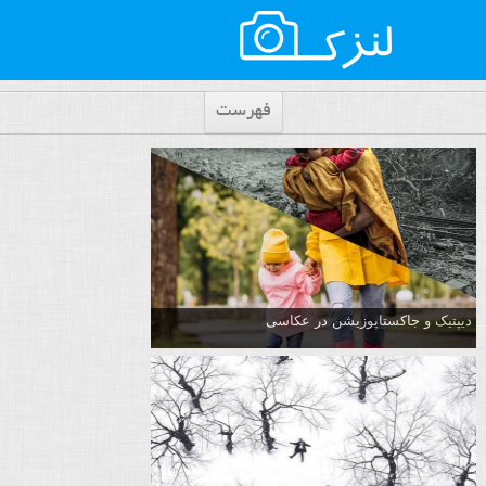
فهرست
دیپتیک و جاکستا‌پوزیشن در عکاسی