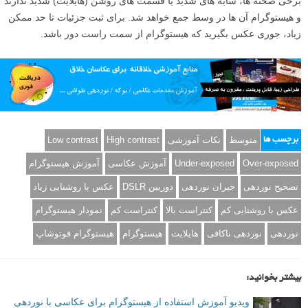
برخی صحنه ها، سایه های شدید یا قسمت های روشن (هایلایت) شدید ندارند
و هیستوگرام آن ها در وسط جمع خواهد شد. برای ثبت جزئیات تا حد ممکن
زیاد، جوری عکس بگیرید که هیستوگرام از سمت راست دور باشد.
متوسط
نکات آموزشی
High contrast
Low contrast
برچسب ها
Over-exposed
Under-exposed
آموزش عکاسی
آموزش هیستوگرام
تصحیح نوردهی
جبران نوردهی
دوربین DSLR
عکس با روشنایی زیاد
عکس با روشنایی کم
کنتراست بالا
کنتراست کم
نمودار هیستوگرام
نوردهی
نوردهی ناکافی
هایلایت
هیستوگرام
هیستوگرام فوتوشاپ
بیشتر بخوانید:
ویدیو آموزش استفاده از هیستوگرام برای عکاسی با نوردهی