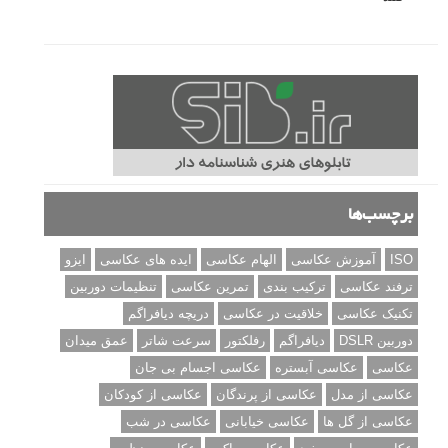
برچسب‌ها
ISO
آموزش عکاسی
الهام عکاسی
ایده های عکاسی
ایزو
ترفند عکاسی
ترکیب بندی
تمرین عکاسی
تنظیمات دوربین
تکنیک عکاسی
خلاقیت در عکاسی
دریچه دیافراگم
دوربین DSLR
دیافراگم
رفلکتور
سرعت شاتر
عمق میدان
عکاسی
عکاسی آبستره
عکاسی اجسام بی جان
عکاسی از مدل
عکاسی از پرندگان
عکاسی از کودکان
عکاسی از گل ها
عکاسی خیابانی
عکاسی در شب