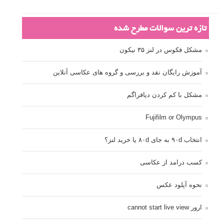
تازه ترین سوالات مطرح شده
مشکل فکوس در لنز ۳۵ نیکون
آموزش رایگان نقد و بررسی و گروه های عکاسی آنلاین
مشکل با کم کردن دیافراگم
Fujifilm or Olympus
انتخاب ۹۰d به جای ۸۰d یا خرید لنز؟
کسب درامد از عکاسی
نحوه آپلود عکس
ارور cannot start live view