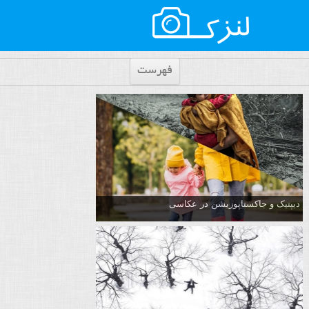
فهرست
دیپتیک و جاکستا‌پوزیشن در عکاسی