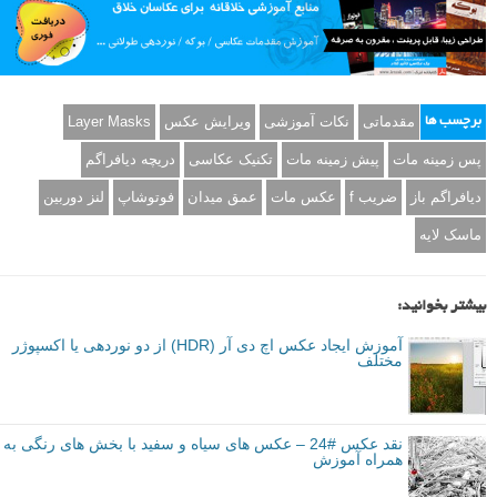
مقدماتی
نکات آموزشی
ویرایش عکس
Layer Masks
برچسب ها
پس زمینه مات
پیش زمینه مات
تکنیک عکاسی
دریچه دیافراگم
دیافراگم باز
ضریب f
عکس مات
عمق میدان
فوتوشاپ
لنز دوربین
ماسک لایه
بیشتر بخوانید:
آموزش ایجاد عکس اچ دی آر (HDR) از دو نوردهی یا اکسپوژر
مختلف
نقد عکس #24 – عکس های سیاه و سفید با بخش های رنگی به
همراه آموزش