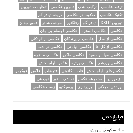
ترفند عکاسی
ترکیب بندی
تمرین عکاسی
تنظیمات دوربین
تکنیک عکاسی
خلاقیت در عکاسی
دریچه دیافراگم
دوربین DSLR
دیافراگم
رفلکتور
سرعت شاتر
عمق میدان
عکاسی
عکاسی آبستره
عکاسی اجسام بی جان
عکاسی از مدل
عکاسی از پرندگان
عکاسی از کودکان
عکاسی از گل ها
عکاسی خیابانی
عکاسی در شب
عکاسی سیاه و سفید
عکاسی ماکرو
عکاسی منظره
عکاسی ورزشی
عکاسی پرتره
عکس الهام بخش
عکس های الهام بخش
فاصله کانونی
فتوشاپ
فلاش
فوکوس
لنز دوربین
مجموعه عکس
نقاشی با نور
نوردهی
نوردهی طولانی
نورپردازی
پرسپکتیو
ژست عکاسی
تبلیغ متنی
آتلیه کودک سروش