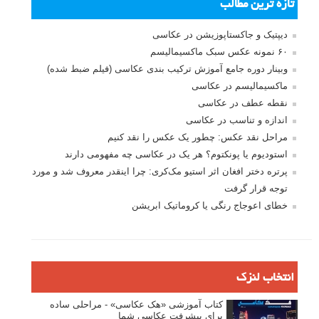
تازه ترین مطالب
دیپتیک و جاکستا‌پوزیشن در عکاسی
۶۰ نمونه عکس سبک ماکسیمالیسم
وبینار دوره جامع آموزش ترکیب بندی عکاسی (فیلم ضبط شده)
ماکسیمالیسم در عکاسی
نقطه عطف در عکاسی
اندازه و تناسب در عکاسی
مراحل نقد عکس: چطور یک عکس را نقد کنیم
استودیوم یا پونکتوم؟ هر یک در عکاسی چه مفهومی دارند
پرتره دختر افغان اثر استیو مک‌کری: چرا اینقدر معروف شد و مورد
توجه قرار گرفت
خطای اعوجاج رنگی یا کروماتیک ابریشن
انتخاب لنزک
کتاب آموزشی «هک عکاسی» - مراحلی ساده
برای پیشرفت عکاسی شما