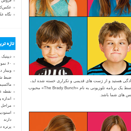
فروش 
عکس‌کا
نگاه ع
تازه تر
دیپتیک 
۶۰ نمونه عکس سبک ماکسیمالیسم
وبینار 
ضبط شد
وادگی هستید و از ژست های قدیمی و تکراری خسته شده اید،
ماکسیم
ساخت جدولی شامل چند عکس مجزا که توسط یک برنامه تلوزیونی به نام «The Brady Bunch» محبوب
نقطه ع
س های شما باشد.
اندازه 
مراحل 
استودیو
دارند
پرتره د