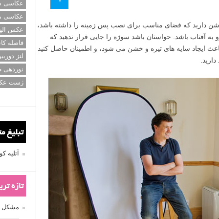
عکاسی سی
عکاسی م
وشن دارید که فضای مناسب برای نصب پس زمینه را داشته باشد،
عکس اله
 به آفتاب باشد. حواستان باشد سوژه را جایی قرار ندهید که
فاصله کان
م باعث ایجاد سایه های تیره و خشن می شود، و اطمینان حاصل کنید
لنز دوربی
دارید.
نوردهی ط
ژست عک
تبلیغ م
آتلیه 
تازه تر
مشکل فکوس