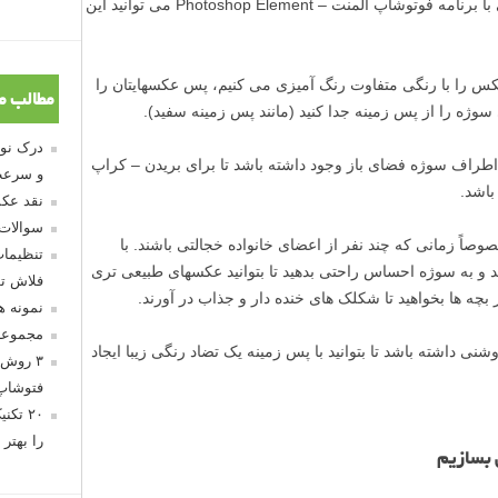
فوتوشاپ استفاده کنید، خودتان هم به راحتی با برنامه فوتوشاپ المنت – Photoshop Element می توانید این
 را با رنگی متفاوت رنگ آمیزی می کنیم، پس عکسهایتان را
مطالب م
 سوژه را از پس زمینه جدا کنید (مانند پس زمینه سفید).
ر اطراف سوژه فضای باز وجود داشته باشد تا برای بریدن – کراپ
و سرعت
نقد عکس
سوالات
ً زمانی که چند نفر از اعضای خانواده خجالتی باشند. با
تنظیمات
 و به سوژه احساس راحتی بدهید تا بتوانید عکسهای طبیعی تری
فلاش تو
ز بچه ها بخواهید تا شکلک های خنده دار و جذاب در آورند.
نمونه 
مجموعه
ی داشته باشد تا بتوانید با پس زمینه یک تضاد رنگی زیبا ایجاد
۳ روش 
فتوشاپ
۲۰ تک
را بهتر 
 بسازیم