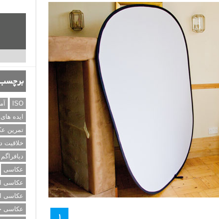
برچسب‌
ISO
آم
ایده های
تمرین ع
خلاقیت د
دیافراگم
عکاسی
عکاسی از
عکاسی از
عکاسی خی
۱