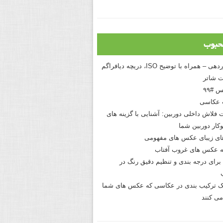
حبوب
درک نوردهی – همراه با توضیح ISO، دریچه دیافراگم
 شاتر
 #۹۹
 عکاسی
 فلاش داخلی دوربین: آشنایی با گزینه های
کار دوربین شما
های زیبای عکس های مفهومی
 عکس های غروب آفتاب
برای درجه بندی و تنظیم دقیق رنگ در
نیک ترکیب بندی در عکاسی که عکس های شما
می کنند