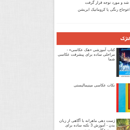
د و مورد توجه قرار گرفت
وجاج رنگی یا کروماتیک ابریشن
لنزک
کتاب آموزشی «هک عکاسی» -
مراحلی ساده برای پیشرفت عکاسی
شما
نکات عکاسی مینیمالیستی
ژست دهی ماهرانه با آگاهی از زبان
بدن - آموزش 3 نکته ساده برای
بهبود عکاسی پرتره