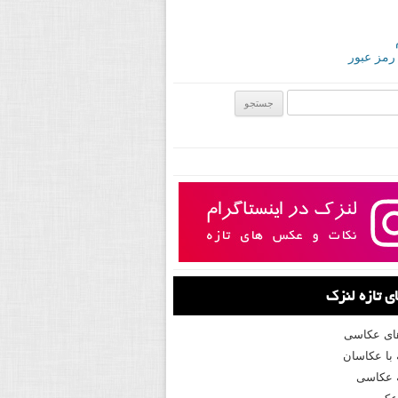
 رمز عبور
ی:
 تازه لنزک
های عکاسی
با عکاسان
 عکاسی