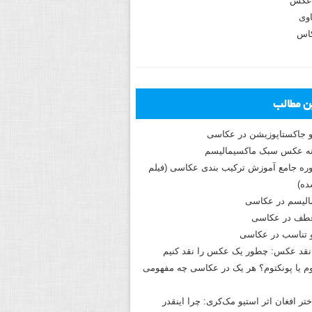
عکس
وی
کاس
ین مطالب
و جاکستا‌پوزیشن در عکاسی
دوره جامع آموزش ترکیب بندی عکاسی (فیلم
ه)
الیسم در عکاسی
طف در عکاسی
و تناسب در عکاسی
نقد عکس: چطور یک عکس را نقد کنیم
م یا پونکتوم؟ هر یک در عکاسی چه مفهومی
ختر افغان اثر استیو مک‌کری: چرا اینقدر