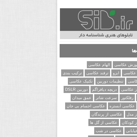
ها
وزش عکاسی
الهام عکاسی
 عکاسی
ایزو
ترفند عکاسی
ترکیب بندی
کاسی
تنظیمات دوربین
تکنیک عکاسی
ر عکاسی
دریچه دیافراگم
دوربین DSLR
رفلکتور
سرعت شاتر
عمق میدان
عکاسی آبستره
عکاسی اجسام بی جان
 مدل
عکاسی از پرندگان
 کودکان
عکاسی از گل ها
ابانی
عکاسی در شب