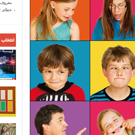
معروف ش
خطای اع
انتخاب 