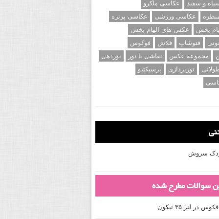
اه و سفید
عکاسی ماکرو
نظره
عکاسی ورزشی
عکاسی پرتره
ام بخش
عکس های الهام بخش
ونی
فتوشاپ
فلاش
فوکوس
ن
مجموعه عکس
نقاشی با نور
نوردهی
ولانی
نورپردازی
پرسپکتیو
اسی
تنی
کودک سروش
ین سوالات مطرح شده
 در لنز ۳۵ نیکون