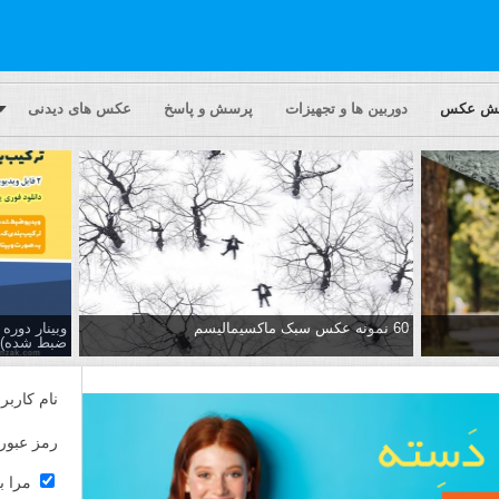
یش عکس
دوربین ها و تجهیزات
پرسش و پاسخ
عکس های دیدنی
60 نمونه عکس سبک ماکسیمالیسم
وبینار دور
ضبط شده)
نام کاربر
رمز عبور
مرا ب