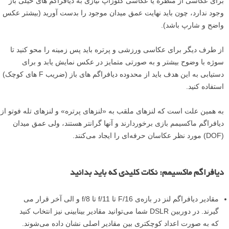
برای عکاسی از منظره یا عکاسی کلوزآپ نیازی به دیافراگم های خیلی باز
وجود ندارد، چون باید نهایت عمق میدان موجود را بدست آورید (بیشتر عکس
واضح و شارپ باشد).
از طرف دیگر برای عکاسی ورزشی و پرتره باید پس زمینه را محو کنید تا
سوژه با وضوح بیشتر و به صورتی متمایز در عکس نمایش یابد و برای
دستیابی به این هدف باید از محدوده دیافراگم های باز (ضریب F های کوچک)
استفاده کنید.
به همین علت است که لنزهای ملقب به «لنز‌های پرتره» و لنزهای تله فوتو از
دیافراگم ماکسیمم بازی برخوردارند و آنها گرانتر هستند، ولی عمق میدان
(DOF) مورد نظر عکاسان حرفه‌ای را ایجاد می‌کنند.
دیافراگم ماکسیمم: نکات کلیدی که باید بدانید
مقادیر دیافراگم لنز در بازه‌ی F/16 تا f/11 تا f/8 و الی آخر قرار می
گیرند. در دوربین DSLR شما می‌توانید مقادیر بینابینی نیز انتخاب کنید
که به صورت اعداد کوچکتری بین مقادیر اصلی نشان داده می‌شوند.