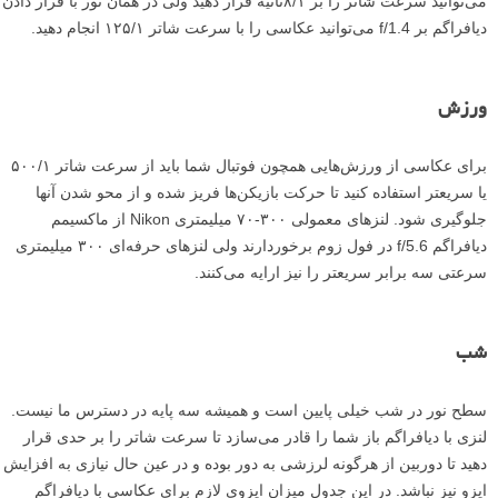
می‌توانید سرعت شاتر را بر ۸/۱ثانیه قرار دهید ولی در همان نور با قرار دادن
دیافراگم بر f/1.4 می‌توانید عکاسی را با سرعت شاتر ۱۲۵/۱ انجام دهید.
ورزش
برای عکاسی از ورزش‌هایی همچون فوتبال شما باید از سرعت شاتر ۵۰۰/۱
یا سریعتر استفاده کنید تا حرکت بازیکن‌ها فریز شده و از محو شدن آنها
جلوگیری شود. لنز‌های معمولی ۳۰۰-۷۰ میلیمتری Nikon از ماکسیمم
دیافراگم f/5.6 در فول زوم برخوردارند ولی لنزهای حرفه‌ای ۳۰۰ میلیمتری
سرعتی سه برابر سریعتر را نیز ارایه می‌کنند.
شب
سطح نور در شب خیلی پایین است و همیشه سه پایه در دسترس ما نیست.
لنزی با دیافراگم باز شما را قادر می‌سازد تا سرعت شاتر را بر حدی قرار
دهید تا دوربین از هرگونه لرزشی به دور بوده و در عین حال نیازی به افزایش
ایزو نیز نباشد. در این جدول میزان ایزوی لازم برای عکاسی با دیافراگم