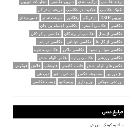
ترفند عکاسی
ترکیب بندی
تمرین عکاسی
تنظیمات دوربین
تکنیک عکاسی
خلاقیت در عکاسی
دریچه دیافراگم
دوربین DSLR
دیافراگم
رفلکتور
سرعت شاتر
عمق میدان
عکاسی
عکاسی آبستره
عکاسی اجسام بی جان
عکاسی از مدل
عکاسی از پرندگان
عکاسی از کودکان
عکاسی از گل ها
عکاسی خیابانی
عکاسی در شب
عکاسی سیاه و سفید
عکاسی ماکرو
عکاسی منظره
عکاسی ورزشی
عکاسی پرتره
عکس الهام بخش
عکس های الهام بخش
فاصله کانونی
فتوشاپ
فلاش
فوکوس
لنز دوربین
مجموعه عکس
نقاشی با نور
نوردهی
نوردهی طولانی
نورپردازی
پرسپکتیو
ژست عکاسی
تبلیغ متنی
آتلیه کودک سروش