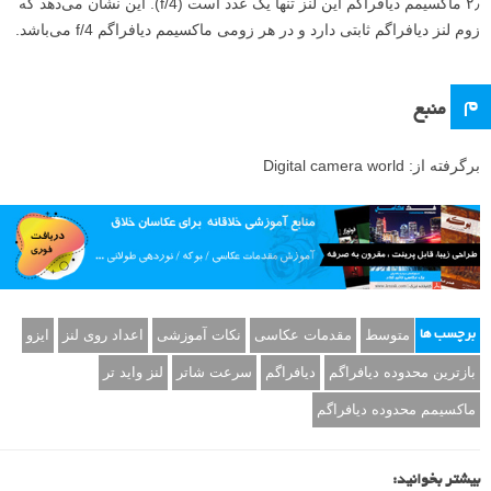
۲٫ ماکسیمم دیافراگم این لنز تنها یک عدد است (f/4). این نشان می‌دهد که
زوم لنز دیافراگم ثابتی دارد و در هر زومی ماکسیمم دیافراگم f/4 می‌باشد.
م
منبع
برگرفته از: Digital camera world
متوسط
مقدمات عکاسی
نکات آموزشی
اعداد روی لنز
ایزو
برچسب ها
بازترین محدوده دیافراگم
دیافراگم
سرعت شاتر
لنز واید تر
ماکسیمم محدوده دیافراگم
بیشتر بخوانید: