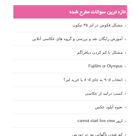
تازه ترین سوالات مطرح شده
مشکل فکوس در لنز ۳۵ نیکون
آموزش رایگان نقد و بررسی و گروه های عکاسی آنلاین
مشکل با کم کردن دیافراگم
Fujifilm or Olympus
انتخاب ۹۰d به جای ۸۰d یا خرید لنز؟
کسب درامد از عکاسی
نحوه آپلود عکس
ارور cannot start live view
کم شدن ناگهانی نور در دوربین