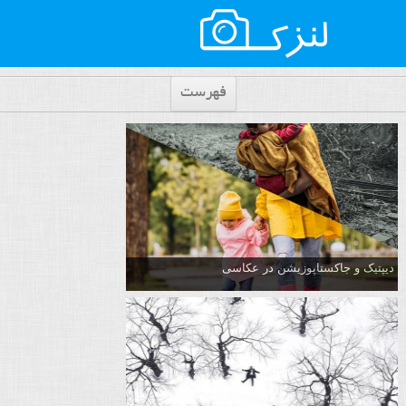
فهرست
دیپتیک و جاکستا‌پوزیشن در عکاسی