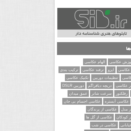
ها
وزش عکاسی
الهام عکاسی
 عکاسی
ایزو
ترفند عکاسی
ترکیب بندی
کاسی
تنظیمات دوربین
تکنیک عکاسی
ر عکاسی
دریچه دیافراگم
دوربین DSLR
رفلکتور
سرعت شاتر
عمق میدان
عکاسی آبستره
عکاسی اجسام بی جان
 مدل
عکاسی از پرندگان
 کودکان
عکاسی از گل ها
ابانی
عکاسی در شب