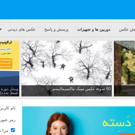
یش عکس
دوربین ها و تجهیزات
پرسش و پاسخ
عکس های دیدنی
60 نمونه عکس سبک ماکسیمالیسم
وبینار دور
ضبط شده)
نام کاربر
رمز عبور
مرا ب