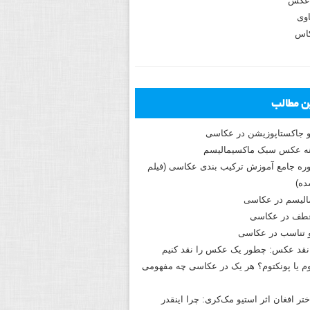
عکس
وی
کاس
ین مطالب
و جاکستا‌پوزیشن در عکاسی
دوره جامع آموزش ترکیب بندی عکاسی (فیلم
ه)
الیسم در عکاسی
طف در عکاسی
و تناسب در عکاسی
نقد عکس: چطور یک عکس را نقد کنیم
م یا پونکتوم؟ هر یک در عکاسی چه مفهومی
ختر افغان اثر استیو مک‌کری: چرا اینقدر