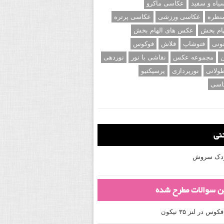
اه و سفید
عکاسی ماکرو
نظره
عکاسی ورزشی
عکاسی پرتره
ام بخش
عکس های الهام بخش
ونی
فتوشاپ
فلاش
فوکوس
ن
مجموعه عکس
نقاشی با نور
نوردهی
ولانی
نورپردازی
پرسپکتیو
اسی
تنی
کودک سروش
ین سوالات مطرح شده
 در لنز ۳۵ نیکون