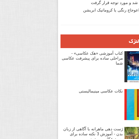
د و مورد توجه قرار گرفت
وجاج رنگی یا کروماتیک ابریشن
لنزک
کتاب آموزشی «هک عکاسی» -
مراحلی ساده برای پیشرفت عکاسی
شما
نکات عکاسی مینیمالیستی
ژست دهی ماهرانه با آگاهی از زبان
بدن - آموزش 3 نکته ساده برای
بهبود عکاسی پرتره