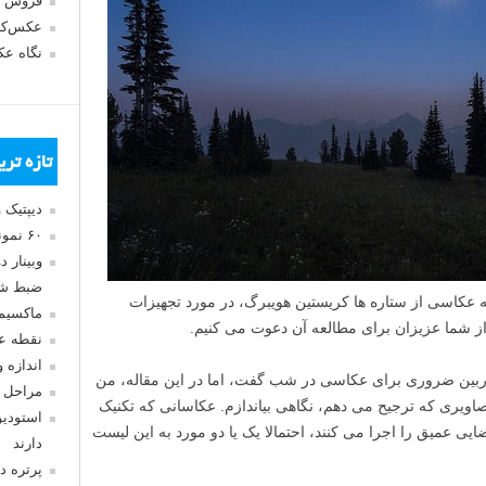
فروش 
عکس‌کا
نگاه ع
تازه تر
دیپتیک 
۶۰ نمونه عکس سبک ماکسیمالیسم
وبینار 
ضبط شد
به عکاسی از ستاره ها کریستین هویبرگ، در مورد تجهیزات
ماکسیم
 شما عزیزان برای مطالعه آن دعوت می کنیم.
نقطه ع
اندازه 
وربین ضروری برای عکاسی در شب گفت، اما در این مقاله، من
مراحل 
صاویری که ترجیح می دهم، نگاهی بیاندازم. عکاسانی که تکنیک
استودیو
ی عمیق را اجرا می کنند، احتمالا یک یا دو مورد به این لیست
دارند
پرتره د