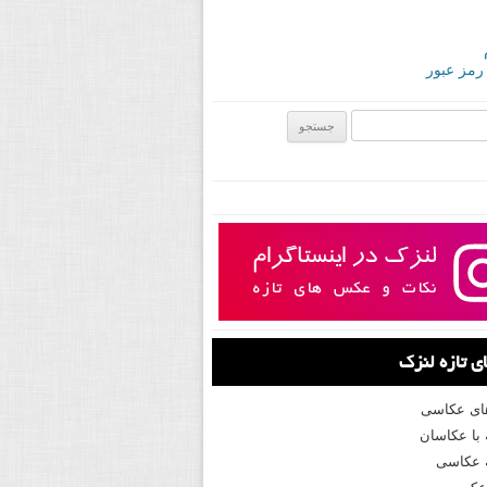
 رمز عبور
ی:
 تازه لنزک
های عکاسی
با عکاسان
 عکاسی