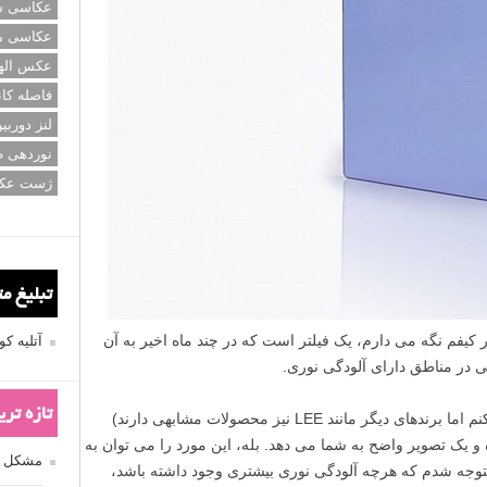
عکاسی سی
عکاسی م
عکس اله
فاصله کان
لنز دوربی
نوردهی ط
ژست عک
تبلیغ م
کیفم نگه می دارم، یک فیلتر است که در چند ماه اخیر به آن
آتلیه 
 در مناطق دارای آلودگی نوری.
تازه تر
(من از NiSi استفاده می کنم اما برندهای دیگر مانند LEE نیز محصولات مشابهی دارند)
 یک تصویر واضح به شما می دهد. بله، این مورد را می توان به
مشکل فکوس
توجه شدم که هرچه آلودگی نوری بیشتری وجود داشته باشد،