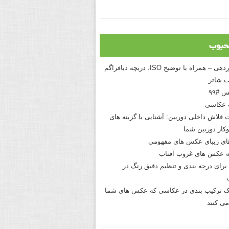
حبوب
درک نوردهی – همراه با توضیح ISO، دریچه دیافراگم
 شاتر
 #۹۹
 عکاسی
 فلاش داخلی دوربین: آشنایی با گزینه های
کار دوربین شما
های زیبای عکس های مفهومی
 عکس های غروب آفتاب
برای درجه بندی و تنظیم دقیق رنگ در
نیک ترکیب بندی در عکاسی که عکس های شما
می کنند