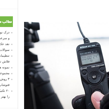
مطالب م
و سرعت
نقد عکس
سوالات
تنظیمات
فلاش تو
نمونه 
مجموعه
۳ روش 
فتوشاپ
۲۰ تک
را بهتر 