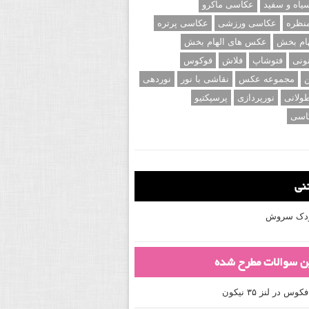
اه و سفید
عکاسی ماکرو
نظره
عکاسی ورزشی
عکاسی پرتره
ام بخش
عکس های الهام بخش
ونی
فتوشاپ
فلاش
فوکوس
ن
مجموعه عکس
نقاشی با نور
نوردهی
ولانی
نورپردازی
پرسپکتیو
اسی
تنی
کودک سروش
ین سوالات مطرح شده
 در لنز ۳۵ نیکون