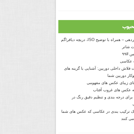
حبوب
درک نوردهی – همراه با توضیح ISO، دریچه دیافراگم
 شاتر
 #۹۹
 عکاسی
 فلاش داخلی دوربین: آشنایی با گزینه های
کار دوربین شما
های زیبای عکس های مفهومی
 عکس های غروب آفتاب
برای درجه بندی و تنظیم دقیق رنگ در
نیک ترکیب بندی در عکاسی که عکس های شما
می کنند