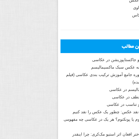
عکس
وی
کاس
ین مطالب
و جاکستا‌پوزیشن در عکاسی
دوره جامع آموزش ترکیب بندی عکاسی (فیلم
ه)
الیسم در عکاسی
طف در عکاسی
و تناسب در عکاسی
نقد عکس: چطور یک عکس را نقد کنیم
م یا پونکتوم؟ هر یک در عکاسی چه مفهومی
ختر افغان اثر استیو مک‌کری: چرا اینقدر