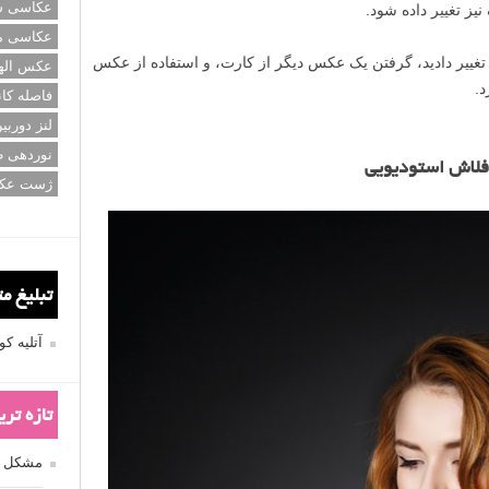
عکاسی سی
یز تغییر داده شود.
عکاسی م
ا تغییر دادید، گرفتن یک عکس دیگر از کارت، و استفاده از عکس
عکس اله
د.
فاصله کان
لنز دوربی
نوردهی ط
 فلاش استودیویی
ژست عک
تبلیغ م
آتلیه 
تازه تر
مشکل فکوس