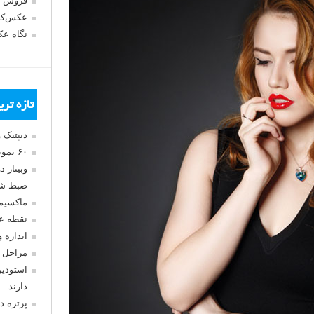
فروش 
عکس‌کا
نگاه ع
تازه تر
دیپتیک 
۶۰ نمونه عکس سبک ماکسیمالیسم
وبینار 
ضبط شد
ماکسیم
نقطه ع
اندازه 
مراحل 
استودیو
دارند
پرتره د