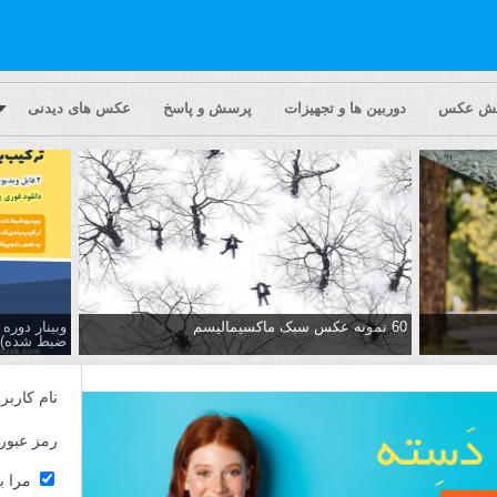
یش عکس
دوربین ها و تجهیزات
پرسش و پاسخ
عکس های دیدنی
60 نمونه عکس سبک ماکسیمالیسم
وبینار دور
ضبط شده)
نام کاربر
رمز عبور
مرا ب