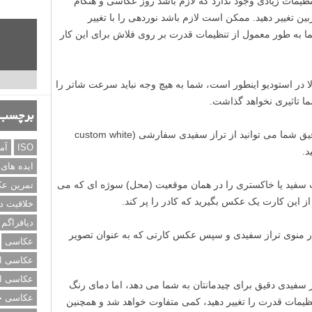
نظیمات زیادی وجود ندارد که لازم باشد روز عکاسی و هنگام
ین تغییر دهید. ممکن است لازم باشد نوردهی را با تغییر
ما به طور معمول از تنظیمات قدرت بر روی فلاش برای این کار
ا در استودیو اینطور است، شما به هیچ وجه نباید سرعت شاتر را
ما تاثیری نخواهد گذاشت.
برچسب‌
برای به دست آوردن رنگ ها به طور کاملا دقیق شما می توانید از تراز سفیدی سفارشی (custom white
ISO
آم
ایده های
رت سفید یا خاکستری را در همان موقعیت (محل) سوژه ای که می
تمرین ع
ز این کارت یک عکس بگیرید که کادر را پر کند.
خلاقیت د
دیافراگم
ه پیش تنظیم دستی (Preset manual) در منوی تراز سفیدی و سپس عکس کارتی که به عنوان تصویر
عکاسی
عکاسی از
عکاسی از
 سفیدی دقیق برای چیدمانتان به شما می دهد، اما دمای رنگ
عکاسی خی
ظیمات قدرت را تغییر دهید، کمی متفاوت خواهد شد و همچنین