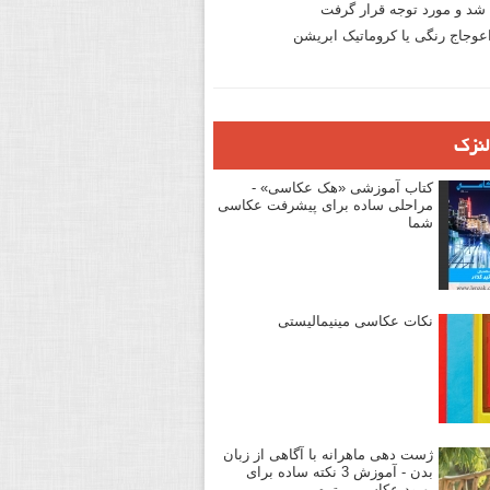
د و مورد توجه قرار گرفت
وجاج رنگی یا کروماتیک ابریشن
لنزک
کتاب آموزشی «هک عکاسی» -
مراحلی ساده برای پیشرفت عکاسی
شما
نکات عکاسی مینیمالیستی
ژست دهی ماهرانه با آگاهی از زبان
بدن - آموزش 3 نکته ساده برای
بهبود عکاسی پرتره