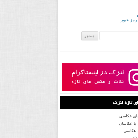
 رمز عبور
ی:
 تازه لنزک
های عکاسی
با عکاسان
 عکاسی