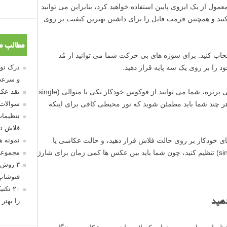
مول از یک ایزوی پایین استفاده خواهید کرد، بنابراین می توانید
ا از قبل بر روی ISO100 تنظیم کنید و همچنین فرمت فایل را برای داشتن بهترین کیفیت بر روی
مطالب م
تخاب کنید. برای سوژه های بی حرکت شما می توانید از مُد
 را بر روی یک سه پایه قرار دهید.
و سرعت
برای سوژه های در حال حرکت، مانند عکاسی پرتره، شما می توانید از فوکوس خودکار تکی یا متوالی (single
نقد عکس
conti) استفاده کنید، هر چند شما باید مطمئن شوید که نور محیطی کافی برای اینکه
سوالات
تنظیمات
فلاش تو
جای خودکار بر روی حالت فلاش قرار دهید، و حالت عکاسی یا
نمونه 
drive mode را بر روی تک عکس (single shot) تنظیم کنید، چون شما باید بین عکس ها کمی زمان برای شارژ
مجموعه
۳ روش 
فتوشاپ
۲۰ تک
را بهتر 
دهید