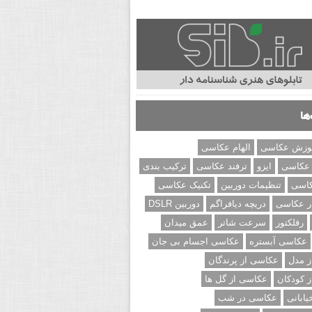
ها
وزش عکاسی
الهام عکاسی
 عکاسی
ایزو
ترفند عکاسی
ترکیب بندی
کاسی
تنظیمات دوربین
تکنیک عکاسی
ر عکاسی
دریچه دیافراگم
دوربین DSLR
رفلکتور
سرعت شاتر
عمق میدان
عکاسی آبستره
عکاسی اجسام بی جان
 مدل
عکاسی از پرندگان
 کودکان
عکاسی از گل ها
ابانی
عکاسی در شب