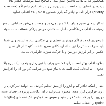
همانطور که می‌دانید داشتن عمق میدان صحیح کلید موفقیت عکس های
پرتره در فضای بسته است، پس دوربین را بر مُد تقدم دیافراگم (aperture
priority) قرار داده و دیافراگم بازی همچون f/2.8 یا f/4 انتخاب نمایید.
اینکار ژرفای عمق میدان را کاهش می‌دهد و موجب می‌شود جزئیاتی از پس
زمینه که اغلب در عکاسی داخل ساختمان حواس پرتکن هستند، مات شوند.
با وجودی که دیافراگم مهمترین تنظیم برای عکاسی پرتره است، ولی شما
باید سرعت شاتر را نیز به اندازه کافی سریع انتخاب کنید تا از تار شدن
عکس بر اثر لرزش دوربین و یا حرکت سوژه جلوگیری نمایید.
بعلاوه اغلب بهتر است برای عکاسی پرتره با نورپردازی پنجره، یک ایزو بالا
حدود ۸۰۰ انتخاب کنید، البته شاید نیاز شود در شرایط کم نور آن را افزایش
دهید.
بعد از اینکه دیافراگم و ایزو را از پیش تنظیم کردید، می توانید تمرکزتان را
روی فوکوس قرار دهید. معمولا می‌توانید برای عکاسی پرتره در فضای بسته
دوربین را بر مُد S-AF قرار دهید و سپس مد فوکوس تک نقطه‌ای (single-
point) را انتخاب نمایید.