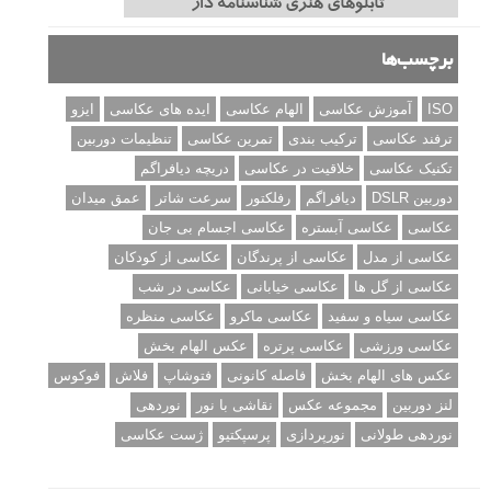
برچسب‌ها
ISO
آموزش عکاسی
الهام عکاسی
ایده های عکاسی
ایزو
ترفند عکاسی
ترکیب بندی
تمرین عکاسی
تنظیمات دوربین
تکنیک عکاسی
خلاقیت در عکاسی
دریچه دیافراگم
دوربین DSLR
دیافراگم
رفلکتور
سرعت شاتر
عمق میدان
عکاسی
عکاسی آبستره
عکاسی اجسام بی جان
عکاسی از مدل
عکاسی از پرندگان
عکاسی از کودکان
عکاسی از گل ها
عکاسی خیابانی
عکاسی در شب
عکاسی سیاه و سفید
عکاسی ماکرو
عکاسی منظره
عکاسی ورزشی
عکاسی پرتره
عکس الهام بخش
عکس های الهام بخش
فاصله کانونی
فتوشاپ
فلاش
فوکوس
لنز دوربین
مجموعه عکس
نقاشی با نور
نوردهی
نوردهی طولانی
نورپردازی
پرسپکتیو
ژست عکاسی