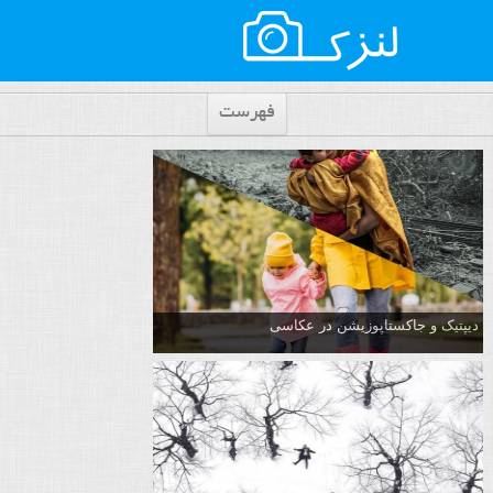
فهرست
دیپتیک و جاکستا‌پوزیشن در عکاسی