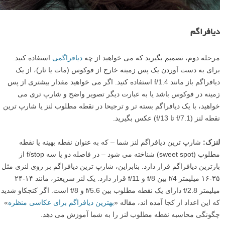
دیافراگم
مرحله دوم، تصمیم بگیرید که می خواهید از چه
دیافراگمی
استفاده کنید.
برای به دست آوردن یک پس زمینه خارج از فوکوس (مات یا تار)، از یک
دیافراگم باز مانند f/1.4 استفاده کنید. اگر می خواهید مقدار بیشتری از پس
زمینه در فوکوس باشد یا به عبارت دیگر تصویر واضح و شارپ تری می
خواهید، با یک دیافراگم بسته تر و ترجیحا در نقطه مطلوب لنز یا شارپ ترین
نقطه لنز (f/7.1 تا f/13) عکس بگیرید.
لنزک:
شارپ ترین دیافراگم لنز شما – که به عنوان نقطه بهینه یا نقطه
مطلوب (sweet spot) شناخته می شود – در فاصله دو یا سه f/stop از
بازترین دیافراگم قرار دارد. بنابراین، شارپ ترین دیافراگم بر روی لنزی مثل
۳۵-۱۶ میلیمتر f/4 بین f/8 و f/11 قرار دارد. یک لنز سریعتر، مانند ۱۴-۲۴
میلیمتر f/2.8 دارای یک نقطه مطلوب بین f/5.6 و f/8 است. اگر کنجکاو شدید
که این اعداد از کجا آمده اند، مقاله «
بهترین دیافراگم برای عکاسی منظره
»
چگونگی محاسبه نقطه مطلوب لنز را به شما آموزش می دهد.