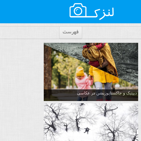
فهرست
دیپتیک و جاکستا‌پوزیشن در عکاسی