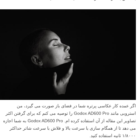
اگر عمده کار عکاسی پرتره شما در فضای باز صورت می گیرد، من
استروبی مانند Godox AD600 Pro را توصیه می کنم که برای گرفتن اکثر
تصاویر این مقاله از آن استفاده کرده ام. Godox AD600 Pro به شما اجازه
می دهد تا از همگام سازی با سرعت بالا و فلاش با سرعت شاتر حداکثر
۱/۸۰۰۰ ثانیه استفاده کنید.