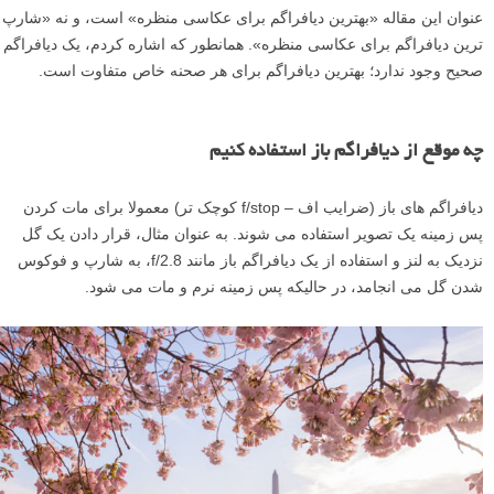
عنوان این مقاله «بهترین دیافراگم برای عکاسی منظره» است، و نه «شارپ
ترین دیافراگم برای عکاسی منظره». همانطور که اشاره کردم، یک دیافراگم
صحیح وجود ندارد؛ بهترین دیافراگم برای هر صحنه خاص متفاوت است.
چه موقع از دیافراگم باز استفاده کنیم
دیافراگم های باز (ضرایب اف – f/stop کوچک تر) معمولا برای مات کردن
پس زمینه یک تصویر استفاده می شوند. به عنوان مثال، قرار دادن یک گل
نزدیک به لنز و استفاده از یک دیافراگم باز مانند f/2.8، به شارپ و فوکوس
شدن گل می انجامد، در حالیکه پس زمینه نرم و مات می شود.