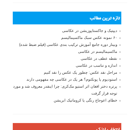
تازه ترین مطالب
دیپتیک و جاکستا‌پوزیشن در عکاسی
۶۰ نمونه عکس سبک ماکسیمالیسم
وبینار دوره جامع آموزش ترکیب بندی عکاسی (فیلم ضبط شده)
ماکسیمالیسم در عکاسی
نقطه عطف در عکاسی
اندازه و تناسب در عکاسی
مراحل نقد عکس: چطور یک عکس را نقد کنیم
استودیوم یا پونکتوم؟ هر یک در عکاسی چه مفهومی دارند
پرتره دختر افغان اثر استیو مک‌کری: چرا اینقدر معروف شد و مورد
توجه قرار گرفت
خطای اعوجاج رنگی یا کروماتیک ابریشن