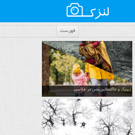
فهرست
دیپتیک و جاکستا‌پوزیشن در عکاسی