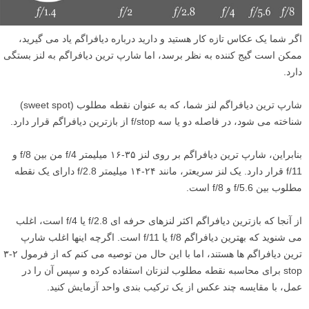
اگر شما یک عکاس تازه کار هستید و دارید درباره دیافراگم یاد می گیرید،
ممکن است گیج کننده به نظر برسد، اما شارپ ترین دیافراگم به لنز بستگی
دارد.
شارپ ترین دیافراگم لنز شما، که به عنوان نقطه مطلوب (sweet spot)
شناخته می شود، در فاصله دو یا سه f/stop از بازترین دیافراگم قرار دارد.
بنابراین، شارپ ترین دیافراگم بر روی لنز ۳۵-۱۶ میلیمتر f/4 من بین f/8 و
f/11 قرار دارد. یک لنز سریعتر، مانند ۲۴-۱۴ میلیمتر f/2.8 دارای یک نقطه
مطلوب بین f/5.6 و f/8 است.
از آنجا که بازترین دیافراگم اکثر لنزهای حرفه ای f/2.8 یا f/4 است، اغلب
می شنوید که بهترین دیافراگم f/8 یا f/11 است. اگرچه اینها اغلب شارپ
ترین دیافراگم ها هستند، اما با این حال من توصیه می کنم که از فرمول ۲-۳
stop برای محاسبه نقطه مطلوب لنزتان استفاده کرده و سپس آن را در
عمل، با مقایسه چند عکس از یک ترکیب بندی واحد آزمایش کنید.