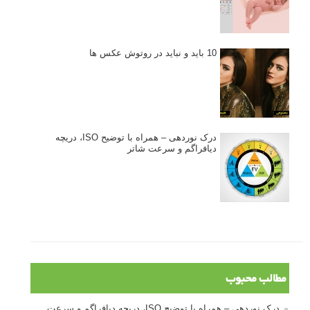
10 باید و نباید در روتوش عکس ها
درک نوردهی – همراه با توضیح ISO، دریچه
دیافراگم و سرعت شاتر
مطالب محبوب
درک نوردهی – همراه با توضیح ISO، دریچه دیافراگم و سرعت