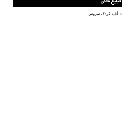
تبلیغ متنی
آتلیه کودک سروش
تازه ترین سوالات مطرح شده
مشکل فکوس در لنز ۳۵ نیکون
آموزش رایگان نقد و بررسی و گروه های عکاسی آنلاین
مشکل با کم کردن دیافراگم
Fujifilm or Olympus
انتخاب ۹۰d به جای ۸۰d یا خرید لنز؟
کسب درامد از عکاسی
نحوه آپلود عکس