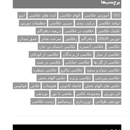
برچسب‌ها
ISO
آموزش عکاسی
الهام عکاسی
ایده های عکاسی
ایزو
ترفند عکاسی
ترکیب بندی
تمرین عکاسی
تنظیمات دوربین
تکنیک عکاسی
خلاقیت در عکاسی
دریچه دیافراگم
دوربین DSLR
دیافراگم
رفلکتور
سرعت شاتر
عمق میدان
عکاسی
عکاسی آبستره
عکاسی اجسام بی جان
عکاسی از مدل
عکاسی از پرندگان
عکاسی از کودکان
عکاسی از گل ها
عکاسی خیابانی
عکاسی در شب
عکاسی سیاه و سفید
عکاسی ماکرو
عکاسی منظره
عکاسی ورزشی
عکاسی پرتره
عکس الهام بخش
عکس های الهام بخش
فاصله کانونی
فتوشاپ
فلاش
فوکوس
لنز دوربین
مجموعه عکس
نقاشی با نور
نوردهی
نوردهی طولانی
نورپردازی
پرسپکتیو
ژست عکاسی