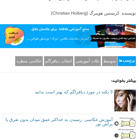
نویسنده: کریستین هویبرگ (Christian Hoiberg)
متوسط
نکات آموزشی
انتخاب دیافراگم
عکاسی منظره
برچسب ها
بیشتر بخوانید:
3 نکته در مورد دیافراگم که بهتر است بدانید
آموزش عکاسی: رسیدن به حداکثر عمق میدان بدون تفرق یا
پراش نور